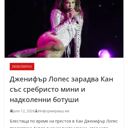
ЛЮБОПИТНО
Дженифър Лопес зарадва Кан
със сребристо мини и
надколенни ботуши
June 12, 2026
Информирваш ме
Блестяща по време на престоя в Кан Дженифър Лопес