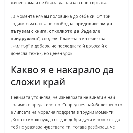
живее сама и не бърза да влиза в нова връзка.
„В момента нямам половинка до себе си. От три
години съм напълно свободна.
предпочитам да
пътувам с книга, отколкото да бъда зле
придружена
“, споделя Пламена в интервю за
„Филтър“ и добавя, че последната ѝ връзка ѝ е
донесла тежък, но ценен урок.
Какво я е накарало да
сложи край
Певицата уточнява, че изневярата не винаги е най-
голямото предателство. Според нея най-болезненото
е липсата на морална подкрепа в трудни моменти:
„Когато имаш нужда от две добри думи и човекът до
теб не уважава чувствата ти, тогава разбираш, че