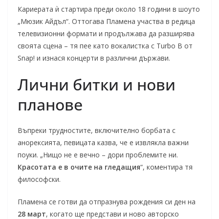
Кариерата ѝ стартира преди около 18 години в шоуто
„Мюзик Айдъл“. Оттогава Пламена участва в редица
телевизионни формати и продължава да разширява
своята сцена – тя пее като вокалистка с Turbo B от
Snap! и изнася концерти в различни държави.
Лични битки и нови
планове
Въпреки трудностите, включително борбата с
анорексията, певицата казва, че е извлякла важни
поуки. „Нищо не е вечно – дори проблемите ни.
Красотата е в очите на гледащия
“, коментира тя
философски.
Пламена се готви да отпразнува рождения си ден на
28 март
, когато ще представи и ново авторско