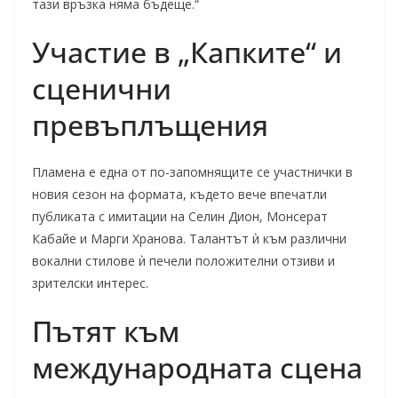
тази връзка няма бъдеще.“
Участие в „Капките“ и
сценични
превъплъщения
Пламена е една от по-запомнящите се участнички в
новия сезон на формата, където вече впечатли
публиката с имитации на Селин Дион, Монсерат
Кабайе и Марги Хранова. Талантът ѝ към различни
вокални стилове ѝ печели положителни отзиви и
зрителски интерес.
Пътят към
международната сцена