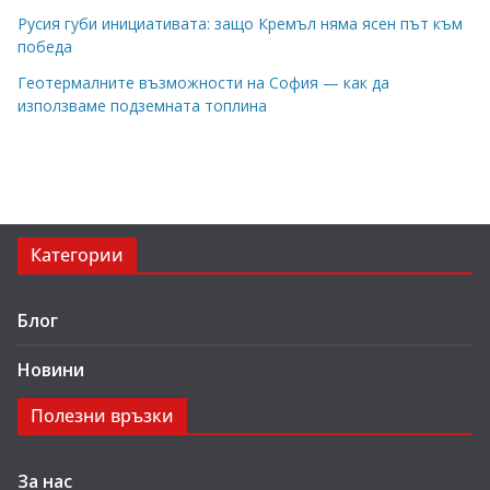
Русия губи инициативата: защо Кремъл няма ясен път към
победа
Геотермалните възможности на София — как да
използваме подземната топлина
Категории
Блог
Новини
Полезни връзки
За нас