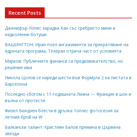
Recent Posts
Дженифър Лопес зарадва Кан със сребристо мини и
надколенни ботуши
ВАШИНГТОН: Иран поел ангажименти за прекратяване на
ядрената програма, Техеран отрича част от условията
Марков: Публичните финанси са предизвикателство, но
решение има
Никола Цолов се нареди шести във Формула 2 на пистата в
Барселона
Последно сбогом с 11-годишната Лиана — Франция в шок и
вълна от протести
Жизел Бюндхен блести в дръзка топлес фотосесия за
летния брой на W
Балкански талант: Кристиян Балов премина в Цървена
звезда