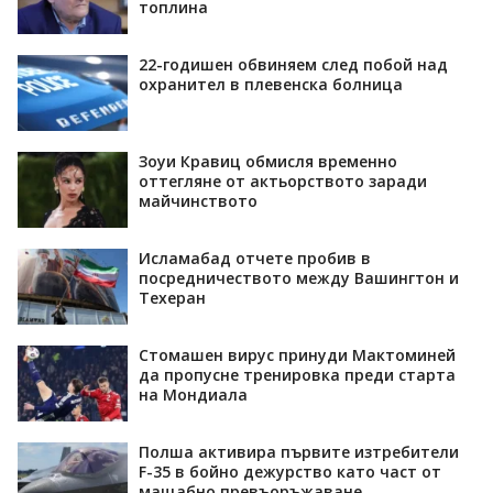
топлина
22-годишен обвиняем след побой над
охранител в плевенска болница
Зоуи Кравиц обмисля временно
оттегляне от актьорството заради
майчинството
Исламабад отчете пробив в
посредничеството между Вашингтон и
Техеран
Стомашен вирус принуди Мактоминей
да пропусне тренировка преди старта
на Мондиала
Полша активира първите изтребители
F-35 в бойно дежурство като част от
мащабно превъоръжаване