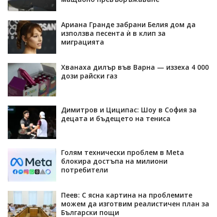
Ариана Гранде забрани Белия дом да
използва песента ѝ в клип за
миграцията
Хванаха дилър във Варна — иззеха 4 000
дози райски газ
Димитров и Циципас: Шоу в София за
децата и бъдещето на тениса
Голям технически проблем в Meta
блокира достъпа на милиони
потребители
Пеев: С ясна картина на проблемите
можем да изготвим реалистичен план за
Български пощи