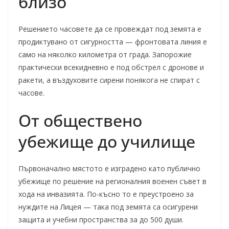
близо
Решението часовете да се провеждат под земята е
продиктувано от сигурността — фронтовата линия е
само на няколко километра от града. Запорожие
практически всекидневно е под обстрел с дронове и
ракети, а въздуховите сирени понякога не спират с
часове.
От обществено
убежище до училище
Първоначално мястото е изградено като публично
убежище по решение на регионалния военен съвет в
хода на инвазията. По-късно то е преустроено за
нуждите на Лицея — така под земята са осигурени
защита и учебни пространства за до 500 души.