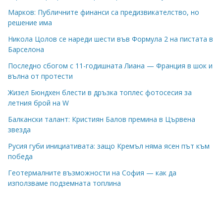
Марков: Публичните финанси са предизвикателство, но
решение има
Никола Цолов се нареди шести във Формула 2 на пистата в
Барселона
Последно сбогом с 11-годишната Лиана — Франция в шок и
вълна от протести
Жизел Бюндхен блести в дръзка топлес фотосесия за
летния брой на W
Балкански талант: Кристиян Балов премина в Цървена
звезда
Русия губи инициативата: защо Кремъл няма ясен път към
победа
Геотермалните възможности на София — как да
използваме подземната топлина