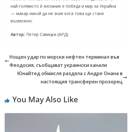
най-голямото ѝ желание е победа и мир за Украйна
— макар никой да не знае кога това ще стане
възможно.
Автор:
Петер Савицки (АРД)
Нощен удар по морски нефтен терминал във
Феодосия, съобщават украински канали
Юнайтед обмисля раздяла с Андре Онана в
настоящия трансферен прозорец
You May Also Like