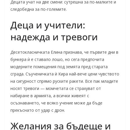
Децата учат на две смени: сутрешна за по-малките и
следобедна за по-големите.
Деца и учители:
надежда и тревоги
Десетокласничката Елина признава, че първите дни в
бункера ѝ е ставало лошо, но сега предпочита
модерните помещения под земята пред старата
сграда. Съученичката ѝ Кира най-вече цени чувството
на сигурност спрямо руските ракети. Все пак младите
носят тревоги — момчетата се страхуват от
набиране в армията, а всички живеят с
осъзнаването, че всяко учение може да бъде
прекъснато от удар с дрон.
Желания за бъдеще и