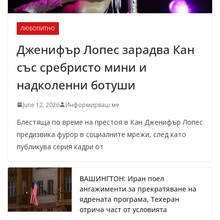
ЛЮБОПИТНО
Дженифър Лопес зарадва Кан
със сребристо мини и
надколенни ботуши
June 12, 2026
Информирваш ме
Блестяща по време на престоя в Кан Дженифър Лопес
предизвика фурор в социалните мрежи, след като
публикува серия кадри от
ВАШИНГТОН: Иран поел
ангажименти за прекратяване на
ядрената програма, Техеран
отрича част от условията