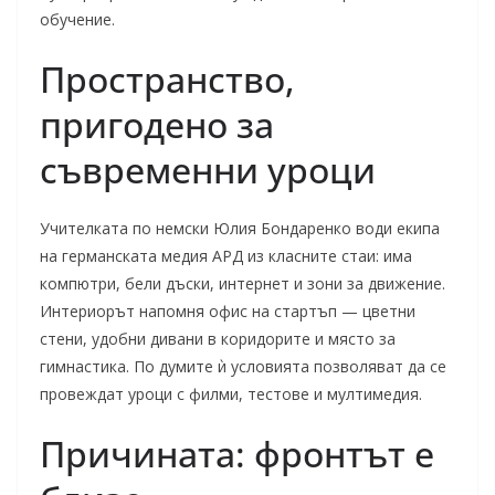
обучение.
Пространство,
пригодено за
съвременни уроци
Учителката по немски Юлия Бондаренко води екипа
на германската медия АРД из класните стаи: има
компютри, бели дъски, интернет и зони за движение.
Интериорът напомня офис на стартъп — цветни
стени, удобни дивани в коридорите и място за
гимнастика. По думите ѝ условията позволяват да се
провеждат уроци с филми, тестове и мултимедия.
Причината: фронтът е