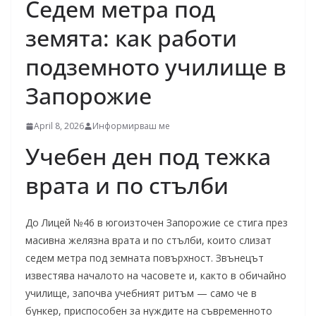
Седем метра под
земята: как работи
подземното училище в
Запорожие
April 8, 2026
Информирваш ме
Учебен ден под тежка
врата и по стълби
До Лицей №46 в югоизточен Запорожие се стига през
масивна желязна врата и по стълби, които слизат
седем метра под земната повърхност. Звънецът
известява началото на часовете и, както в обичайно
училище, започва учебният ритъм — само че в
бункер, приспособен за нуждите на съвременното