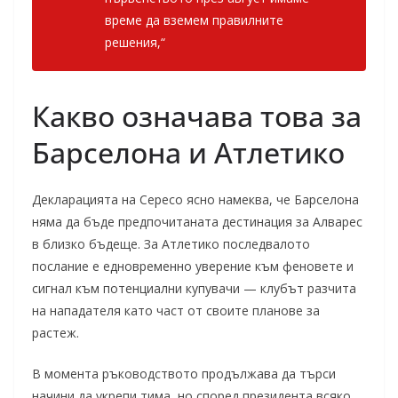
време да вземем правилните
решения,“
Какво означава това за
Барселона и Атлетико
Декларацията на Сересо ясно намеква, че Барселона
няма да бъде предпочитаната дестинация за Алварес
в близко бъдеще. За Атлетико последвалото
послание е едновременно уверение към феновете и
сигнал към потенциални купувачи — клубът разчита
на нападателя като част от своите планове за
растеж.
В момента ръководството продължава да търси
начини да укрепи тима, но според президента всяко