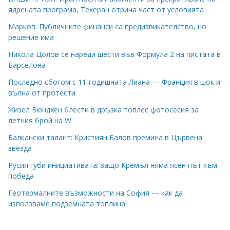
ядрената програма, Техеран отрича част от условията
Марков: Публичните финанси са предизвикателство, но
решение има
Никола Цолов се нареди шести във Формула 2 на пистата в
Барселона
Последно сбогом с 11-годишната Лиана — Франция в шок и
вълна от протести
Жизел Бюндхен блести в дръзка топлес фотосесия за
летния брой на W
Балкански талант: Кристиян Балов премина в Цървена
звезда
Русия губи инициативата: защо Кремъл няма ясен път към
победа
Геотермалните възможности на София — как да
използваме подземната топлина