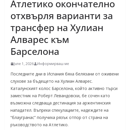
Атлетико окончателно
отхвърля варианти за
трансфер на Хулиан
Алварес към
Барселона
June 1, 2026
Информирваш ме
Последните дни в Испания бяха белязани от оживени
слухове за бъдещето на Хулиан Алварес.
Каталунският колос Барселона, който активно търси
заместник на Роберт Левандовски, бе сочен като
възможна следваща дестинация за аржентинския
нападател. Въпреки спекулациите, надеждите на
“блаугранас” получиха рязък отпор от страна на
ръководството на Атлетико.