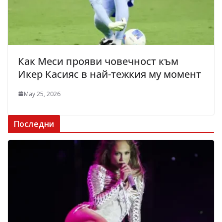
Как Меси прояви човечност към
Икер Касияс в най-тежкия му момент
May 25, 2026
Последни