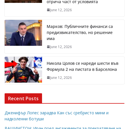
отрича част от условията
June 12, 2026
Марков: Публичните финанси са
предизвикателство, но решение
има
June 12, 2026
Никола Цолов се нареди шести във
Формула 2 на пистата в Барселона
June 12, 2026
Recent Posts
Дженифър Лопес зарадва Кан със сребристо мини и
надколенни ботуши
ВАШИНГТОН: Иран поел ангажименти за прекратяване на