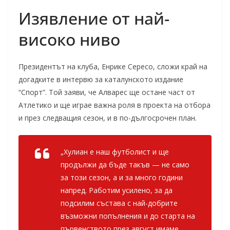
Изявление от най-
високо ниво
Президентът на клуба, Енрике Сересо, сложи край на
догадките в интервю за каталунското издание
“Спорт”. Той заяви, че Алварес ще остане част от
Атлетико и ще играе важна роля в проекта на отбора
и през следващия сезон, и в по-дългосрочен план.
„Хулиан е наш футболист и ще
продължи да бъде такъв — не само
за този сезон, а и за много години
напред. Работим усилено, за да
подсилим състава с най-добрите
възможни попълнения и до старта на
първенството през август имаме