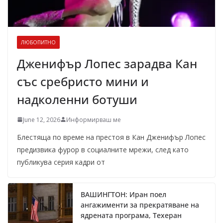
ЛЮБОПИТНО
Дженифър Лопес зарадва Кан
със сребристо мини и
надколенни ботуши
June 12, 2026
Информирваш ме
Блестяща по време на престоя в Кан Дженифър Лопес
предизвика фурор в социалните мрежи, след като
публикува серия кадри от
ВАШИНГТОН: Иран поел
ангажименти за прекратяване на
ядрената програма, Техеран