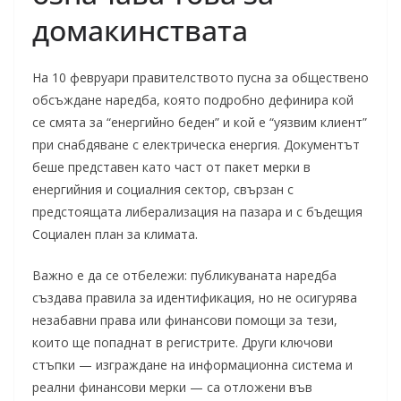
домакинствата
На 10 февруари правителството пусна за обществено
обсъждане наредба, която подробно дефинира кой
се смята за “енергийно беден” и кой е “уязвим клиент”
при снабдяване с електрическа енергия. Документът
беше представен като част от пакет мерки в
енергийния и социалния сектор, свързан с
предстоящата либерализация на пазара и с бъдещия
Социален план за климата.
Важно е да се отбележи: публикуваната наредба
създава правила за идентификация, но не осигурява
незабавни права или финансови помощи за тези,
които ще попаднат в регистрите. Други ключови
стъпки — изграждане на информационна система и
реални финансови мерки — са отложени във