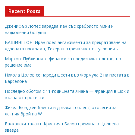
Recent Posts
Дженифър Лопес зарадва Кан със сребристо мини и
надколенни ботуши
ВАШИНГТОН: Иран поел ангажименти за прекратяване на
ядрената програма, Техеран отрича част от условията
Марков: Публичните финанси са предизвикателство, но
решение има
Никола Цолов се нареди шести във Формула 2 на пистата в
Барселона
Последно сбогом с 11-годишната Лиана — Франция в шок и
вълна от протести
Жизел Бюндхен блести в дръзка топлес фотосесия за
летния брой на W
Балкански талант: Кристиян Балов премина в Цървена
звезда