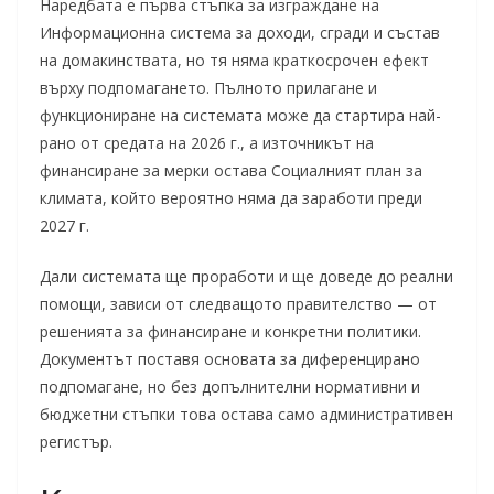
Наредбата е първа стъпка за изграждане на
Информационна система за доходи, сгради и състав
на домакинствата, но тя няма краткосрочен ефект
върху подпомагането. Пълното прилагане и
функциониране на системата може да стартира най-
рано от средата на 2026 г., а източникът на
финансиране за мерки остава Социалният план за
климата, който вероятно няма да заработи преди
2027 г.
Дали системата ще проработи и ще доведе до реални
помощи, зависи от следващото правителство — от
решенията за финансиране и конкретни политики.
Документът поставя основата за диференцирано
подпомагане, но без допълнителни нормативни и
бюджетни стъпки това остава само административен
регистър.