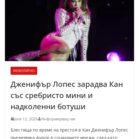
ЛЮБОПИТНО
Дженифър Лопес зарадва Кан
със сребристо мини и
надколенни ботуши
June 12, 2026
Информирваш ме
Блестяща по време на престоя в Кан Дженифър Лопес
предизвика фурор в социалните мрежи, след като