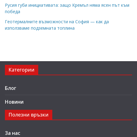
Русия губи инициативата: защо Кремъл няма ясен път към
победа
Геотермалните възможности на София — как да
използваме подземната топлина
Категории
Блог
Новини
Полезни връзки
За нас