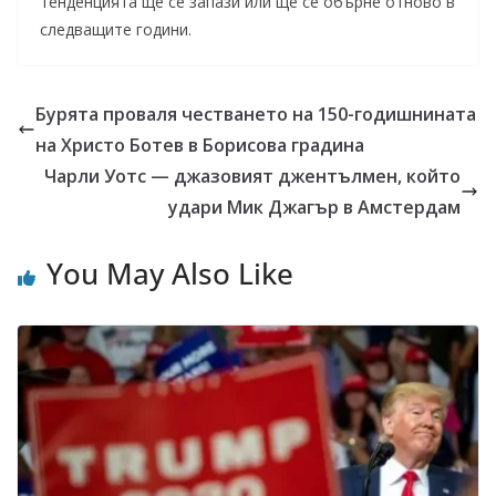
тенденцията ще се запази или ще се обърне отново в
следващите години.
Бурята проваля честването на 150-годишнината
на Христо Ботев в Борисова градина
Чарли Уотс — джазовият джентълмен, който
удари Мик Джагър в Амстердам
You May Also Like