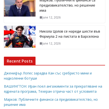
Марков: Публичните финанси са
предизвикателство, но решение
има
June 12, 2026
Никола Цолов се нареди шести във
Формула 2 на пистата в Барселона
June 12, 2026
Recent Posts
Дженифър Лопес зарадва Кан със сребристо мини и
надколенни ботуши
ВАШИНГТОН: Иран поел ангажименти за прекратяване на
ядрената програма, Техеран отрича част от условията
Марков: Публичните финанси са предизвикателство, но
решение има