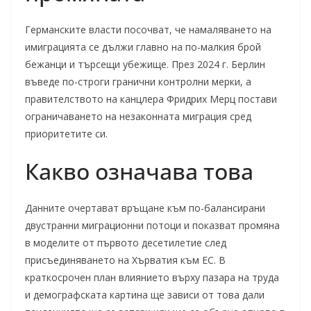
Германските власти посочват, че намаляването на
имиграцията се дължи главно на по-малкия брой
бежанци и търсещи убежище. През 2024 г. Берлин
въведе по-строги гранични контролни мерки, а
правителството на канцлера Фридрих Мерц постави
ограничаването на незаконната миграция сред
приоритетите си.
Какво означава това
Данните очертават връщане към по-балансирани
двустранни миграционни потоци и показват промяна
в моделите от първото десетилетие след
присъединяването на Хърватия към ЕС. В
краткосрочен план влиянието върху пазара на труда
и демографската картина ще зависи от това дали