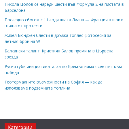
Никола Цолов се нареди шести във Формула 2 на пистата в
Барселона
Последно сбогом с 11-годишната Лиана — Франция в шок и
вълна от протести
Жизел Бюндхен блести в дръзка топлес фотосесия за
летния брой на W
Балкански талант: Кристиян Балов премина в Цървена
звезда
Русия губи инициативата: защо Кремъл няма ясен път към
победа
Геотермалните възможности на София — как да
използваме подземната топлина
Категории