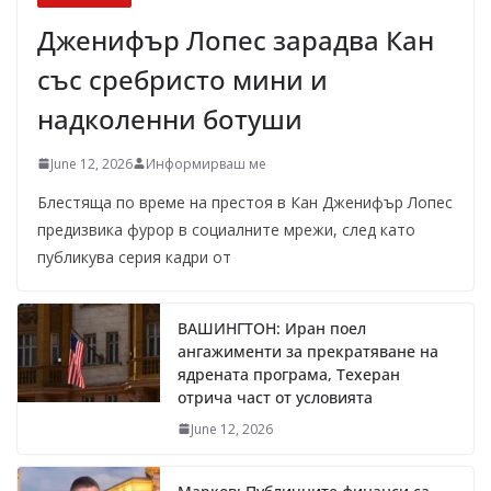
Дженифър Лопес зарадва Кан
със сребристо мини и
надколенни ботуши
June 12, 2026
Информирваш ме
Блестяща по време на престоя в Кан Дженифър Лопес
предизвика фурор в социалните мрежи, след като
публикува серия кадри от
ВАШИНГТОН: Иран поел
ангажименти за прекратяване на
ядрената програма, Техеран
отрича част от условията
June 12, 2026