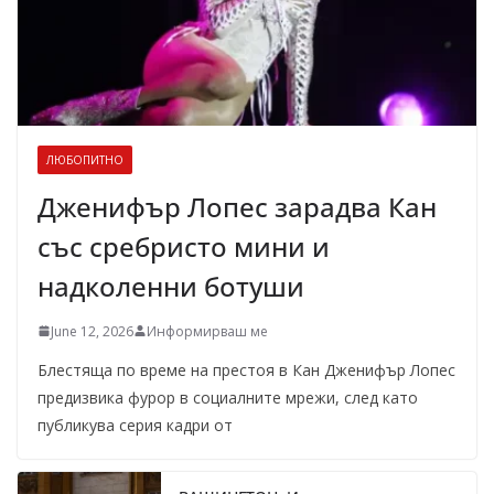
ЛЮБОПИТНО
Дженифър Лопес зарадва Кан
със сребристо мини и
надколенни ботуши
June 12, 2026
Информирваш ме
Блестяща по време на престоя в Кан Дженифър Лопес
предизвика фурор в социалните мрежи, след като
публикува серия кадри от