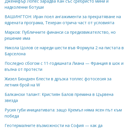
Дженифър Лопес зарадва Кан със сребристо мини и
надколенни ботуши
ВАШИНГТОН: Иран поел ангажименти за прекратяване на
ядрената програма, Техеран отрича част от условията
Марков: Публичните финанси са предизвикателство, но
решение има
Никола Цолов се нареди шести във Формула 2 на пистата в
Барселона
Последно сбогом с 11-годишната Лиана — Франция в шок и
вълна от протести
Жизел Бюндхен блести в дръзка топлес фотосесия за
летния брой на W
Балкански талант: Кристиян Балов премина в Цървена
звезда
Русия губи инициативата: защо Кремъл няма ясен път към
победа
Геотермалните възможности на София — как да