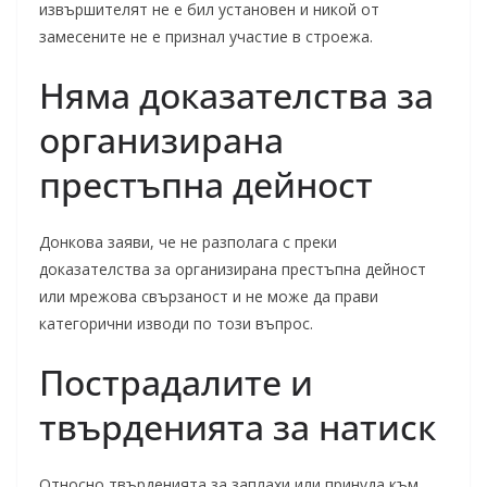
извършителят не е бил установен и никой от
замесените не е признал участие в строежа.
Няма доказателства за
организирана
престъпна дейност
Донкова заяви, че не разполага с преки
доказателства за организирана престъпна дейност
или мрежова свързаност и не може да прави
категорични изводи по този въпрос.
Пострадалите и
твърденията за натиск
Относно твърденията за заплахи или принуда към