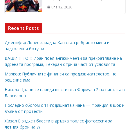
June 12, 2026
Recent Posts
Дженифър Лопес зарадва Кан със сребристо мини и
надколенни ботуши
ВАШИНГТОН: Иран поел ангажименти за прекратяване на
ядрената програма, Техеран отрича част от условията
Марков: Публичните финанси са предизвикателство, но
решение има
Никола Цолов се нареди шести във Формула 2 на пистата в
Барселона
Последно сбогом с 11-годишната Лиана — Франция в шок и
вълна от протести
Жизел Бюндхен блести в дръзка топлес фотосесия за
летния брой на W