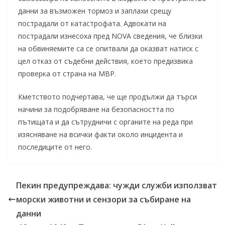
данни за възможен тормоз и заплахи срещу
пострадали от катастрофата. Адвокати на
пострадали изнесоха пред NOVA сведения, че близки
на обвиняемите са се опитвали да оказват натиск с
цел отказ от съдебни действия, което предизвика
проверка от страна на МВР.
Кметството подчертава, че ще продължи да търси
начини за подобряване на безопасността по
пътищата и да сътрудничи с органите на реда при
изясняване на всички факти около инцидента и
последиците от него.
Пекин предупреждава: чужди служби използват
морски животни и сензори за събиранe на
данни