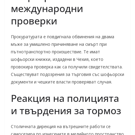
международни
проверки
Прокуратурата е повдигнала обвинения на двама
мъже за умишлено причиняване на смърт при
пътнотранспортно произшествие. Те имат
шофьорски книжки, издадени в Чехия, което
провокира проверка как са получили свидетелствата.
Съществуват подозрения за търговия със шофьорски
документи и чешките власти проверяват случая.
Реакция на полицията
и твърдения за тормоз
Столичната дирекция на вътрешните работи се
самосезира по изнесените в медийното пространство