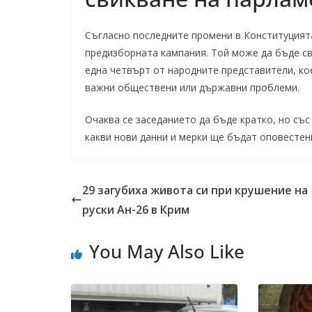
Съгласно последните промени в Конституцията
предизборната кампания. Той може да бъде св
една четвърт от народните представители, ко
важни обществени или държавни проблеми.
Очаква се заседанието да бъде кратко, но съ
какви нови данни и мерки ще бъдат оповестен
29 загубиха живота си при крушение на
руски Ан-26 в Крим
You May Also Like