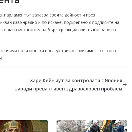
, парламентът запазва своята дейност и през
икван извънредно и по искане, подкрепено с подписите на
ето дава механизъм за бърза реакция при възникване на
с значими политически последствия в зависимост от това
и.
Хари Кейн аут за контролата с Япония
заради превантивен здравословен проблем