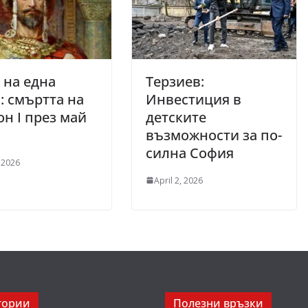
 на една
Терзиев:
: смъртта на
Инвестиция в
н I през май
детските
възможности за по-
силна София
 2026
April 2, 2026
гории
Полезни връзки