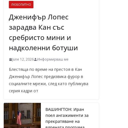
ЛЮБОПИТНО
Дженифър Лопес
зарадва Кан със
сребристо мини и
надколенни ботуши
June 12, 2026
Информирваш ме
Блестяща по време на престоя в Кан
Дженифър Лопес предизвика фурор в
социалните мрежи, след като публикува
серия кадри от
ВАШИНГТОН: Иран
поел ангажименти за
прекратяване на
ядрената програма,