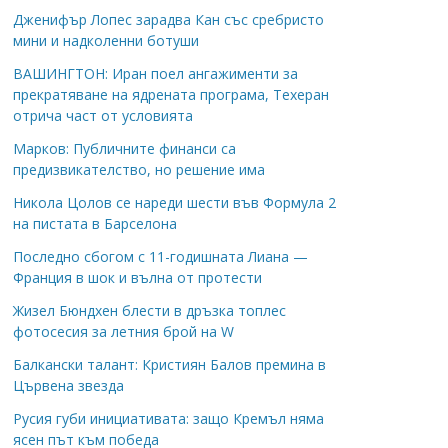
Дженифър Лопес зарадва Кан със сребристо
мини и надколенни ботуши
ВАШИНГТОН: Иран поел ангажименти за
прекратяване на ядрената програма, Техеран
отрича част от условията
Марков: Публичните финанси са
предизвикателство, но решение има
Никола Цолов се нареди шести във Формула 2
на пистата в Барселона
Последно сбогом с 11-годишната Лиана —
Франция в шок и вълна от протести
Жизел Бюндхен блести в дръзка топлес
фотосесия за летния брой на W
Балкански талант: Кристиян Балов премина в
Цървена звезда
Русия губи инициативата: защо Кремъл няма
ясен път към победа