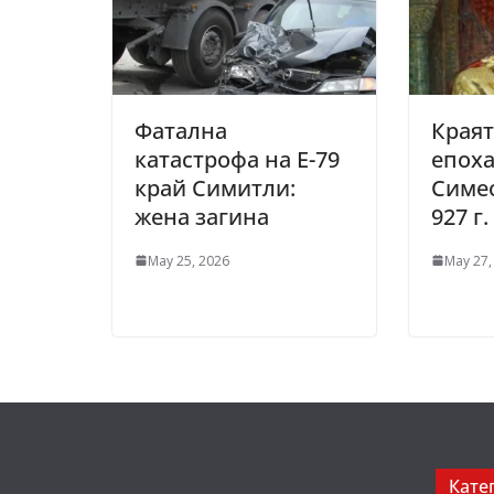
Фатална
Краят
катастрофа на Е-79
епоха
край Симитли:
Симео
жена загина
927 г.
May 25, 2026
May 27,
Кате