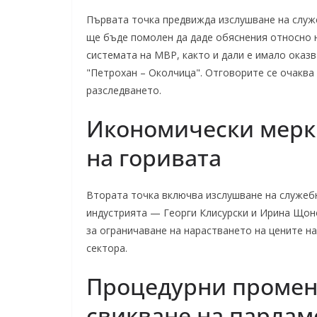
Първата точка предвижда изслушване на служ
ще бъде помолен да даде обяснения относно н
системата на МВР, както и дали е имало оказв
"Петрохан – Околчица". Отговорите се очаква
разследването.
Икономически мерки
на горивата
Втората точка включва изслушване на служеб
индустрията — Георги Клисурски и Ирина Щон
за ограничаване на нарастването на цените н
сектора.
Процедурни промен
свикване на парлам