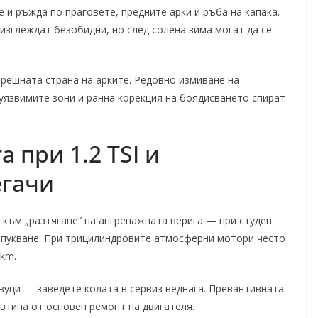
 и ръжда по праговете, предните арки и ръба на капака.
изглеждат безобидни, но след солена зима могат да се
решната страна на арките. Редовно измиване на
уязвимите зони и ранна корекция на боядисването спират
 при 1.2 TSI и
егачи
 към „разтягане“ на ангренажната верига — при студен
рипукване. При трицилиндровите атмосферни мотори често
 km.
вуци — заведете колата в сервиз веднага. Превантивната
втина от основен ремонт на двигателя.