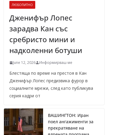
ЛЮБОПИТНО
Дженифър Лопес
зарадва Кан със
сребристо мини и
надколенни ботуши
June 12, 2026
Информирваш ме
Блестяща по време на престоя в Кан
Дженифър Лопес предизвика фурор в
социалните мрежи, след като публикува
серия кадри от
ВАШИНГТОН: Иран
поел ангажименти за
прекратяване на
ядрената програма,