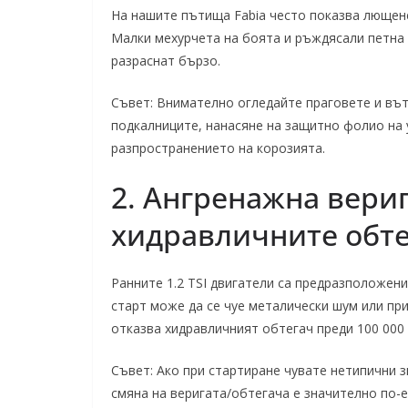
На нашите пътища Fabia често показва лющене
Малки мехурчета на боята и ръждясали петна 
разраснат бързо.
Съвет: Внимателно огледайте праговете и вът
подкалниците, нанасяне на защитно фолио на 
разпространението на корозията.
2. Ангренажна верига
хидравличните обт
Ранните 1.2 TSI двигатели са предразположени
старт може да се чуе металически шум или п
отказва хидравличният обтегач преди 100 000
Съвет: Ако при стартиране чувате нетипични з
смяна на веригата/обтегача е значително по-е