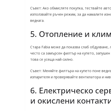
Съвет: Ако обмисляте покупка, тествайте авт
използвайте ръчен режим, за да намалите изн
веднага.
5. Отопление и кли
Стара Fabia може да показва слаб обдухване,
често са замърсен филтър на купето, запушен
това се усеща най-силно.
Съвет: Меняйте филтъра на купето поне ведн
изпарителя и проверявайте вентилатора и нив
6. Електрическо сер
и окислени контакт