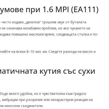
умове при 1.6 MPI (EA111)
е често издава „дизелов“ трошлив звук от буталата.
 не означава незабавен проблем, но ако чукането не
блюдава повишено маслоизгаряне, следващата стъпка е по-
няйте на всеки 8–10 хил. км. Следете разхода на масло и
матичната кутия със сухи
бъде много удобна, но е чувствителна към градско
 вибрации при ускорение или нехарактерни реакции на
ли износени съединители.