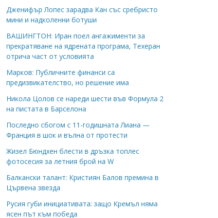
Дженифър Лопес зарадва Кан със сребристо
мини и надколенни ботуши
ВАШИНГТОН: Иран поел ангажименти за
прекратяване на ядрената програма, Техеран
отрича част от условията
Марков: Публичните финанси са
предизвикателство, но решение има
Никола Цолов се нареди шести във Формула 2
на пистата в Барселона
Последно сбогом с 11-годишната Лиана —
Франция в шок и вълна от протести
Жизел Бюндхен блести в дръзка топлес
фотосесия за летния брой на W
Балкански талант: Кристиян Балов премина в
Цървена звезда
Русия губи инициативата: защо Кремъл няма
ясен път към победа