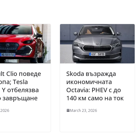
lt Clio поведе
Skoda възражда
опа; Tesla
икономичната
 Y отбелязва
Octavia: PHEV с до
о завръщане
140 км само на ток
 2026
March 23, 2026