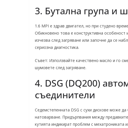
3. Бутална група и ш
1.6 MPI е здрав двигател, но при студено врем
Обикновено това е конструктивна особеност и
изчезва след загряване или започне да се на
сериозна диагностика.
Съвет: Използвайте качествено масло и го сме
шумовете след загряване.
4. DSG (DQ200) авто
съединители
Седемстепенната DSG с сухи дискове може да 
натоварване. Придърпвания между предавките,
кутията индикират проблем с мехатрониката и