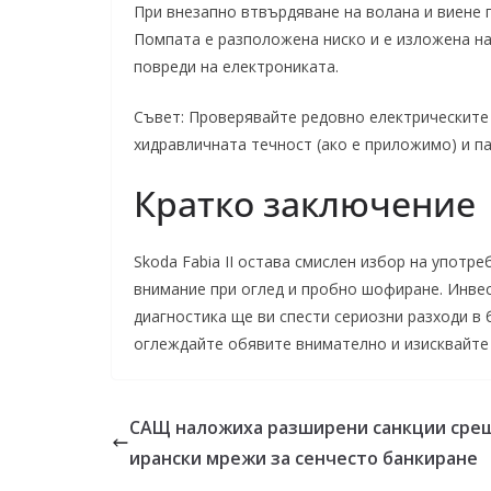
При внезапно втвърдяване на волана и виене 
Помпата е разположена ниско и е изложена на
повреди на електрониката.
Съвет: Проверявайте редовно електрическите
хидравличната течност (ако е приложимо) и п
Кратко заключение
Skoda Fabia II остава смислен избор на употр
внимание при оглед и пробно шофиране. Инве
диагностика ще ви спести сериозни разходи в 
оглеждайте обявите внимателно и изисквайте 
САЩ наложиха разширени санкции сре
ирански мрежи за сенчесто банкиране