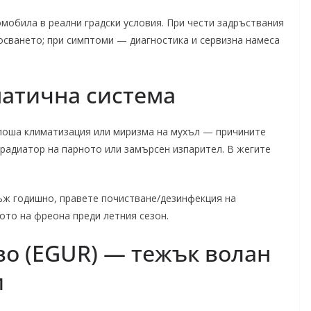
омобила в реални градски условия. При чести задръствания
осването; при симптоми — диагностика и сервизна намеса
матична система
 лоша климатизация или миризма на мухъл — причините
 радиатор на парното или замърсен изпарител. В жегите
ъж годишно, правете почистване/дезинфекция на
ото на фреона преди летния сезон.
во (EGUR) — тежък волан
и