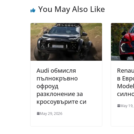
You May Also Like
Audi обмисля
Renau
пълнокръвно
в Евр
офроуд
Model
разклонение за
силн
кросоувърите си
May 19,
May 29, 2026