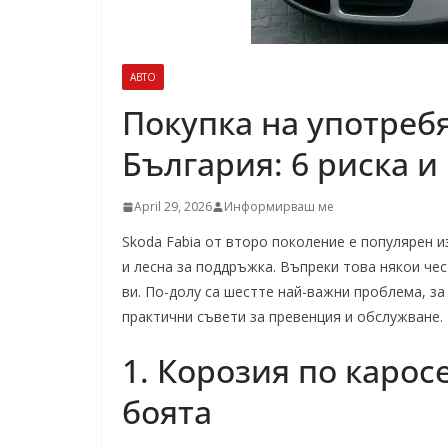
АВТО
Покупка на употребяв
България: 6 риска и 
April 29, 2026
Информирваш ме
Skoda Fabia от второ поколение е популярен 
и лесна за поддръжка. Въпреки това някои че
ви. По-долу са шестте най-важни проблема, за
практични съвети за превенция и обслужване.
1. Корозия по карос
боята