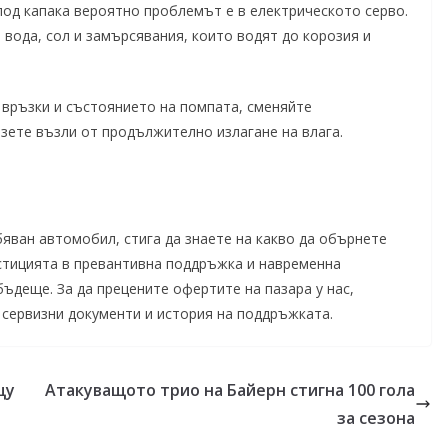
под капака вероятно проблемът е в електрическото серво.
 вода, сол и замърсявания, които водят до корозия и
 връзки и състоянието на помпата, сменяйте
азете възли от продължително излагане на влага.
ебяван автомобил, стига да знаете на какво да обърнете
стицията в превантивна поддръжка и навременна
бъдеще. За да прецените офертите на пазара у нас,
сервизни документи и история на поддръжката.
щу
Атакуващото трио на Байерн стигна 100 гола
за сезона