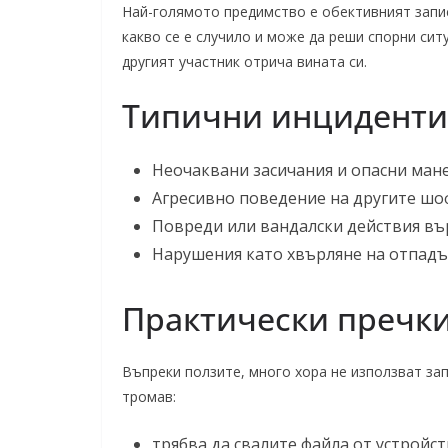
Най-голямото предимство е обективният запис
какво се е случило и може да реши спорни сит
другият участник отрича вината си.
Типични инциденти,
Неочаквани засичания и опасни ман
Агресивно поведение на другите ш
Повреди или вандалски действия въ
Нарушения като хвърляне на отпадъ
Практически пречки
Въпреки ползите, много хора не използват за
тромав:
трябва да свалите файла от устройст