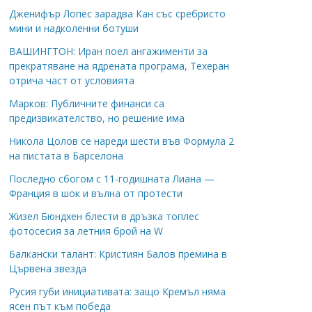
Дженифър Лопес зарадва Кан със сребристо
мини и надколенни ботуши
ВАШИНГТОН: Иран поел ангажименти за
прекратяване на ядрената програма, Техеран
отрича част от условията
Марков: Публичните финанси са
предизвикателство, но решение има
Никола Цолов се нареди шести във Формула 2
на пистата в Барселона
Последно сбогом с 11-годишната Лиана —
Франция в шок и вълна от протести
Жизел Бюндхен блести в дръзка топлес
фотосесия за летния брой на W
Балкански талант: Кристиян Балов премина в
Цървена звезда
Русия губи инициативата: защо Кремъл няма
ясен път към победа