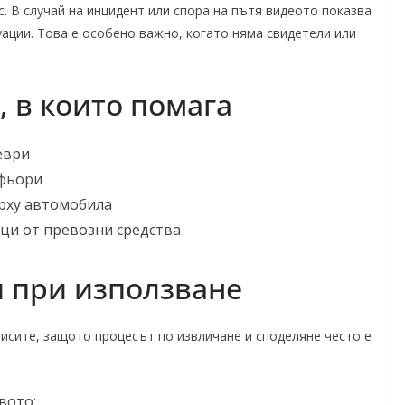
. В случай на инцидент или спора на пътя видеото показва
уации. Това е особено важно, когато няма свидетели или
 в които помага
еври
офьори
рху автомобила
ци от превозни средства
 при използване
писите, защото процесът по извличане и споделяне често е
вото;