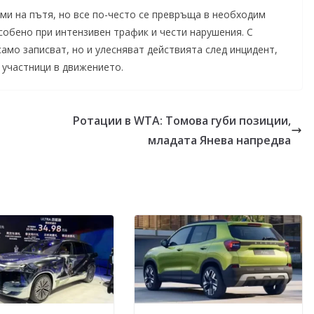
и на пътя, но все по-често се превръща в необходим
обено при интензивен трафик и чести нарушения. С
амо записват, но и улесняват действията след инцидент,
 участници в движението.
Ротации в WTA: Томова губи позиции,
младата Янева напредва