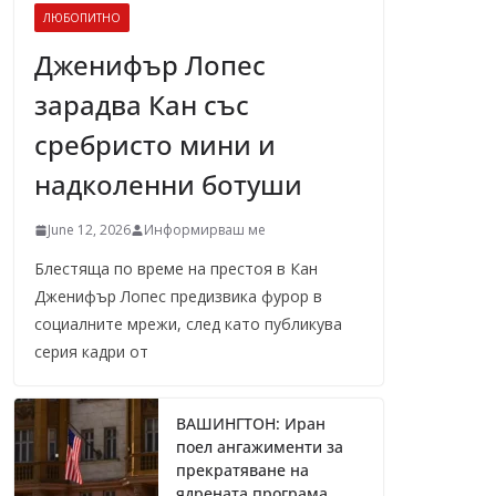
ЛЮБОПИТНО
Дженифър Лопес
зарадва Кан със
сребристо мини и
надколенни ботуши
June 12, 2026
Информирваш ме
Блестяща по време на престоя в Кан
Дженифър Лопес предизвика фурор в
социалните мрежи, след като публикува
серия кадри от
ВАШИНГТОН: Иран
поел ангажименти за
прекратяване на
ядрената програма,