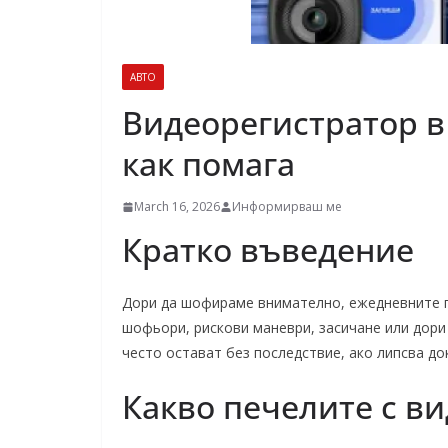
АВТО
Видеорегистратор в 
как помага
March 16, 2026
Информирваш ме
Кратко въведение
Дори да шофираме внимателно, ежедневните п
шофьори, рискови маневри, засичане или дори
често остават без последствие, ако липсва до
Какво печелите с в