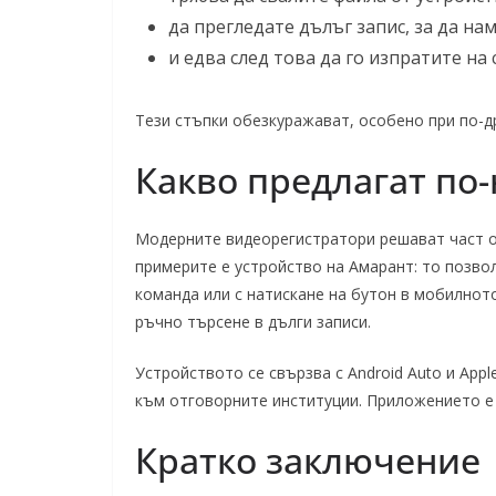
да прегледате дълъг запис, за да на
и едва след това да го изпратите на
Тези стъпки обезкуражават, особено при по-д
Какво предлагат по
Модерните видеорегистратори решават част от
примерите е устройство на Амарант: то позвол
команда или с натискане на бутон в мобилно
ръчно търсене в дълги записи.
Устройството се свързва с Android Auto и Appl
към отговорните институции. Приложението е 
Кратко заключение