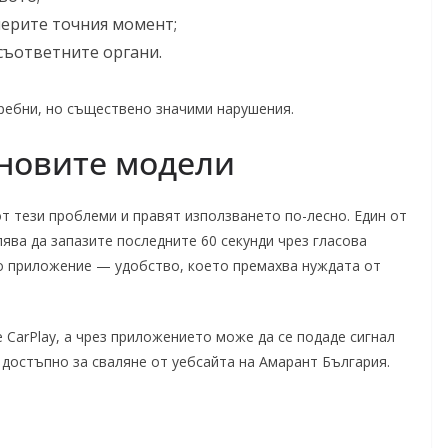
мерите точния момент;
 съответните органи.
ребни, но съществено значими нарушения.
-новите модели
 тези проблеми и правят използването по-лесно. Един от
ява да запазите последните 60 секунди чрез гласова
то приложение — удобство, което премахва нуждата от
e CarPlay, а чрез приложението може да се подаде сигнал
достъпно за сваляне от уебсайта на Амарант България.