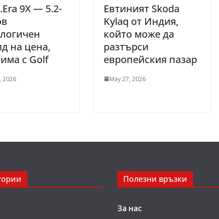
.Era 9X — 5.2-
Евтиният Skoda
ов
Kylaq от Индия,
ологичен
който може да
д на цена,
разтърси
има с Golf
европейския пазар
, 2026
May 27, 2026
гории
Полезни връзки
За нас