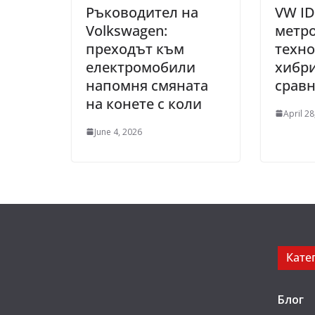
Ръководител на
VW ID
Volkswagen:
метр
преходът към
техн
електромобили
хибри
напомня смяната
сравн
на конете с коли
April 28
June 4, 2026
Кате
Блог