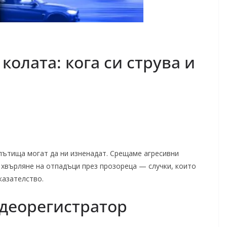
колата: кога си струва и
ътища могат да ни изненадат. Срещаме агресивни
 хвърляне на отпадъци през прозореца — случки, които
казателство.
идеорегистратор