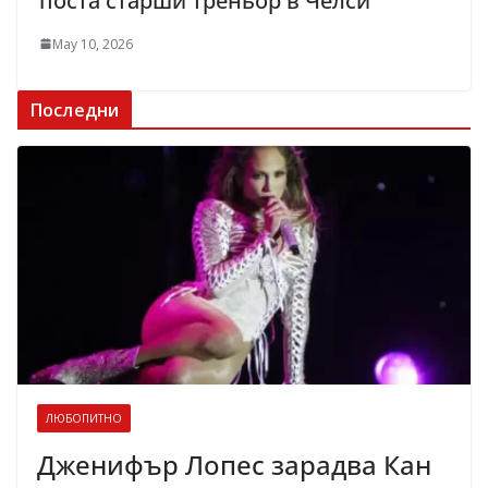
поста старши треньор в Челси
May 10, 2026
Последни
ЛЮБОПИТНО
Дженифър Лопес зарадва Кан