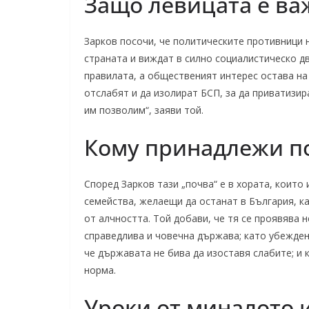
Защо левицата е ва
Зарков посочи, че политическите противници 
страната и виждат в силно социалистическо д
правилата, а общественият интерес остава на 
отслабят и да изолират БСП, за да приватизир
им позволим“, заяви той.
Кому принадлежи п
Според Зарков тази „почва“ е в хората, които
семейства, желаещи да останат в България, ка
от алчността. Той добави, че тя се проявява 
справедлива и човечна държава; като убеждени
че държавата не бива да изоставя слабите; и 
норма.
Уроки от миналото 