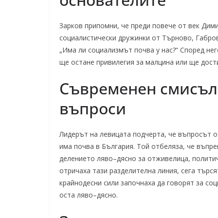
Зарков припомни, че преди повече от век Дим
социалистически дружинки от Търново, Габров
„Има ли социализмът почва у нас?“ Според нег
ще остане привилегия за малцина или ще дости
Съвременен смисъл
въпроси
Лидерът на левицата подчерта, че въпросът о
има почва в България. Той отбеляза, че въпре
делението ляво–дясно за отживелица, политич
отричаха тази разделителна линия, сега търся
крайнодесни сили започнаха да говорят за соц
оста ляво–дясно.