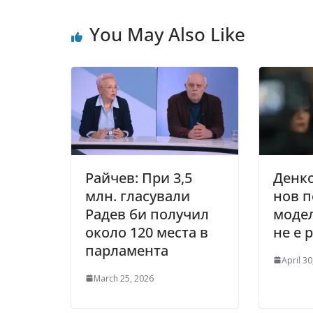
You May Also Like
Райчев: При 3,5
Денко
млн. гласували
нов 
Радев би получил
модел
около 120 места в
не е 
парламента
April 30
March 25, 2026