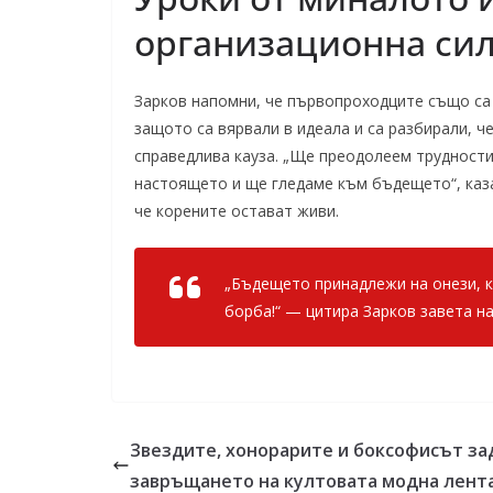
организационна си
Зарков напомни, че първопроходците също са 
защото са вярвали в идеала и са разбирали, ч
справедлива кауза. „Ще преодолеем трудности
настоящето и ще гледаме към бъдещето“, каза
че корените остават живи.
„Бъдещето принадлежи на онези, ко
борба!“ — цитира Зарков завета н
Звездите, хонорарите и боксофисът за
завръщането на култовата модна лент