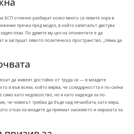
жна
на БСП отлично разбират колко много са левите хора в
вижение пречка пред модел, в който капиталът диктува
заден план. По думите му цел на опонентите е да
ат и заглушат лявото политическо пространство. „Няма да
очвата
 искат да живеят достойно от труда си — в младите
кто и във всеки, който вярва, че солидарността е по-силна
не само като недоволство, но и като надежда за по-
е, че човекът трябва да бъде над печалбата; като вяра,
като отказ на младите да приемат насилието и омразата за
и призив за