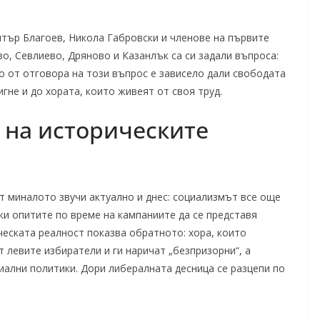
итър Благоев, Никола Габровски и членове на първите
о, Севлиево, Дряново и Казанлък са си задали въпроса:
о от отговора на този въпрос е зависело дали свободата
гне и до хората, които живеят от своя труд.
 на историческите
т миналото звучи актуално и днес: социализмът все още
ки опитите по време на кампаниите да се представя
еската реалност показва обратното: хора, които
т левите избиратели и ги наричат „безпризорни“, а
иални политики. Дори либералната десница се разцепи по