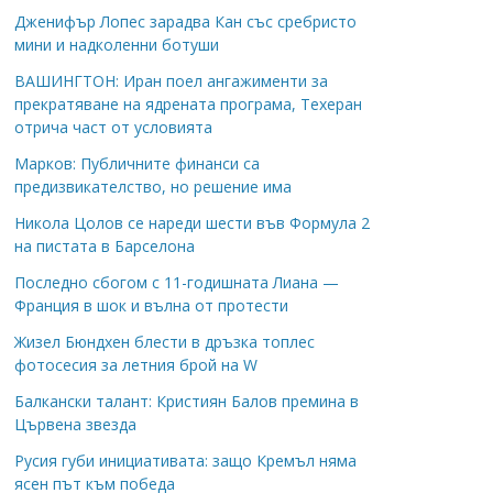
Дженифър Лопес зарадва Кан със сребристо
мини и надколенни ботуши
ВАШИНГТОН: Иран поел ангажименти за
прекратяване на ядрената програма, Техеран
отрича част от условията
Марков: Публичните финанси са
предизвикателство, но решение има
Никола Цолов се нареди шести във Формула 2
на пистата в Барселона
Последно сбогом с 11-годишната Лиана —
Франция в шок и вълна от протести
Жизел Бюндхен блести в дръзка топлес
фотосесия за летния брой на W
Балкански талант: Кристиян Балов премина в
Цървена звезда
Русия губи инициативата: защо Кремъл няма
ясен път към победа