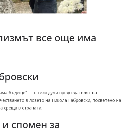
лизмът все още има
абровски
няма бъдеще“ — с тези думи председателят на
честването в лозето на Никола Габровски, посветено на
а среща в страната.
 и спомен за