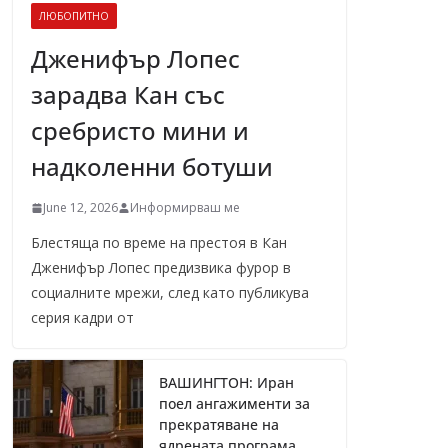
ЛЮБОПИТНО
Дженифър Лопес
зарадва Кан със
сребристо мини и
надколенни ботуши
June 12, 2026
Информирваш ме
Блестяща по време на престоя в Кан
Дженифър Лопес предизвика фурор в
социалните мрежи, след като публикува
серия кадри от
ВАШИНГТОН: Иран
поел ангажименти за
прекратяване на
ядрената програма,