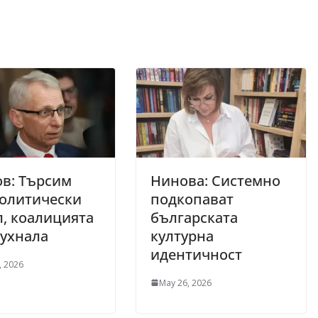
в: Търсим
Нинова: Системно
политически
подкопават
, коалицията
българската
рухнала
културна
идентичност
, 2026
May 26, 2026