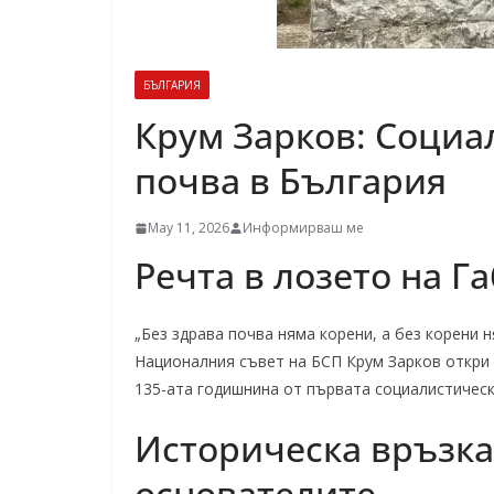
БЪЛГАРИЯ
Крум Зарков: Социа
почва в България
May 11, 2026
Информирваш ме
Речта в лозето на Г
„Без здрава почва няма корени, а без корени 
Националния съвет на БСП Крум Зарков откри 
135-ата годишнина от първата социалистическ
Историческа връзка
основателите