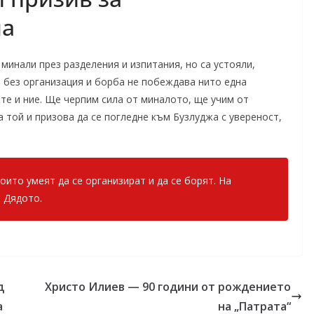
ла
минали през разделения и изпитания, но са устояли,
е без организация и борба не побеждава нито една
те и ние. Ще черпим сила от миналото, ще учим от
 той и призова да се погледне към Бузлуджа с увереност,
ито умеят да се организират и да се борят. На
а Дядото.
д
Христо Илиев — 90 години от рождението
а
на „Патрата“