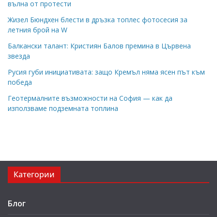
вълна от протести
Жизел Бюндхен блести в дръзка топлес фотосесия за
летния брой на W
Балкански талант: Кристиян Балов премина в Цървена
звезда
Русия губи инициативата: защо Кремъл няма ясен път към
победа
Геотермалните възможности на София — как да
използваме подземната топлина
Категории
Блог