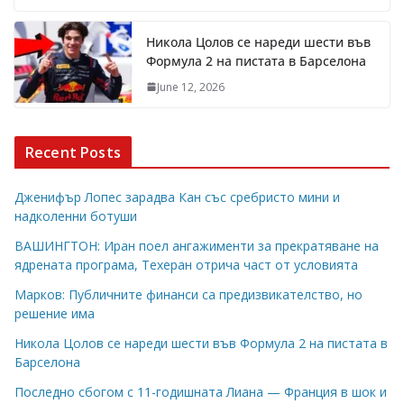
Никола Цолов се нареди шести във
Формула 2 на пистата в Барселона
June 12, 2026
Recent Posts
Дженифър Лопес зарадва Кан със сребристо мини и
надколенни ботуши
ВАШИНГТОН: Иран поел ангажименти за прекратяване на
ядрената програма, Техеран отрича част от условията
Марков: Публичните финанси са предизвикателство, но
решение има
Никола Цолов се нареди шести във Формула 2 на пистата в
Барселона
Последно сбогом с 11-годишната Лиана — Франция в шок и