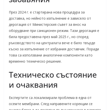
През 2024 г. е стартирана нова процедура за
доставка, но нейното изпълнение е зависело от
дерогация от Министерския съвет за внос на
оборудване при санкционен режим. Тази дерогация е
била предоставена през май 2025 г., но според
ръководството на централата вече е било твърде
късно за изпълнение от избрания доставчик. Поради
това са използвани аналогични компоненти като
временно техническо решение.
Техническо състояние
и очаквания
Експертите са локализирали проблема в една от
осемте мембрани. След направените корекции се
очаква блокът да достигне пълна мощност в рамките