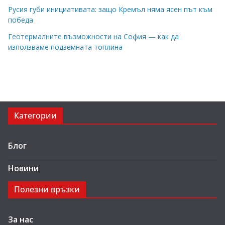
Русия губи инициативата: защо Кремъл няма ясен път към
победа
Геотермалните възможности на София — как да
използваме подземната топлина
Категории
Блог
Новини
Полезни връзки
За нас