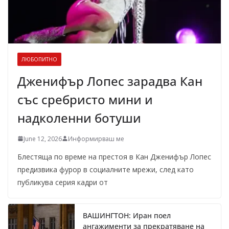
ЛЮБОПИТНО
Дженифър Лопес зарадва Кан
със сребристо мини и
надколенни ботуши
June 12, 2026
Информирваш ме
Блестяща по време на престоя в Кан Дженифър Лопес
предизвика фурор в социалните мрежи, след като
публикува серия кадри от
ВАШИНГТОН: Иран поел
ангажименти за прекратяване на