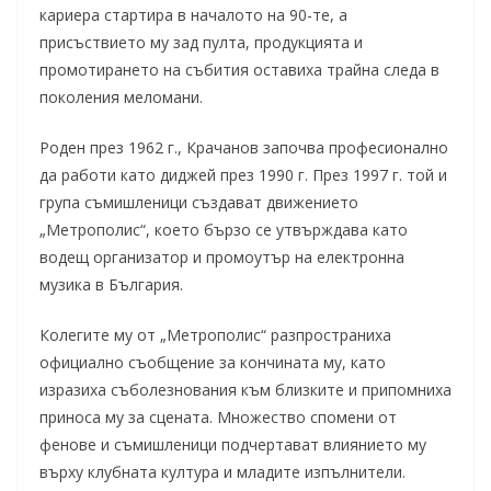
кариера стартира в началото на 90-те, а
присъствието му зад пулта, продукцията и
промотирането на събития оставиха трайна следа в
поколения меломани.
Роден през 1962 г., Крачанов започва професионално
да работи като диджей през 1990 г. През 1997 г. той и
група съмишленици създават движението
„Метрополис“, което бързо се утвърждава като
водещ организатор и промоутър на електронна
музика в България.
Колегите му от „Метрополис“ разпространиха
официално съобщение за кончината му, като
изразиха съболезнования към близките и припомниха
приноса му за сцената. Множество спомени от
фенове и съмишленици подчертават влиянието му
върху клубната култура и младите изпълнители.