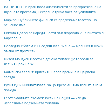
ВАШИНГТОН: Иран поел ангажименти за прекратяване на
ядрената програма, Техеран отрича част от условията
Марков: Публичните финанси са предизвикателство, но
решение има
Никола Цолов се нареди шести във Формула 2 на пистата в
Барселона
Последно сбогом с 11-годишната Лиана — Франция в шок и
вълна от протести
Жизел Бюндхен блести в дръзка топлес фотосесия за
летния брой на W
Балкански талант: Кристиян Балов премина в Цървена
звезда
Русия губи инициативата: защо Кремъл няма ясен път към
победа
Геотермалните възможности на София — как да
използваме подземната топлина