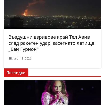
Въздушни взривове край Тел Авив
след ракетен удар, засегнато летище
„Бен Гурион“
March 18, 2026
Последни