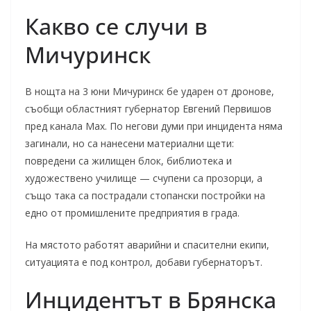
Какво се случи в
Мичуринск
В нощта на 3 юни Мичуринск бе ударен от дронове,
съобщи областният губернатор Евгений Первишов
пред канала Max. По негови думи при инцидента няма
загинали, но са нанесени материални щети:
повредени са жилищен блок, библиотека и
художествено училище — счупени са прозорци, а
също така са пострадали стопански постройки на
едно от промишлените предприятия в града.
На мястото работят аварийни и спасителни екипи,
ситуацията е под контрол, добави губернаторът.
Инцидентът в Брянска