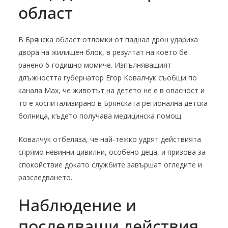
област
В Брянска област отломки от паднал дрон удариха
двора на жилищен блок, в резултат на което бе
ранено 6-годишно момиче. Изпълняващият
длъжността губернатор Егор Ковалчук съобщи по
канала Max, че животът на детето не е в опасност и
то е хоспитализирано в Брянската регионална детска
болница, където получава медицинска помощ.
Ковалчук отбеляза, че най-тежко удрят действията
спрямо невинни цивилни, особено деца, и призова за
спокойствие докато службите завършат огледите и
разследването.
Наблюдение и
последващи действия