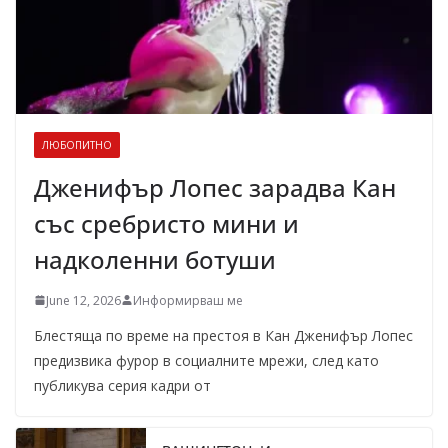
ЛЮБОПИТНО
Дженифър Лопес зарадва Кан
със сребристо мини и
надколенни ботуши
June 12, 2026
Информирваш ме
Блестяща по време на престоя в Кан Дженифър Лопес
предизвика фурор в социалните мрежи, след като
публикува серия кадри от