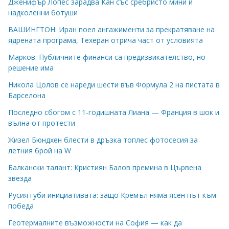
Дженифър Лопес зарадва Кан със сребристо мини и
надколенни ботуши
ВАШИНГТОН: Иран поел ангажименти за прекратяване на
ядрената програма, Техеран отрича част от условията
Марков: Публичните финанси са предизвикателство, но
решение има
Никола Цолов се нареди шести във Формула 2 на пистата в
Барселона
Последно сбогом с 11-годишната Лиана — Франция в шок и
вълна от протести
Жизел Бюндхен блести в дръзка топлес фотосесия за
летния брой на W
Балкански талант: Кристиян Балов премина в Цървена
звезда
Русия губи инициативата: защо Кремъл няма ясен път към
победа
Геотермалните възможности на София — как да