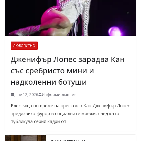
ЛЮБОПИТНО
Дженифър Лопес зарадва Кан
със сребристо мини и
надколенни ботуши
June 12, 2026
Информирваш ме
Блестяща по време на престоя в Кан Дженифър Лопес
предизвика фурор в социалните мрежи, след като
публикува серия кадри от