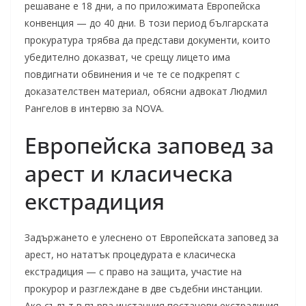
решаване е 18 дни, а по приложимата Европейска
конвенция — до 40 дни. В този период българската
прокуратура трябва да представи документи, които
убедително доказват, че срещу лицето има
повдигнати обвинения и че те се подкрепят с
доказателствен материал, обясни адвокат Людмил
Рангелов в интервю за NOVA.
Европейска заповед за
арест и класическа
екстрадиция
Задържането е улеснено от Европейската заповед за
арест, но нататък процедурата е класическа
екстрадиция — с право на защита, участие на
прокурор и разглеждане в две съдебни инстанции.
Ако съдът в първа инстанция постанови екстрадиция,