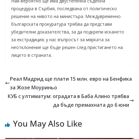
Най-вероятно ще има двустепенна съдебна
процедура в Сърбия, последвана от политическо
решение на нивото на министъра. Междувременно
българската прокуратура трябва да представи
убедителни доказателства, за да подкрепи искането
за екстрадиция; у нас въпросът за мярката за
неотклонение ще бъде решен след пристигането на
лицето в страната.
Реал Мадрид ще плати 15 млн. евро на Бенфика
за Жозе Моуриньо
КУБ с ултиматум: оградата в Баба Алино трябва
да бъде премахната до 6 юни
You May Also Like