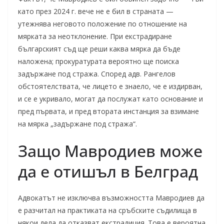
като през 2024 г. вече не е бил в страната —
утежнява неговото положение по отношение на
мярката за неотклонение. При екстрадиране
българският съд ще реши каква мярка да бъде
наложена; прокуратурата вероятно ще поиска
задържане под стража. Според адв. Рангелов
обстоятелствата, че лицето е знаело, че е издирван,
и се е укривало, могат да послужат като основание и
пред първата, и пред втората инстанция за взимане
на мярка „задържане под стража“.
Защо Мавродиев може
да е отишъл в Белград
Адвокатът не изключва възможността Мавродиев да
е разчитал на практиката на сръбските съдилища в
някои дела да отказват екстрадиция. Това е вероятна