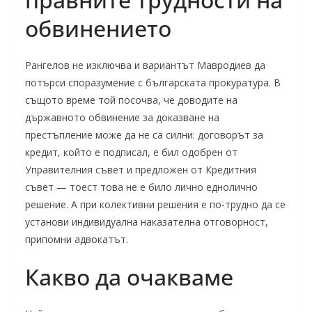
обвинението
Рангелов не изключва и вариантът Мавродиев да
потърси споразумение с българската прокуратура. В
същото време той посочва, че доводите на
държавното обвинение за доказване на
престъпление може да не са силни: договорът за
кредит, който е подписал, е бил одобрен от
Управителния съвет и предложен от Кредитния
съвет — тоест това не е било лично еднолично
решение. А при колективни решения е по-трудно да се
установи индивидуална наказателна отговорност,
припомни адвокатът.
Какво да очакваме