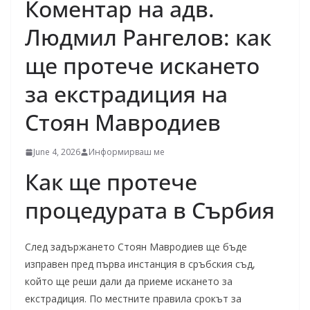
Коментар на адв.
Людмил Рангелов: как
ще протече искането
за екстрадиция на
Стоян Мавродиев
June 4, 2026
Информирваш ме
Как ще протече
процедурата в Сърбия
След задържането Стоян Мавродиев ще бъде
изправен пред първа инстанция в сръбския съд,
който ще реши дали да приеме искането за
екстрадиция. По местните правила срокът за