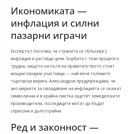
Икономиката —
инфлация и силни
пазарни играчи
Експертът посочва, че страната се сблъсква с
инфлация и растящи цени. Борбата с тези процеси е
трудна, защото на пътя на правителството стоят
мощни пазарни участници — най-вече големите
търговски вериги. Александров предупреждава, че
ако мерките за овладяване на инфлацията се окажат
символични и в крайна сметка ощетят земеделските
производители, последиците могат да бъдат
сериозни и дълготрайни.
Ред и законност —