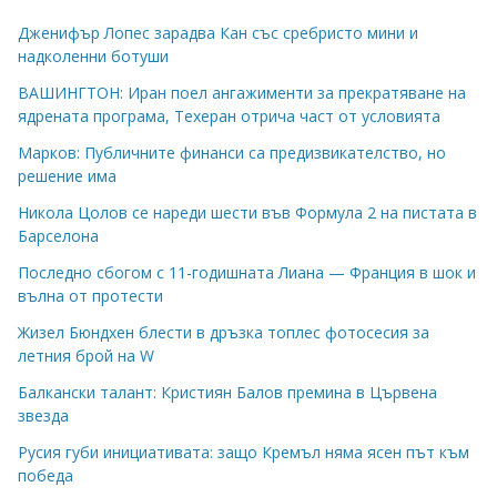
Дженифър Лопес зарадва Кан със сребристо мини и
надколенни ботуши
ВАШИНГТОН: Иран поел ангажименти за прекратяване на
ядрената програма, Техеран отрича част от условията
Марков: Публичните финанси са предизвикателство, но
решение има
Никола Цолов се нареди шести във Формула 2 на пистата в
Барселона
Последно сбогом с 11-годишната Лиана — Франция в шок и
вълна от протести
Жизел Бюндхен блести в дръзка топлес фотосесия за
летния брой на W
Балкански талант: Кристиян Балов премина в Цървена
звезда
Русия губи инициативата: защо Кремъл няма ясен път към
победа