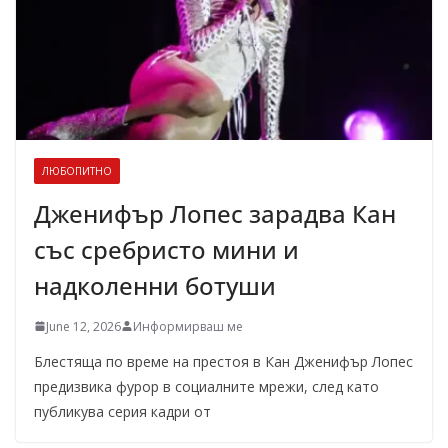
ЛЮБОПИТНО
Дженифър Лопес зарадва Кан
със сребристо мини и
надколенни ботуши
June 12, 2026
Информирваш ме
Блестяща по време на престоя в Кан Дженифър Лопес
предизвика фурор в социалните мрежи, след като
публикува серия кадри от