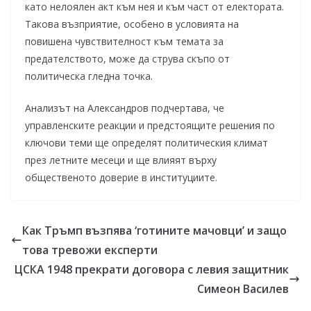
като нелоялен акт към нея и към част от електората.
Такова възприятие, особено в условията на
повишена чувствителност към темата за
предателството, може да струва скъпо от
политическа гледна точка.
Анализът на Александров подчертава, че
управленските реакции и предстоящите решения по
ключови теми ще определят политическия климат
през летните месеци и ще влияят върху
общественото доверие в институциите.
Как Тръмп възпява ‘готините мачовци’ и защо
това тревожи експерти
ЦСКА 1948 прекрати договора с левия защитник
Симеон Василев