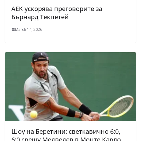
AEK ускорява преговорите за
Бърнард Текпетей
March 14, 2026
Шоу на Беретини: светкавично 6:0,
6:0 срещу Медведев в Монте Карло