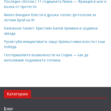
Последно сбогом с 11-годишната Лиана — Франция в шок и
вълна от протести
Жизел Бюндхен блести в дръзка топлес фотосесия за
летния брой на W
Балкански талант: Кристиян Балов премина в Цървена
звезда
Русия губи инициативата: защо Кремъл няма ясен път към
победа
Геотермалните възможности на София — как да
използваме подземната топлина
Категории
Блог