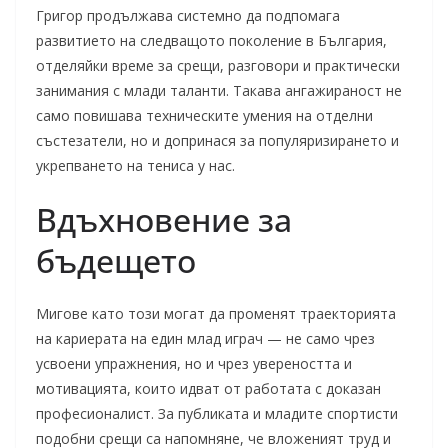
Григор продължава системно да подпомага
развитието на следващото поколение в България,
отделяйки време за срещи, разговори и практически
занимания с млади таланти. Такава ангажираност не
само повишава техническите умения на отделни
състезатели, но и допринася за популяризирането и
укрепването на тениса у нас.
Вдъхновение за
бъдещето
Мигове като този могат да променят траекторията
на кариерата на един млад играч — не само чрез
усвоени упражнения, но и чрез увереността и
мотивацията, които идват от работата с доказан
професионалист. За публиката и младите спортисти
подобни срещи са напомняне, че вложеният труд и