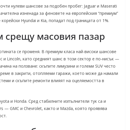
очти нулеви шансове за подобен пробег: Jaguar и Maserati
Значителна изненада за феновете на европейския “премиум”
е корейски Hyundai и Kia, попадат под границата от 1%.
м срещу масовия пазар
артината се променя. В премиум класа най-високи шансове
lac и Lincoln, като средният шанс в този сектор е по-нисък —
ачина на ползване: скъпите лимузини и големи SUV често
време в закрити, отопляеми гаражи, което може да намали
стеми и скъпите ремонти влияят на оцеляемостта в
yota и Honda. Сред стабилните изпълнители тук са и
s — GMC и Chevrolet, както и Mazda, която проявява
ст.