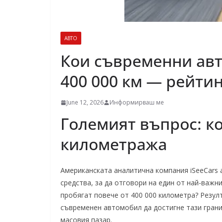
АВТО
Кои съвременни авт
400 000 км — рейти
June 12, 2026
Информирваш ме
Големият въпрос: к
километража
Американската аналитична компания iSeeCars 
средства, за да отговори на един от най-важн
пробягат повече от 400 000 километра? Резул
съвременен автомобил да достигне тази грани
масовия пазар.