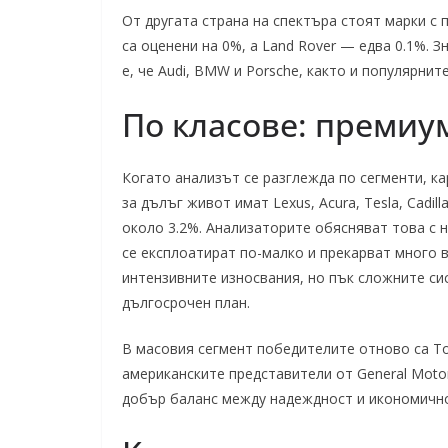
От другата страна на спектъра стоят марки с п
са оценени на 0%, а Land Rover — едва 0.1%. 
е, че Audi, BMW и Porsche, както и популярнит
По класове: премиу
Когато анализът се разглежда по сегменти, к
за дълъг живот имат Lexus, Acura, Tesla, Cadil
около 3.2%. Анализаторите обясняват това с н
се експлоатират по-малко и прекарват много 
интензивните износвания, но пък сложните си
дългосрочен план.
В масовия сегмент победителите отново са To
американските представители от General Motor
добър баланс между надеждност и икономично