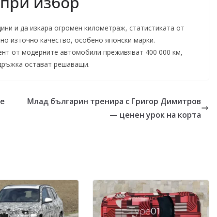
 при избор
дини и да изкара огромен километраж, статистиката от
ено източно качество, особено японски марки.
ент от модерните автомобили преживяват 400 000 км,
дръжка остават решаващи.
же
Млад българин тренира с Григор Димитров
— ценен урок на корта