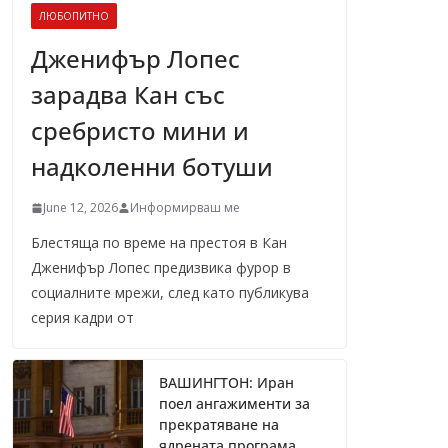
ЛЮБОПИТНО
Дженифър Лопес
зарадва Кан със
сребристо мини и
надколенни ботуши
June 12, 2026
Информирваш ме
Блестяща по време на престоя в Кан
Дженифър Лопес предизвика фурор в
социалните мрежи, след като публикува
серия кадри от
ВАШИНГТОН: Иран
поел ангажименти за
прекратяване на
ядрената програма,