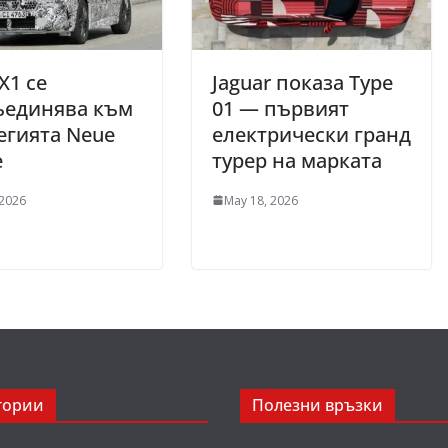
X1 се
Jaguar показа Type
ъединява към
01 — първият
егията Neue
електрически гранд
e
турер на марката
 2026
May 18, 2026
гории
Полезни връзки