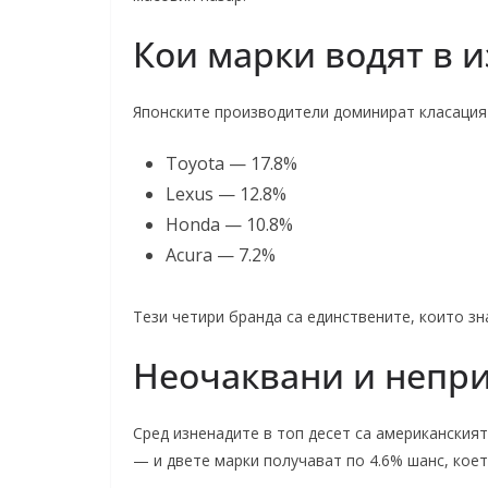
Кои марки водят в 
Японските производители доминират класацията
Toyota — 17.8%
Lexus — 12.8%
Honda — 10.8%
Acura — 7.2%
Тези четири бранда са единствените, които з
Неочаквани и непр
Сред изненадите в топ десет са американския
— и двете марки получават по 4.6% шанс, коет