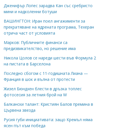
Дженифър Лопес зарадва Кан със сребристо
мини и надколенни ботуши
ВАШИНГТОН: Иран поел ангажименти за
прекратяване на ядрената програма, Техеран
отрича част от условията
Марков: Публичните финанси са
предизвикателство, но решение има
Никола Цолов се нареди шести във Формула 2
на пистата в Барселона
Последно сбогом с 11-годишната Лиана —
Франция в шок и вълна от протести
Жизел Бюндхен блести в дръзка топлес
фотосесия за летния брой на W
Балкански талант: Кристиян Балов премина в
Цървена звезда
Русия губи инициативата: защо Кремъл няма
ясен път към победа