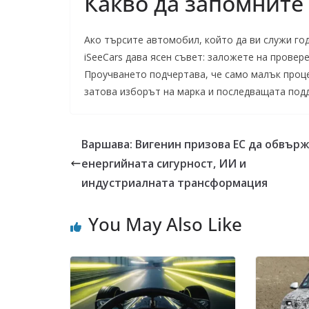
Какво да запомните
Ако търсите автомобил, който да ви служи го
iSeeCars дава ясен съвет: заложете на провер
Проучването подчертава, че само малък проц
затова изборът на марка и последващата под
Варшава: Вигенин призова ЕС да обвър
енергийната сигурност, ИИ и
индустриалната трансформация
You May Also Like