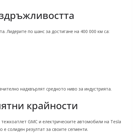
издръжливостта
. Лидерите по шанс за достигане на 400 000 км са:
начително надхвърлят средното ниво за индустрията.
иятни крайности
т тежкоатлет GMC и електрическите автомобили на Tesla
о е солиден резултат за своите сегменти.