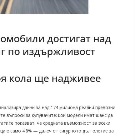
омобили достигат над
нг по издържливост
оя кола ще надживее
анализира данни за над 174 милиона реални превозни
ите въпроси за купувачите: кои модели имат шанс да
татите показват, че средната възможност за всеки
ца е само 4.8% — далеч от сигурното дълголетие за