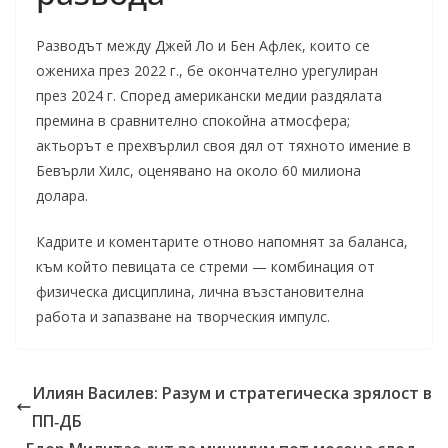
Разводът между Джей Ло и Бен Афлек, които се
ожениха през 2022 г., бе окончателно урегулиран
през 2024 г. Според американски медии раздялата
премина в сравнително спокойна атмосфера;
актьорът е прехвърлил своя дял от тяхното имение в
Бевърли Хилс, оценявано на около 60 милиона
долара.
Кадрите и коментарите отново напомнят за баланса,
към който певицата се стреми — комбинация от
физическа дисциплина, лична възстановителна
работа и запазване на творческия импулс.
Илиян Василев: Разум и стратегическа зрялост в
ПП‑ДБ