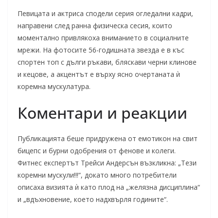
Певицата и актриса сподели серия огледални кадри,
направени след ранна физическа сесия, които
моментално привлякоха вниманието в социалните
мрежи. На фотосите 56-годишната звезда е в къс
спортен топ с дълги ръкави, бляскави черни клинове
и кецове, а акцентът е върху ясно очертаната ѝ
коремна мускулатура.
Коментари и реакции
Публикацията беше придружена от емотикон на свит
бицепс и бурни одобрения от фенове и колеги.
Фитнес експертът Трейси Андерсън възкликна: „Тези
коремни мускули!!!“, докато много потребители
описаха визията ѝ като плод на „желязна дисциплина“
и „вдъхновение, което надхвърля годините“.