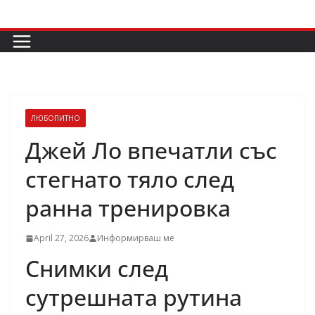
Skip
to
content
ЛЮБОПИТНО
Джей Ло впечатли със
стегнато тяло след
ранна тренировка
April 27, 2026
Информирваш ме
Снимки след
сутрешната рутина