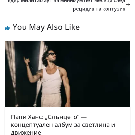
Едер Милитао аут за минимум пет месеца след
рецидив на контузия
You May Also Like
Папи Ханс: „Слънцето“ —
концептуален албум за светлина и
движение