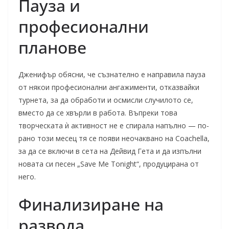
Пауза и
професионални
планове
Дженифър обясни, че съзнателно е направила пауза
от някои професионални ангажименти, отказвайки
турнета, за да обработи и осмисли случилото се,
вместо да се хвърли в работа. Въпреки това
творческата ѝ активност не е спирала напълно — по-
рано този месец тя се появи неочаквано на Coachella,
за да се включи в сета на Дейвид Гета и да изпълни
новата си песен „Save Me Tonight“, продуцирана от
него.
Финализиране на
развода