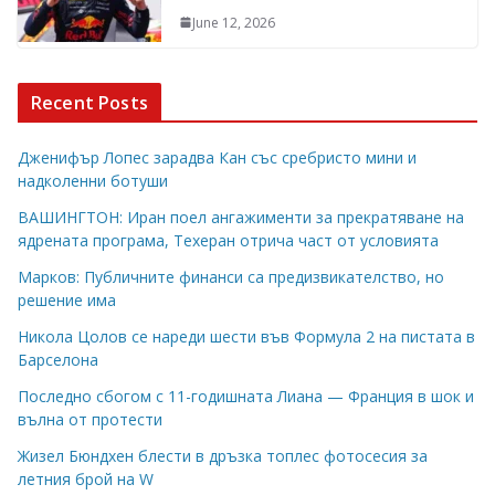
June 12, 2026
Recent Posts
Дженифър Лопес зарадва Кан със сребристо мини и
надколенни ботуши
ВАШИНГТОН: Иран поел ангажименти за прекратяване на
ядрената програма, Техеран отрича част от условията
Марков: Публичните финанси са предизвикателство, но
решение има
Никола Цолов се нареди шести във Формула 2 на пистата в
Барселона
Последно сбогом с 11-годишната Лиана — Франция в шок и
вълна от протести
Жизел Бюндхен блести в дръзка топлес фотосесия за
летния брой на W