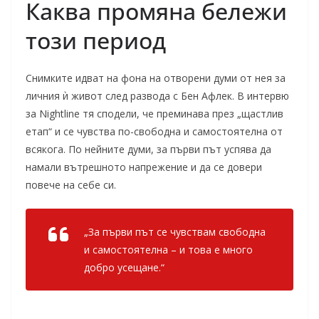
Каква промяна бележи
този период
Снимките идват на фона на отворени думи от нея за
личния ѝ живот след развода с Бен Афлек. В интервю
за Nightline тя сподели, че преминава през „щастлив
етап“ и се чувства по-свободна и самостоятелна от
всякога. По нейните думи, за първи път успява да
намали вътрешното напрежение и да се довери
повече на себе си.
„За първи път се чувствам свободна
и самостоятелна – и това е много
добро усещане.“