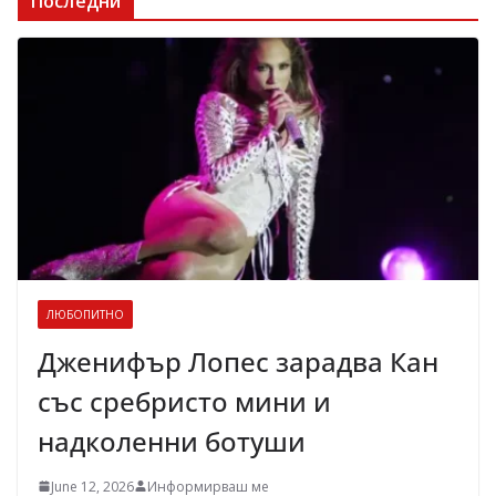
Последни
ЛЮБОПИТНО
Дженифър Лопес зарадва Кан
със сребристо мини и
надколенни ботуши
June 12, 2026
Информирваш ме