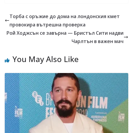
Торба с оръжие до дома на лондонския кмет
провокира вътрешна проверка
Рой Ходжсън се завърна — Бристъл Сити надви
Чарлтън в важен мач
You May Also Like