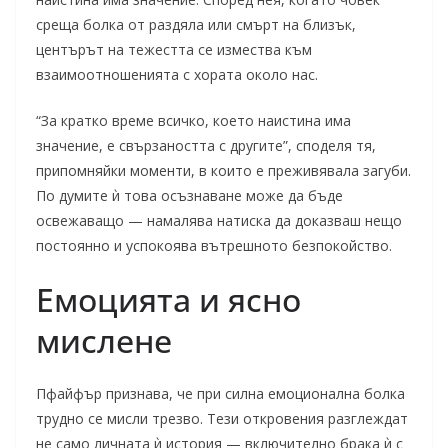
среща болка от раздяла или смърт на близък,
центърът на тежестта се измества към
взаимоотношенията с хората около нас.
“За кратко време всичко, което наистина има
значение, е свързаността с другите”, споделя тя,
припомняйки моменти, в които е преживявала загуби.
По думите ѝ това осъзнаване може да бъде
освежаващо — намалява натиска да доказваш нещо
постоянно и успокоява вътрешното безпокойство.
Емоцията и ясно
мислене
Пфайфър признава, че при силна емоционална болка
трудно се мисли трезво. Тези откровения разглеждат
не само личната ѝ история — включително брака ѝ с