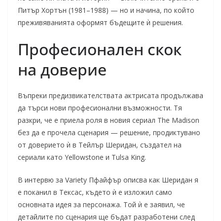
Питър Хортън (1981–1988) — но и начина, по който
преживяванията оформят бъдещите ѝ решения.
Професионален скок
на доверие
Въпреки предизвикателствата актрисата продължава
да търси нови професионални възможности. Тя
разкри, че е приела роля в новия сериал The Madison
без да е прочела сценария — решение, продиктувано
от доверието ѝ в Тейлър Шеридан, създател на
сериали като Yellowstone и Tulsa King.
В интервю за Variety Пфайфър описва как Шеридан я
е поканил в Тексас, където ѝ е изложил само
основната идея за персонажа. Той ѝ е заявил, че
детайлите по сценария ще бъдат разработени след