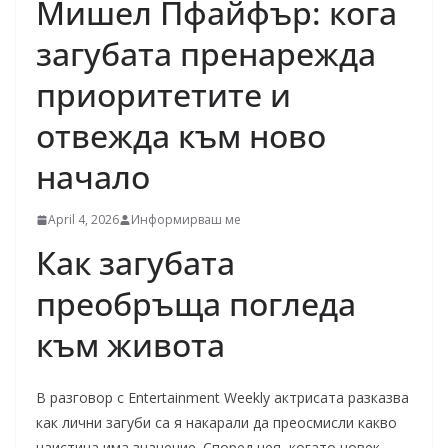
Мишел Пфайфър: кога
загубата пренарежда
приоритетите и
отвежда към ново
начало
April 4, 2026
Информирваш ме
Как загубата
преобръща погледа
към живота
В разговор с Entertainment Weekly актрисата разказва
как лични загуби са я накарали да преосмисли какво
наистина има значение. Според нея, когато човек