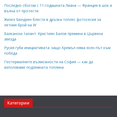
Последно сбогом с 11-годишната Лиана — Франция в шок и
вълна от протести
Жизел Бюндхен блести в дръзка топлес фотосесия за
летния брой на W
Балкански талант: Кристиян Балов премина в Цървена
звезда
Русия губи инициативата: защо Кремъл няма ясен път към
победа
Геотермалните възможности на София — как да
използваме подземната топлина
Категории