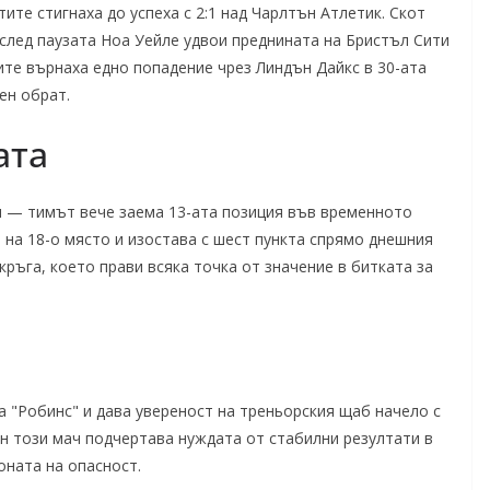
ите стигнаха до успеха с 2:1 над Чарлтън Атлетик. Скот
 след паузата Ноа Уейле удвои преднината на Бристъл Сити
ите върнаха едно попадение чрез Линдън Дайкс в 30-ата
ен обрат.
ата
и — тимът вече заема 13-ата позиция във временното
а на 18-о място и изостава с шест пункта спрямо днешния
кръга, което прави всяка точка от значение в битката за
 "Робинс" и дава увереност на треньорския щаб начело с
н този мач подчертава нуждата от стабилни резултати в
оната на опасност.