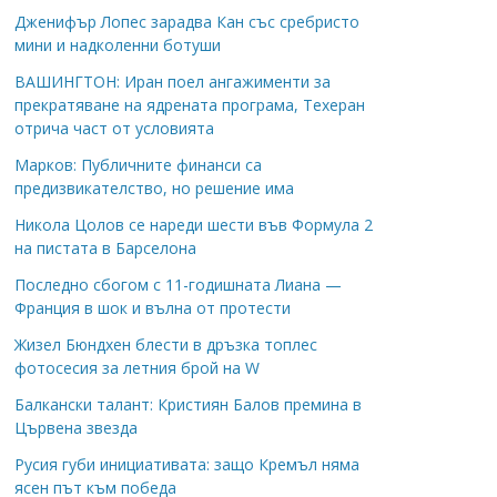
Дженифър Лопес зарадва Кан със сребристо
мини и надколенни ботуши
ВАШИНГТОН: Иран поел ангажименти за
прекратяване на ядрената програма, Техеран
отрича част от условията
Марков: Публичните финанси са
предизвикателство, но решение има
Никола Цолов се нареди шести във Формула 2
на пистата в Барселона
Последно сбогом с 11-годишната Лиана —
Франция в шок и вълна от протести
Жизел Бюндхен блести в дръзка топлес
фотосесия за летния брой на W
Балкански талант: Кристиян Балов премина в
Цървена звезда
Русия губи инициативата: защо Кремъл няма
ясен път към победа