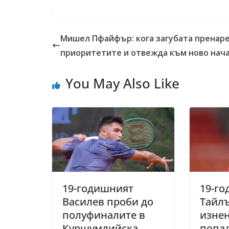
Мишел Пфайфър: кога загубата пренар
приоритетите и отвежда към ново нач
You May Also Like
19-годишният
19-г
Василев проби до
Тайл
полуфиналите в
изне
Куршумлийска
попад