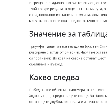
В среща на стадиона в югоизточен Лондон гост
Туайн откри резултата още в 11-ата минута, а
с хладнокръвно изпълнение в 55-ата. Домакин
минута, но това се оказа недостатъчно за пъл
Значение за таблиц
Триумфът даде глътка въздух на Бристъл Сит
класиране с актив от 54 точки. Чарлтън остав
си противник. До края на сезона остават шест 
оцеляване и възход.
Какво следва
Победата ще облекчи атмосферата в лагера на
Ходжсън пред предстоящите срещи. За Чарлтъ
оставащите двубои, ако целта е излизане от з