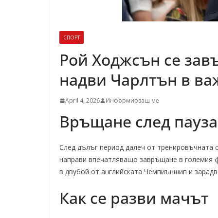
СПОРТ
Рой Ходжсън се зав
надви Чарлтън в ва
April 4, 2026
Информирваш ме
Връщане след пауза
След дълъг период далеч от тренировъчната с
направи впечатляващо завръщане в големия ф
в двубой от английската Чемпиъншип и зарадв
Как се разви мачът