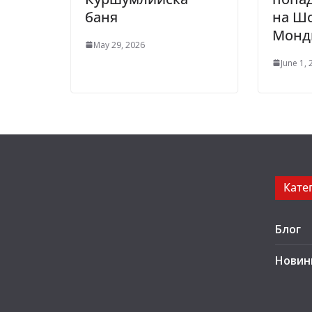
баня
на Шо
Монд
May 29, 2026
June 1,
Кате
Блог
Новин