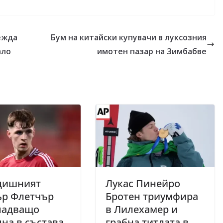
ежда
Бум на китайски купувачи в луксозния
ало
имотен пазар на Зимбабве
одишният
Лукас Пинейро
ър Флетчър
Бротен триумфира
надващо
в Лилехамер и
на в състава
грабна титлата в