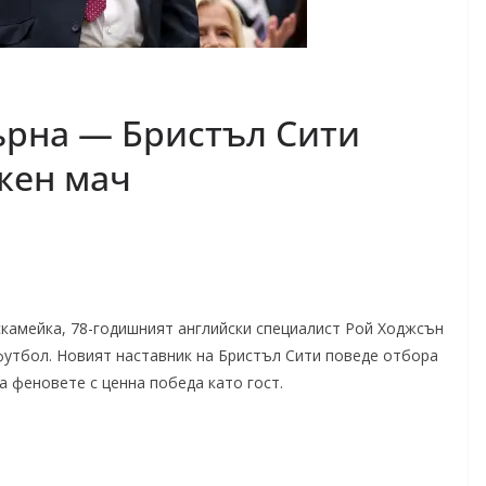
ърна — Бристъл Сити
жен мач
камейка, 78-годишният английски специалист Рой Ходжсън
утбол. Новият наставник на Бристъл Сити поведе отбора
а феновете с ценна победа като гост.