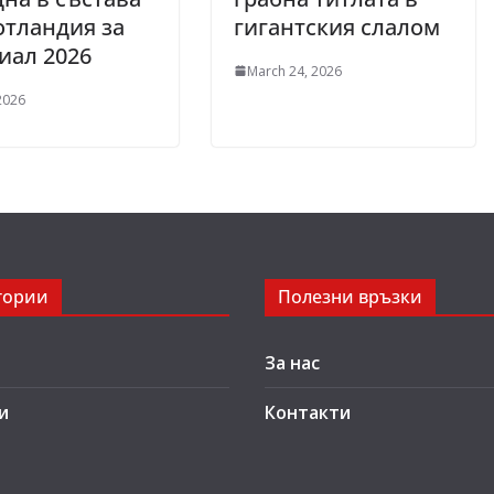
тландия за
гигантския слалом
иал 2026
March 24, 2026
 2026
гории
Полезни връзки
За нас
и
Контакти