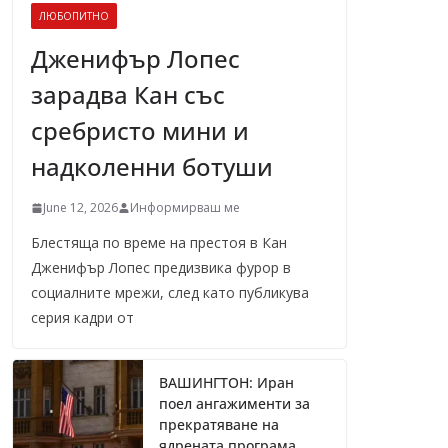
ЛЮБОПИТНО
Дженифър Лопес
зарадва Кан със
сребристо мини и
надколенни ботуши
June 12, 2026
Информирваш ме
Блестяща по време на престоя в Кан
Дженифър Лопес предизвика фурор в
социалните мрежи, след като публикува
серия кадри от
ВАШИНГТОН: Иран
поел ангажименти за
прекратяване на
ядрената програма,