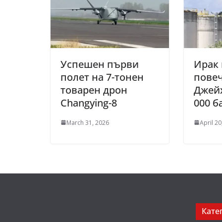
Успешен първи
Ирак 
полет на 7-тонен
повеч
товарен дрон
Джейх
Changying-8
000 б
March 31, 2026
April 20
Кате