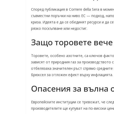
Според публикация в Corriere della Sera в мом
съвместни поръчки на ниво ЕС — подход, нап
криза. Идеята е да се обединят ресурси и да 
рязко поскъпване или недостиг.
Защо торовете вече 
Торовете, особено азотните, са ключов факто
зависят от природния газ за производството с
отбелязаха значителен ръст спрямо средните 
Брюксел за отложен ефект върху инфлацията.
Опасения за вълна 
Европейските институции се тревожат, че сле
производителите ще купуват на по-високи цен