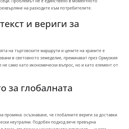
есеци. Проблемът не е единствено в моментното
рехвърляне на разходите към потребителите.
текст и вериги за
ята на търговските маршрути и цените на храните е
лзвани в световното земеделие, преминават през Ормузкия
е не само като икономически въпрос, но и като елемент от
о за глобалната
а промяна: осъзнаване, че глобалните вериги за доставки
чески неутрални. Подобен подход вече превърна