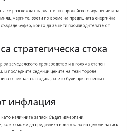
ента се разглеждат варианти за европейско съхранение и за
омнящ мерките, взети по време на предишната енергийна
се създаде буфер, който да защити производителите от
са стратегическа стока
р за земеделското производство и в голяма степен
и. В последните седмици цените на тези торове
нива от миналата година, което буди притеснения в
от инфлация
д като наличните запаси бъдат изчерпани,
и, което може да предизвика нова вълна на ценови натиск