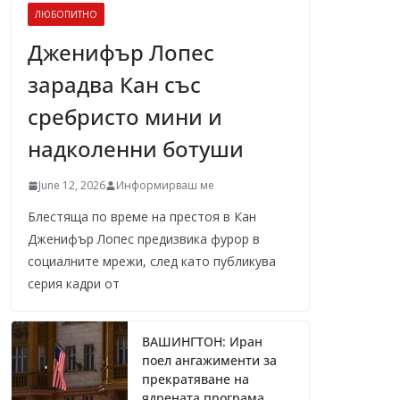
ЛЮБОПИТНО
Дженифър Лопес
зарадва Кан със
сребристо мини и
надколенни ботуши
June 12, 2026
Информирваш ме
Блестяща по време на престоя в Кан
Дженифър Лопес предизвика фурор в
социалните мрежи, след като публикува
серия кадри от
ВАШИНГТОН: Иран
поел ангажименти за
прекратяване на
ядрената програма,