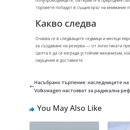
полупроводниците, батериите и природния газ 
торовете попадат в същия кръг на внимание п
Какво следва
Очаква се в следващите седмици и месеци евр
за създаване на резерва — от логистиката пр
Целта е да се изгради устойчив механизъм, к
смущения в доставките.
Насъбрано търпение: наследниците на
Volkswagen настояват за радикална ре
You May Also Like