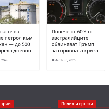
насочва
Повече от 60% от
е петрол към
австралийците
ан — до 500
обвиняват Тръмп
арела дневно
за горивната криза
, 2026
March 30, 2026
гории
Полезни връзки