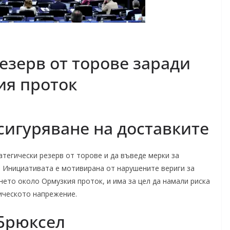
езерв от торове заради
ия проток
сигуряване на доставките
атегически резерв от торове и да въведе мерки за
 Инициативата е мотивирана от нарушените вериги за
нето около Ормузкия проток, и има за цел да намали риска
тическото напрежение.
 Брюксел