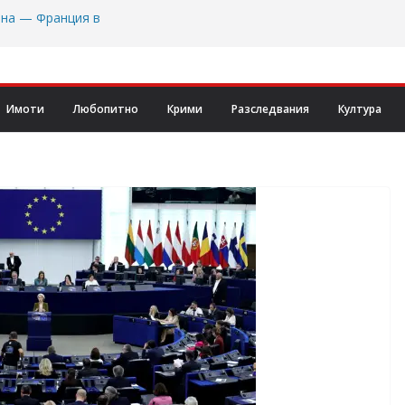
ана — Франция в
ебристо мини и
 за прекратяване
Имоти
Любопитно
Крими
Разследвания
Култура
ча част от
извикателство, но
Формула 2 на