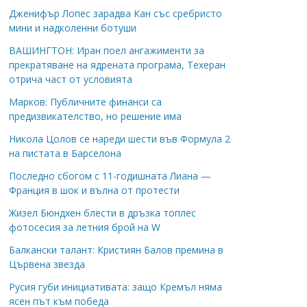
Дженифър Лопес зарадва Кан със сребристо
мини и надколенни ботуши
ВАШИНГТОН: Иран поел ангажименти за
прекратяване на ядрената програма, Техеран
отрича част от условията
Марков: Публичните финанси са
предизвикателство, но решение има
Никола Цолов се нареди шести във Формула 2
на пистата в Барселона
Последно сбогом с 11-годишната Лиана —
Франция в шок и вълна от протести
Жизел Бюндхен блести в дръзка топлес
фотосесия за летния брой на W
Балкански талант: Кристиян Балов премина в
Цървена звезда
Русия губи инициативата: защо Кремъл няма
ясен път към победа