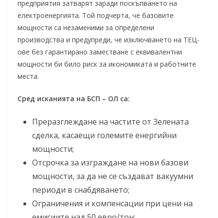
предприятия затварят заради поскъпването на
електроенергията. Той подчерта, че базовите
мощности са незаменими за определени
производства и предупреди, че изключването на ТЕЦ-
ове без гарантирано заместване с еквивалентни
мощности би било риск за икономиката и работните
места.
Сред исканията на БСП – ОЛ са:
Преразглеждане на частите от Зелената
сделка, касаещи големите енергийни
мощности;
Отсрочка за изграждане на нови базови
мощности, за да не се създават вакуумни
периоди в снабдяването;
Ограничения и компенсации при цени на
емисиите над 50 евро/тон;