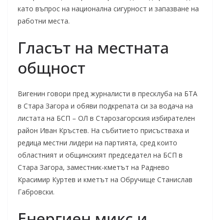
като въпрос на национална сигурност и запазване на
работни места.
Гласът на местната
общност
Вигенин говори пред журналисти в пресклуба на БТА
в Стара Загора и обяви подкрепата си за водача на
листата на БСП – ОЛ в Старозагорския избирателен
район Иван Кръстев. На събитието присъстваха и
редица местни лидери на партията, сред които
областният и общинският председател на БСП в
Стара Загора, заместник-кметът на Раднево
Красимир Куртев и кметът на Обручище Станислав
Габровски.
Енергиен микс и