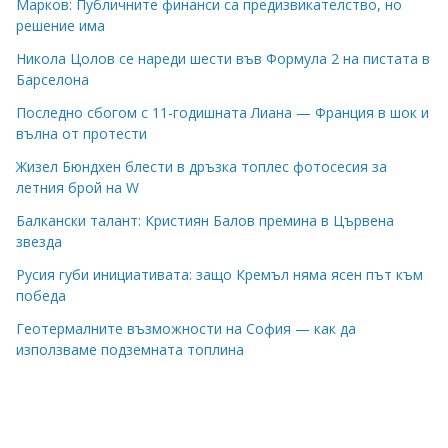
Марков: Публичните финанси са предизвикателство, но
решение има
Никола Цолов се нареди шести във Формула 2 на пистата в
Барселона
Последно сбогом с 11-годишната Лиана — Франция в шок и
вълна от протести
Жизел Бюндхен блести в дръзка топлес фотосесия за
летния брой на W
Балкански талант: Кристиян Балов премина в Цървена
звезда
Русия губи инициативата: защо Кремъл няма ясен път към
победа
Геотермалните възможности на София — как да
използваме подземната топлина