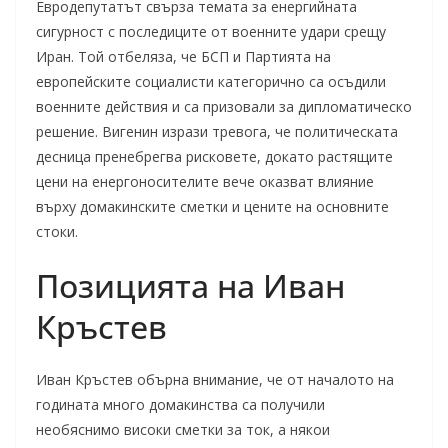
Евродепутатът свърза темата за енергийната
сигурност с последиците от военните удари срещу
Иран. Той отбеляза, че БСП и Партията на
европейските социалисти категорично са осъдили
военните действия и са призовали за дипломатическо
решение. Вигенин изрази тревога, че политическата
десница пренебрегва рисковете, докато растящите
цени на енергоносителите вече оказват влияние
върху домакинските сметки и цените на основните
стоки.
Позицията на Иван
Кръстев
Иван Кръстев обърна внимание, че от началото на
годината много домакинства са получили
необяснимо високи сметки за ток, а някои