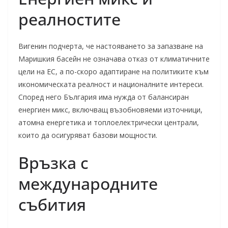
реалностите
Вигенин подчерта, че настояването за запазване на
Маришкия басейн не означава отказ от климатичните
цели на ЕС, а по-скоро адаптиране на политиките към
икономическата реалност и националните интереси.
Според него България има нужда от балансиран
енергиен микс, включващ възобновяеми източници,
атомна енергетика и топлоелектрически централи,
които да осигуряват базови мощности.
Връзка с
международните
събития