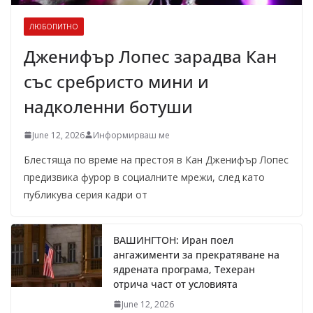
ЛЮБОПИТНО
Дженифър Лопес зарадва Кан
със сребристо мини и
надколенни ботуши
June 12, 2026
Информирваш ме
Блестяща по време на престоя в Кан Дженифър Лопес
предизвика фурор в социалните мрежи, след като
публикува серия кадри от
ВАШИНГТОН: Иран поел
ангажименти за прекратяване на
ядрената програма, Техеран
отрича част от условията
June 12, 2026