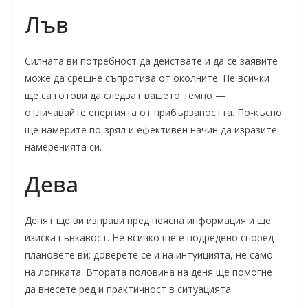
Лъв
Силната ви потребност да действате и да се заявите
може да срещне съпротива от околните. Не всички
ще са готови да следват вашето темпо —
отличавайте енергията от прибързаността. По-късно
ще намерите по-зрял и ефективен начин да изразите
намеренията си.
Дева
Денят ще ви изправи пред неясна информация и ще
изиска гъвкавост. Не всичко ще е подредено според
плановете ви; доверете се и на интуицията, не само
на логиката. Втората половина на деня ще помогне
да внесете ред и практичност в ситуацията.