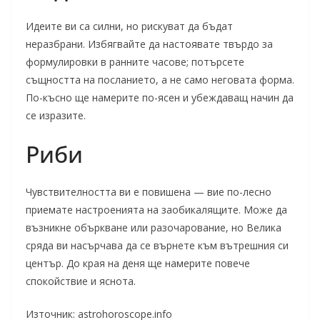
Идеите ви са силни, но рискуват да бъдат
неразбрани. Избягвайте да настоявате твърдо за
формулировки в ранните часове; потърсете
същността на посланието, а не само неговата форма.
По-късно ще намерите по-ясен и убеждаващ начин да
се изразите.
Риби
Чувствителността ви е повишена — вие по-лесно
приемате настроенията на заобикалящите. Може да
възникне объркване или разочарование, но Велика
сряда ви насърчава да се върнете към вътрешния си
център. До края на деня ще намерите повече
спокойствие и яснота.
Източник: astrohoroscope.info