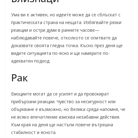
Ума ви е активен, но идеите може да се сблъскат с
практическата страна на нещата. Избягвайте рязки
реакции и остри думи в ранните часове—
наблюдавайте повече, отколкото се опитвате да
доказвате своята гледна точка. Късно през деня ще
видите ситуацията по-ясно и ще намерите по-
адекватен подход.
Рак
Емоциите могат да се усилят и да провокират
прибързани реакции. Чувство за несигурност или
объркване е възможно, но Велика сряда напомня, че
не всяко впечатление изисква незабавни действия.
Към края на деня ще настъпи повече вътрешна
стабилност и яснота.