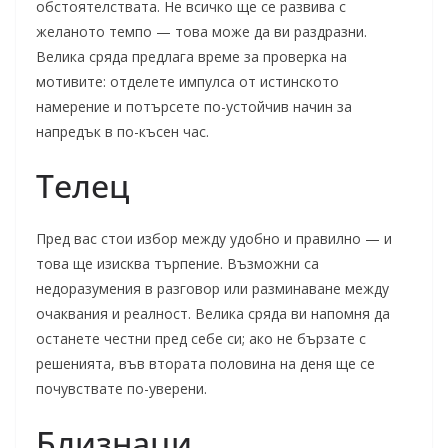
обстоятелствата. Не всичко ще се развива с
желаното темпо — това може да ви раздразни.
Велика сряда предлага време за проверка на
мотивите: отделете импулса от истинското
намерение и потърсете по-устойчив начин за
напредък в по-късен час.
Телец
Пред вас стои избор между удобно и правилно — и
това ще изисква търпение. Възможни са
недоразумения в разговор или разминаване между
очаквания и реалност. Велика сряда ви напомня да
останете честни пред себе си; ако не бързате с
решенията, във втората половина на деня ще се
почувствате по-уверени.
Близнаци