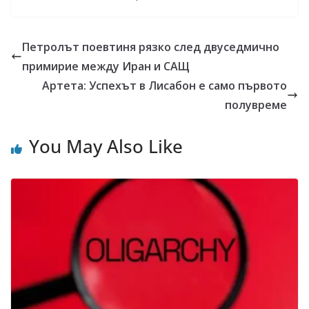
Петролът поевтиня рязко след двуседмично
примирие между Иран и САЩ
Артета: Успехът в Лисабон е само първото
полувреме
You May Also Like