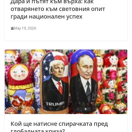
Дара и пътят към върха: как
отварянето към световния опит
гради национален успех
May 19, 2026
Кой ще натисне спирачката пред
глобалната криза?