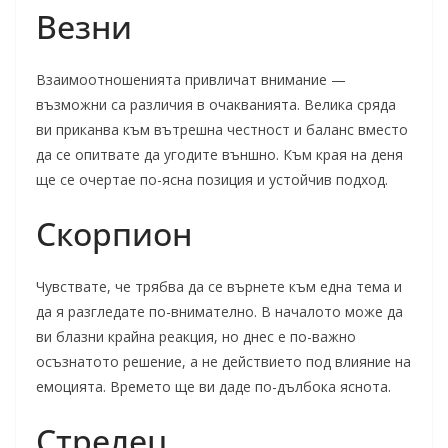
Везни
Взаимоотношенията привличат внимание —
възможни са различия в очакванията. Велика сряда
ви приканва към вътрешна честност и баланс вместо
да се опитвате да угодите външно. Към края на деня
ще се очертае по-ясна позиция и устойчив подход.
Скорпион
Чувствате, че трябва да се върнете към една тема и
да я разгледате по-внимателно. В началото може да
ви блазни крайна реакция, но днес е по-важно
осъзнатото решение, а не действието под влияние на
емоцията. Времето ще ви даде по-дълбока яснота.
Стрелец