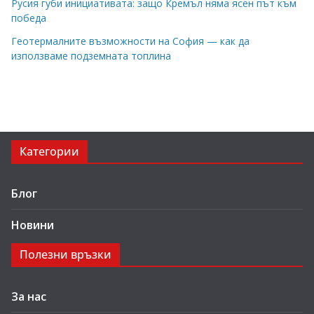
Русия губи инициативата: защо Кремъл няма ясен път към
победа
Геотермалните възможности на София — как да
използваме подземната топлина
Категории
Блог
Новини
Полезни връзки
За нас