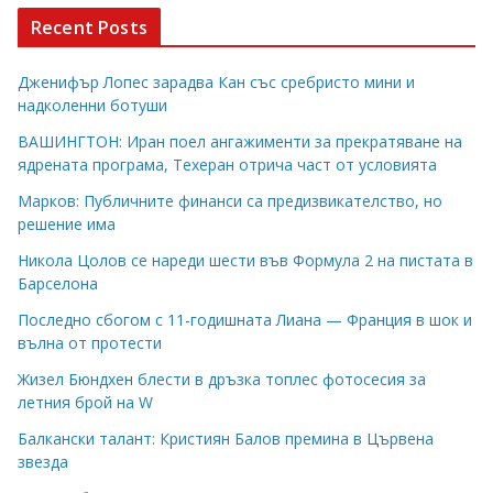
Recent Posts
Дженифър Лопес зарадва Кан със сребристо мини и
надколенни ботуши
ВАШИНГТОН: Иран поел ангажименти за прекратяване на
ядрената програма, Техеран отрича част от условията
Марков: Публичните финанси са предизвикателство, но
решение има
Никола Цолов се нареди шести във Формула 2 на пистата в
Барселона
Последно сбогом с 11-годишната Лиана — Франция в шок и
вълна от протести
Жизел Бюндхен блести в дръзка топлес фотосесия за
летния брой на W
Балкански талант: Кристиян Балов премина в Цървена
звезда