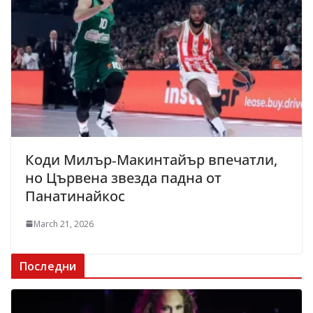
Коди Милър‑Макинтайър впечатли,
но Цървена звезда падна от
Панатинайкос
March 21, 2026
Последни