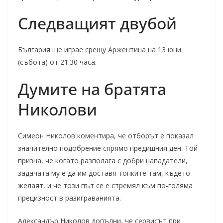
Следващият двубой
България ще играе срещу Аржентина на 13 юни
(събота) от 21:30 часа.
Думите на братята
Николови
Симеон Николов коментира, че отборът е показал
значително подобрение спрямо предишния ден. Той
призна, че когато разполага с добри нападатели,
задачата му е да им доставя топките там, където
желаят, и че този път се е стремял към по-голяма
прецизност в разиграванията.
Александър Николов допълни, че сервисът при