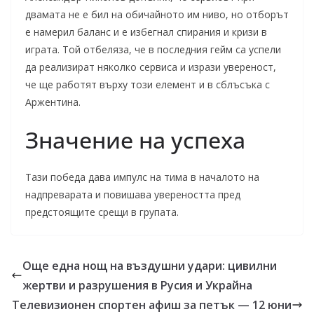
двамата не е бил на обичайното им ниво, но отборът
е намерил баланс и е избегнал спирания и кризи в
играта. Той отбеляза, че в последния гейм са успели
да реализират няколко сервиса и изрази увереност,
че ще работят върху този елемент и в сблъсъка с
Аржентина.
Значение на успеха
Тази победа дава импулс на тима в началото на
надпреварата и повишава увереността пред
предстоящите срещи в групата.
Още една нощ на въздушни удари: цивилни
жертви и разрушения в Русия и Украйна
Телевизионен спортен афиш за петък — 12 юни