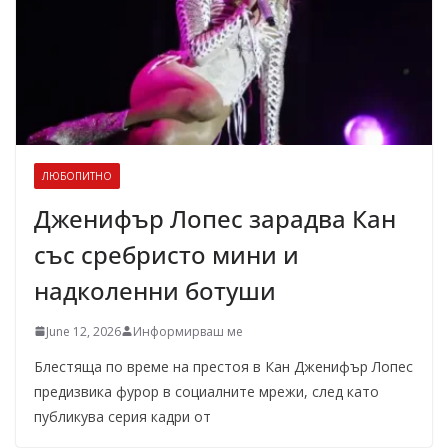
ЛЮБОПИТНО
Дженифър Лопес зарадва Кан
със сребристо мини и
надколенни ботуши
June 12, 2026
Информирваш ме
Блестяща по време на престоя в Кан Дженифър Лопес
предизвика фурор в социалните мрежи, след като
публикува серия кадри от