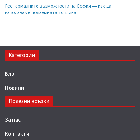
Геотермалните възможности на София — как да
използваме подземната топлина
Категории
Блог
Новини
Полезни връзки
За нас
Контакти