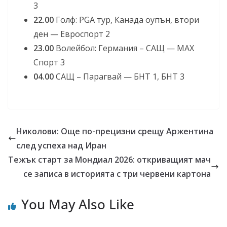
3
22.00
Голф: PGA тур, Канада оупън, втори
ден — Евроспорт 2
23.00
Волейбол: Германия – САЩ — МАХ
Спорт 3
04.00
САЩ – Парагвай — БНТ 1, БНТ 3
Николови: Още по-прецизни срещу Аржентина
след успеха над Иран
Тежък старт за Мондиал 2026: откриващият мач
се записа в историята с три червени картона
You May Also Like