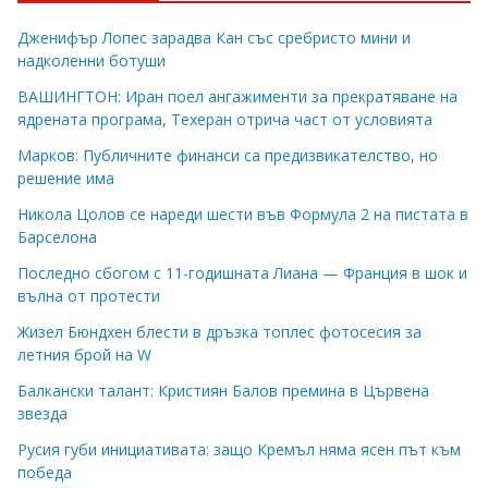
Дженифър Лопес зарадва Кан със сребристо мини и
надколенни ботуши
ВАШИНГТОН: Иран поел ангажименти за прекратяване на
ядрената програма, Техеран отрича част от условията
Марков: Публичните финанси са предизвикателство, но
решение има
Никола Цолов се нареди шести във Формула 2 на пистата в
Барселона
Последно сбогом с 11-годишната Лиана — Франция в шок и
вълна от протести
Жизел Бюндхен блести в дръзка топлес фотосесия за
летния брой на W
Балкански талант: Кристиян Балов премина в Цървена
звезда
Русия губи инициативата: защо Кремъл няма ясен път към
победа