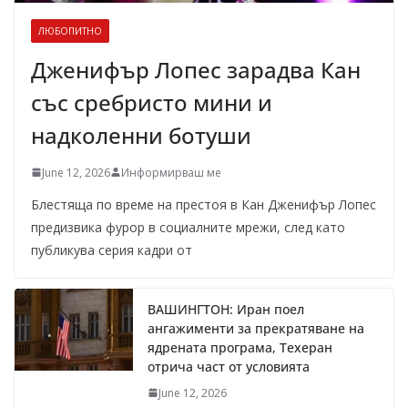
ЛЮБОПИТНО
Дженифър Лопес зарадва Кан
със сребристо мини и
надколенни ботуши
June 12, 2026
Информирваш ме
Блестяща по време на престоя в Кан Дженифър Лопес
предизвика фурор в социалните мрежи, след като
публикува серия кадри от
ВАШИНГТОН: Иран поел
ангажименти за прекратяване на
ядрената програма, Техеран
отрича част от условията
June 12, 2026