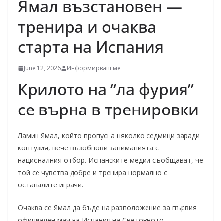
Ямал възстановен —
тренира и очаква
старта на Испания
June 12, 2026
Информирваш ме
Крилото на “ла фурия”
се върна в тренировки
Ламин Ямал, който пропусна няколко седмици заради
контузия, вече възобнови заниманията с
националния отбор. Испанските медии съобщават, че
той се чувства добре и тренира нормално с
останалите играчи.
Очаква се Ямал да бъде на разположение за първия
официален мач на Испания на Световното