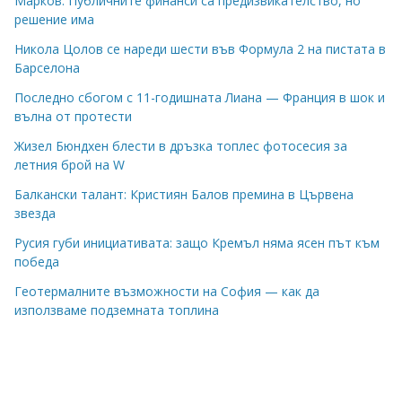
Марков: Публичните финанси са предизвикателство, но
решение има
Никола Цолов се нареди шести във Формула 2 на пистата в
Барселона
Последно сбогом с 11-годишната Лиана — Франция в шок и
вълна от протести
Жизел Бюндхен блести в дръзка топлес фотосесия за
летния брой на W
Балкански талант: Кристиян Балов премина в Цървена
звезда
Русия губи инициативата: защо Кремъл няма ясен път към
победа
Геотермалните възможности на София — как да
използваме подземната топлина