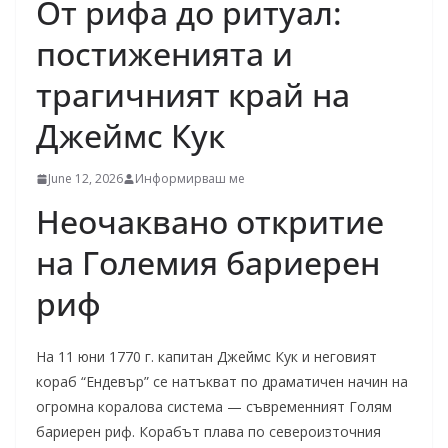
От рифа до ритуал:
постиженията и
трагичният край на
Джеймс Кук
June 12, 2026
Информирваш ме
Неочаквано откритие
на Големия бариерен
риф
На 11 юни 1770 г. капитан Джеймс Кук и неговият
кораб “Ендевър” се натъкват по драматичен начин на
огромна коралова система — съвременният Голям
бариерен риф. Корабът плава по североизточния