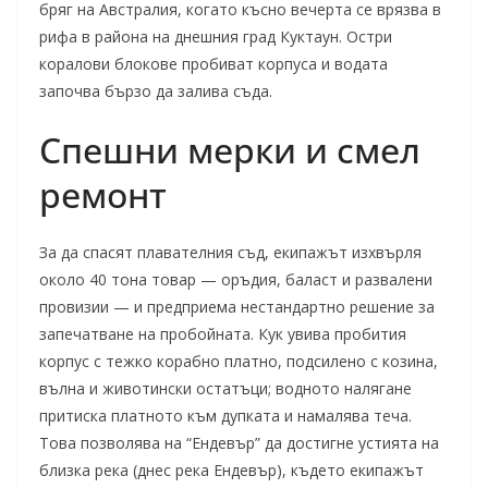
бряг на Австралия, когато късно вечерта се врязва в
рифа в района на днешния град Куктаун. Остри
коралови блокове пробиват корпуса и водата
започва бързо да залива съда.
Спешни мерки и смел
ремонт
За да спасят плавателния съд, екипажът изхвърля
около 40 тона товар — оръдия, баласт и развалени
провизии — и предприема нестандартно решение за
запечатване на пробойната. Кук увива пробития
корпус с тежко корабно платно, подсилено с козина,
вълна и животински остатъци; водното налягане
притиска платното към дупката и намалява теча.
Това позволява на “Ендевър” да достигне устията на
близка река (днес река Ендевър), където екипажът