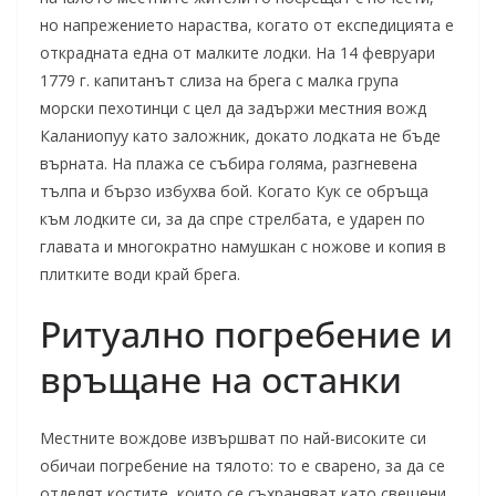
но напрежението нараства, когато от експедицията е
открадната една от малките лодки. На 14 февруари
1779 г. капитанът слиза на брега с малка група
морски пехотинци с цел да задържи местния вожд
Каланиопуу като заложник, докато лодката не бъде
върната. На плажа се събира голяма, разгневена
тълпа и бързо избухва бой. Когато Кук се обръща
към лодките си, за да спре стрелбата, е ударен по
главата и многократно намушкан с ножове и копия в
плитките води край брега.
Ритуално погребение и
връщане на останки
Местните вождове извършват по най-високите си
обичаи погребение на тялото: то е сварено, за да се
отделят костите, които се съхраняват като свещени