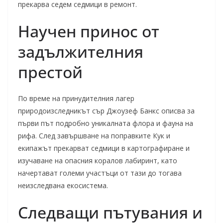
прекарва седем седмици в ремонт.
Научен принос от
задължителния
престой
По време на принудителния лагер
природоизследникът сър Джоузеф Банкс описва за
първи път подробно уникалната флора и фауна на
рифа. След завършване на поправките Кук и
екипажът прекарват седмици в картографиране и
изучаване на опасния коралов лабиринт, като
начертават големи участъци от тази до тогава
неизследвана екосистема.
Следващи пътувания и