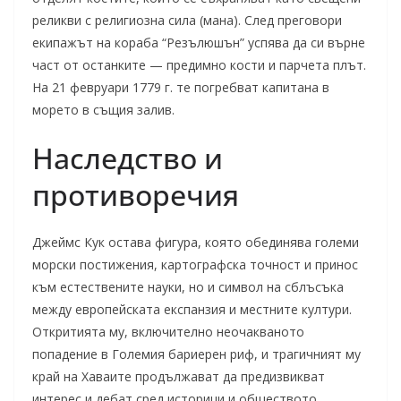
реликви с религиозна сила (мана). След преговори
екипажът на кораба “Резълюшън” успява да си върне
част от останките — предимно кости и парчета плът.
На 21 февруари 1779 г. те погребват капитана в
морето в същия залив.
Наследство и
противоречия
Джеймс Кук остава фигурa, която обединява големи
морски постижения, картографска точност и принос
към естествените науки, но и символ на сблъсъка
между европейската експанзия и местните култури.
Откритията му, включително неочакваното
попадение в Големия бариерен риф, и трагичният му
край на Хаваите продължават да предизвикват
интерес и дебат сред историци и обществото.