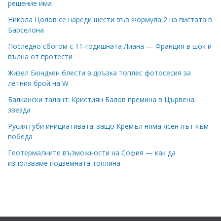
решение има
Никола Цолов се нареди шести във Формула 2 на пистата в
Барселона
Последно сбогом с 11-годишната Лиана — Франция в шок и
вълна от протести
Жизел Бюндхен блести в дръзка топлес фотосесия за
летния брой на W
Балкански талант: Кристиян Балов премина в Цървена
звезда
Русия губи инициативата: защо Кремъл няма ясен път към
победа
Геотермалните възможности на София — как да
използваме подземната топлина