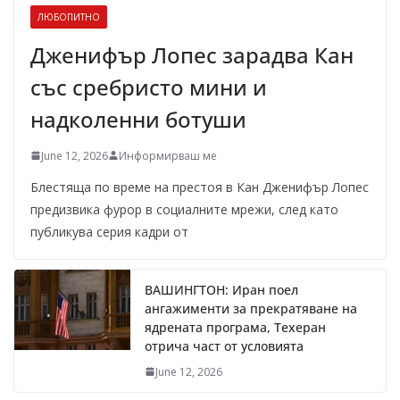
ЛЮБОПИТНО
Дженифър Лопес зарадва Кан
със сребристо мини и
надколенни ботуши
June 12, 2026
Информирваш ме
Блестяща по време на престоя в Кан Дженифър Лопес
предизвика фурор в социалните мрежи, след като
публикува серия кадри от
ВАШИНГТОН: Иран поел
ангажименти за прекратяване на
ядрената програма, Техеран
отрича част от условията
June 12, 2026