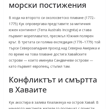
морски постижения
В хода на второто си околосветско плаване (1772–
1775) Кук опровергава представите за митичния
южен континент (Terra Australis Incognita) и става
първият мореплавател, пресякъл Южния полярен
кръг. В третата си голяма експедиция (1776–1779) той
търси Северозападния проход над Северна Америка и
по време на това плаване достига Хавайските
острови — които именува Сандвичеви острови —
като първият европеец, стъпил там.
Конфликтът и смъртта
в Хаваите
Кук акостира в залива Кеалакекуа на остров Хавай. В
началото местните жители го посрещат с почести,