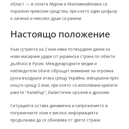
област — в селата Муром и Маломихайловка са
поразени превозни средства, при което един шофьор
е загинал и няколко души са ранени.
Настоящо положение
Към сутринта на 2 юни няма потвърдени данни за
нови масирани удари от украинска страна по обекти
дълбоко в Русия. Международните медии и
наблюдатели обаче обръщат внимание на огромна
руска въздушна атака срещу Украйна, извършена през
нощта срещу 2 юни, при която са използвани крилати
ракети "Калибър", балистични оръжия и дронове.
Ситуацията остава динамична и напрежението в
пограничните зони е високо; информацията
продължава да се обновява от двете страни.