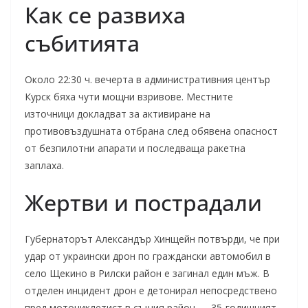
Как се развиха
събитията
Около 22:30 ч. вечерта в административния център
Курск бяха чути мощни взривове. Местните
източници докладват за активиране на
противовъздушната отбрана след обявена опасност
от безпилотни апарати и последваща ракетна
заплаха.
Жертви и пострадали
Губернаторът Александър Хинщейн потвърди, че при
удар от украински дрон по граждански автомобил в
село Щекино в Рилски район е загинал един мъж. В
отделен инцидент дрон е детонирал непосредствено
пред мотоциклетист в същия район — 35-годишният