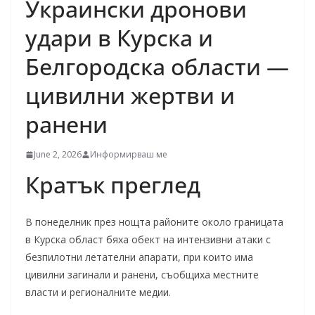
Украински дронови
удари в Курска и
Белгородска области —
цивилни жертви и
ранени
June 2, 2026
Информирваш ме
Кратък преглед
В понеделник през нощта районите около границата
в Курска област бяха обект на интензивни атаки с
безпилотни летателни апарати, при които има
цивилни загинали и ранени, съобщиха местните
власти и регионалните медии.