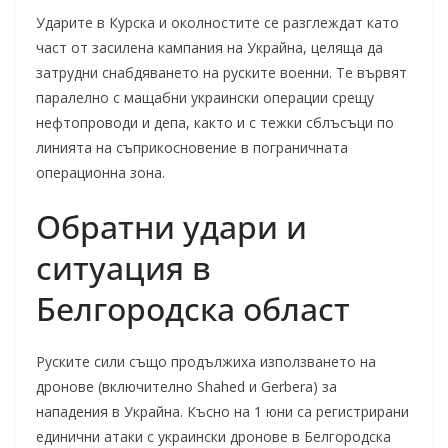
Ударите в Курска и околностите се разглеждат като
част от засилена кампания на Украйна, целяща да
затрудни снабдяването на руските военни. Те вървят
паралелно с мащабни украински операции срещу
нефтопроводи и депа, както и с тежки сблъсъци по
линията на съприкосновение в пограничната
операционна зона.
Обратни удари и
ситуация в
Белгородска област
Руските сили също продължиха използването на
дронове (включително Shahed и Gerbera) за
нападения в Украйна. Късно на 1 юни са регистрирани
единични атаки с украински дронове в Белгородска