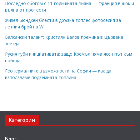
Последно сбогом с 11-годишната Лиана — Франция в шок и
вълна от протести
Жизел Бюндхен блести в дръзка топлес фотосесия за
летния брой на W
Балкански талант: Кристиян Балов премина в Цървена
звезда
Русия губи инициативата: защо Кремъл няма ясен път към
победа
Геотермалните възможности на София — как да
използваме подземната топлина
Категории
Блог