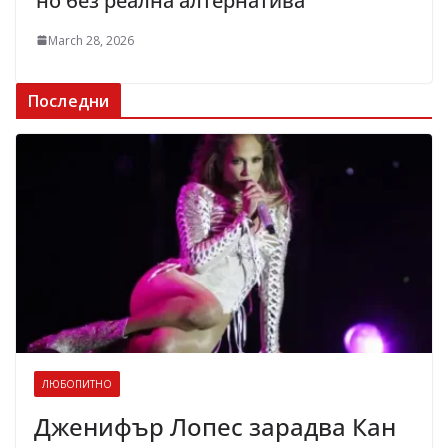
но без реална алтернатива
March 28, 2026
Последни
ЛЮБОПИТНО
Дженифър Лопес зарадва Кан