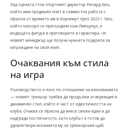
Зад сцената стои спортният директор Ричард Хюз,
който има предишен опит в съвместна работа с
Ираола от времето им в Борнемут през 2023 г. Хюз,
който наскоро се присъедини към Ливърпул, е
водещата фигура в преговорите и гарантира, че
новият мениджър ще получи нужната подкрепа за
изграждане на свой екип.
Очаквания към стила
на игра
Ръководството е ясно по отношение на изискванията
— новият треньор трябва да продължи атакуващия и
динамичен стил, който е част от идентичността на
клуба. Очаква се Ираола да внесе свежи идеи и да
надгради постигнатото, като клубът е готов да
удовлетвори исканията му за треньорския щаб.