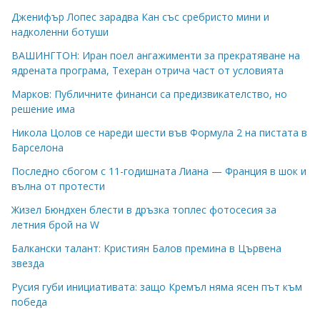
Дженифър Лопес зарадва Кан със сребристо мини и
надколенни ботуши
ВАШИНГТОН: Иран поел ангажименти за прекратяване на
ядрената програма, Техеран отрича част от условията
Марков: Публичните финанси са предизвикателство, но
решение има
Никола Цолов се нареди шести във Формула 2 на пистата в
Барселона
Последно сбогом с 11-годишната Лиана — Франция в шок и
вълна от протести
Жизел Бюндхен блести в дръзка топлес фотосесия за
летния брой на W
Балкански талант: Кристиян Балов премина в Цървена
звезда
Русия губи инициативата: защо Кремъл няма ясен път към
победа