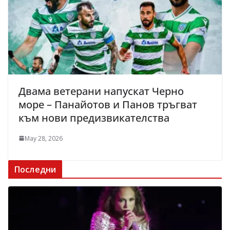
Двама ветерани напускат Черно
море – Панайотов и Панов тръгват
към нови предизвикателства
May 28, 2026
Последни