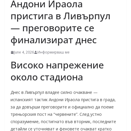
Андони Ираола
пристига в Ливърпул
— преговорите се
финализират днес
June 4, 2026
Информирваш ме
Високо напрежение
около стадиона
Днес в Ливърпул владeе силно очакване —
испанският тактик Андони Ираола пристига в града,
за да довърши преговорите и официално да поеме
треньорския пост на “червените”. След устно
споразумение, постигнато във вторник, последните
детайли се уточняват и феновете очакват кратко