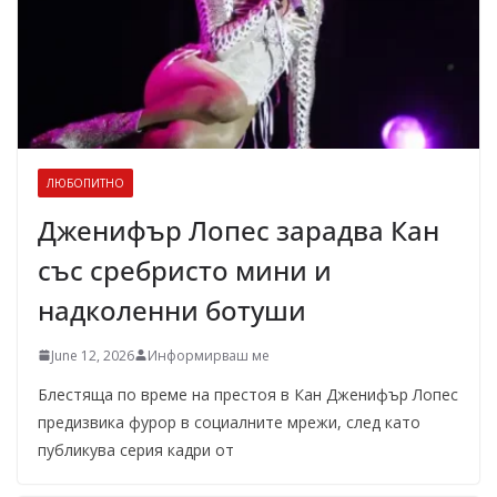
ЛЮБОПИТНО
Дженифър Лопес зарадва Кан
със сребристо мини и
надколенни ботуши
June 12, 2026
Информирваш ме
Блестяща по време на престоя в Кан Дженифър Лопес
предизвика фурор в социалните мрежи, след като
публикува серия кадри от