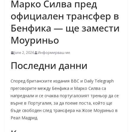
Марко Силва пред
официален трансфер в
Бенфика — ще замести
Моуриньо
June 2, 2026
Информирваш ме
Последни данни
Според британските издания BBC и Daily Telegraph
преговорите между Бенфика и Марко Силва са
напреднали и се очаква португалският треньор да се
върне в Португалия, за да поеме поста, който ще
бъде свободен след трансфера на Жозе Моуриньо в
Реал Мадрид.