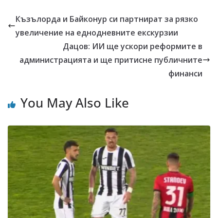
Къзълорда и Байконур си партнират за рязко
увеличение на еднодневните екскурзии
Дацов: ИИ ще ускори реформите в
администрацията и ще притисне публичните
финанси
You May Also Like