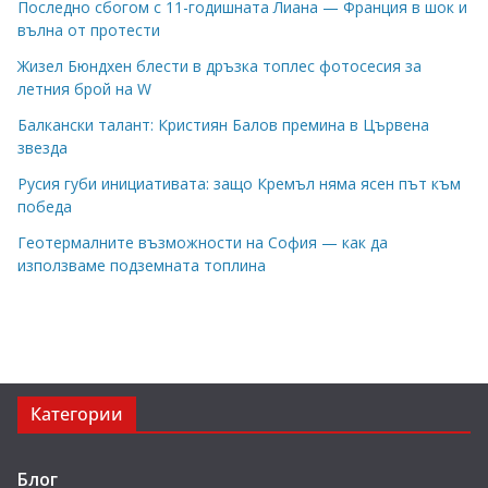
Последно сбогом с 11-годишната Лиана — Франция в шок и
вълна от протести
Жизел Бюндхен блести в дръзка топлес фотосесия за
летния брой на W
Балкански талант: Кристиян Балов премина в Цървена
звезда
Русия губи инициативата: защо Кремъл няма ясен път към
победа
Геотермалните възможности на София — как да
използваме подземната топлина
Категории
Блог