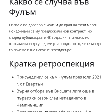
Какво се случва във
Фулъм
Силва е по договор с Фулъм до края на този месец.
Лондончани са му предложили нов контракт, но
според публикациите 48-годишният специалист
възнамерява да уведоми ръководството, че няма да
го приеме и ще напусне “котиджърс”.
Кратка ретроспекция
Присъединил се към Фулъм през юли 2021
г. от Евертън.
Върна отбора във Висшата лига още в
първия си сезон след изпадането в
Чемпиъншип.