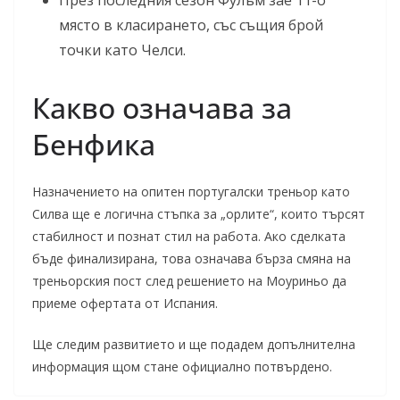
През последния сезон Фулъм зае 11-о
място в класирането, със същия брой
точки като Челси.
Какво означава за
Бенфика
Назначението на опитен португалски треньор като
Силва ще е логична стъпка за „орлите“, които търсят
стабилност и познат стил на работа. Ако сделката
бъде финализирана, това означава бърза смяна на
треньорския пост след решението на Моуриньо да
приеме офертата от Испания.
Ще следим развитието и ще подадем допълнителна
информация щом стане официално потвърдено.