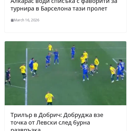
Алкарас води списъка с фаворити за
турнира в Барселона тази пролет
March 16, 2026
Трилър в Добрич: Добруджа взе
точка от Левски след бурна
развръзка