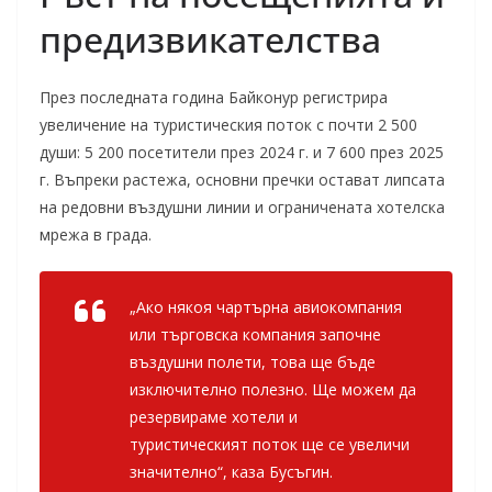
предизвикателства
През последната година Байконур регистрира
увеличение на туристическия поток с почти 2 500
души: 5 200 посетители през 2024 г. и 7 600 през 2025
г. Въпреки растежа, основни пречки остават липсата
на редовни въздушни линии и ограничената хотелска
мрежа в града.
„Ако някоя чартърна авиокомпания
или търговска компания започне
въздушни полети, това ще бъде
изключително полезно. Ще можем да
резервираме хотели и
туристическият поток ще се увеличи
значително“, каза Бусъгин.