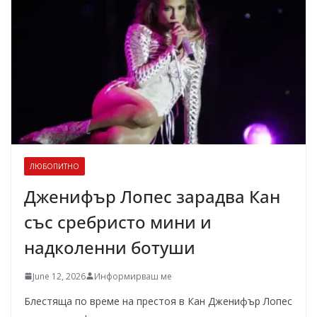
ЛЮБОПИТНО
Дженифър Лопес зарадва Кан
със сребристо мини и
надколенни ботуши
June 12, 2026
Информирваш ме
Блестяща по време на престоя в Кан Дженифър Лопес