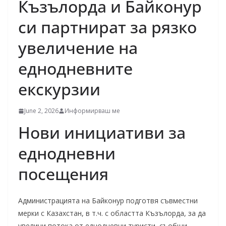
Къзълорда и Байконур
си партнират за рязко
увеличение на
еднодневните
екскурзии
June 2, 2026
Информирваш ме
Нови инициативи за
еднодневни
посещения
Администрацията на Байконур подготвя съвместни
мерки с Казахстан, в т.ч. с областта Къзълорда, за да
увеличи потока от еднодневни туристи, съобщи