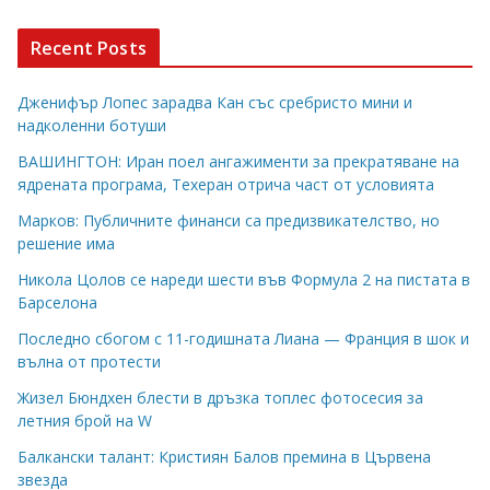
Recent Posts
Дженифър Лопес зарадва Кан със сребристо мини и
надколенни ботуши
ВАШИНГТОН: Иран поел ангажименти за прекратяване на
ядрената програма, Техеран отрича част от условията
Марков: Публичните финанси са предизвикателство, но
решение има
Никола Цолов се нареди шести във Формула 2 на пистата в
Барселона
Последно сбогом с 11-годишната Лиана — Франция в шок и
вълна от протести
Жизел Бюндхен блести в дръзка топлес фотосесия за
летния брой на W
Балкански талант: Кристиян Балов премина в Цървена
звезда