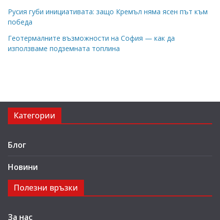
Русия губи инициативата: защо Кремъл няма ясен път към
победа
Геотермалните възможности на София — как да
използваме подземната топлина
Категории
Блог
Новини
Полезни връзки
За нас