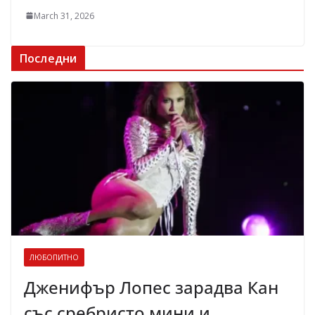
March 31, 2026
Последни
ЛЮБОПИТНО
Дженифър Лопес зарадва Кан
със сребристо мини и