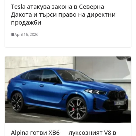
Tesla атакува закона в Северна
Дакота и търси право на директни
продажби
April 16, 2026
Alpina готви XB6 — луксозният V8 в