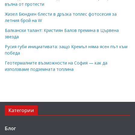
вълна от протести
Жизел Бюндхен блести в дръзка топлес фотосесия за
летния брой на W
Балкански талант: Кристиян Балов премина в Цървена
звезда
Русия губи инициативата: защо Кремъл няма ясен път към
победа
Геотермалните възможности на София — как да
използваме подземната топлина
Категории
Блог