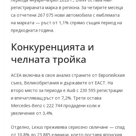
регистрираната марка в региона. За четирите месеца
са отчетени 267 075 нови автомобила с емблемата
на марката — ръст от 1,1% спрямо същия период на
предходната година.
Конкуренцията и
челната тройка
ACEA включва в своя анализ страните от Европейския
съюз, Великобритания и държавите от ЕАСТ. На
второ място за периода е Audi с 230 595 регистрации
и впечатляващ ръст от 7,2%. Трети остава
Mercedes‑Benz с 222 744 продадени коли и
увеличение от 3,4%.
Отделно, Lexus преживява сериозно свличане — спад
от 10,8% до 23 885 единици, което поставя японския