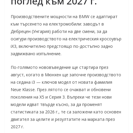
поглед към 2027 г.
Производствените мощности на BMW се адаптират
към търсенето на електромобили: заводът в
Дебрецен (Унгария) работи на две смени, за да
осигури производството на електрическия кросоувър
iX3, включително предстоящо по-достъпно задно
задвижвано изпълнение.
По-голямото нововъведение ще стартира през
август, когато в Мюнхен ще започне производството
на седана i3 — ключов модел от новата фамилия
Neue Klasse. През лятото се очакват и обновени
поколения на X5 и Серия 3. Въпреки че тези нови
модели идват твърде късно, за да променят
статистиката за 2026 г., те са заложени като основен
двигател за целите и резултатите на марката през
2027 г.