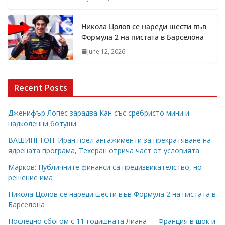
Никола Цолов се нареди шести във
Формула 2 на пистата в Барселона
June 12, 2026
Recent Posts
Дженифър Лопес зарадва Кан със сребристо мини и
надколенни ботуши
ВАШИНГТОН: Иран поел ангажименти за прекратяване на
ядрената програма, Техеран отрича част от условията
Марков: Публичните финанси са предизвикателство, но
решение има
Никола Цолов се нареди шести във Формула 2 на пистата в
Барселона
Последно сбогом с 11-годишната Лиана — Франция в шок и