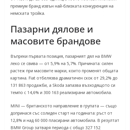
премиум бранд извън най-близката конкуренция на
немската тройка.
Пазарни дялове и
масовите брандове
Въпреки първата позиция, пазарният дял на BMW
леко се свива — от 5,9% на 5,7%. Причината: силен
растеж при масовите марки, които променят общата
картина. Fiat отбелязва драматичен скок от 29,2% до
131 863 продажби, а Skoda запазва възходящото си
темпо с 14,6% и 300 163 реализирани автомобила.
MINI — британското направление в групата — също
допринася със солиден старт на годината: ръст от
12,8% и над 60 000 пласирани автомобила. В резултат
BMW Group затваря периода с общо 327 152