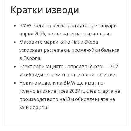
Кратки изводи
BMW води по регистрациите през януари–
април 2026, но със затегнат пazarен дял.
Масовите марки като Fiat и Skoda
ускоряват растежа си, променяйки баланса
в Европа.
Електрификацията напредва бързо — BEV
и хибридите заемат значителни позиции.
Новите модели на BMW ще имат по-
голямо влияние през 2027 г., след старта на
производството на i3 и обновленията на
X5 и Серия 3.