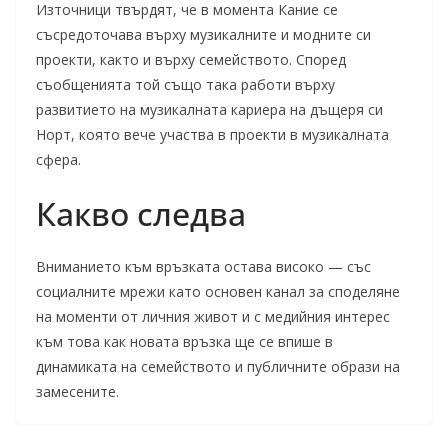
Източници твърдят, че в момента Кание се
съсредоточава върху музикалните и модните си
проекти, както и върху семейството. Според
съобщенията той също така работи върху
развитието на музикалната кариера на дъщеря си
Норт, която вече участва в проекти в музикалната
сфера.
Какво следва
Вниманието към връзката остава високо — със
социалните мрежи като основен канал за споделяне
на моменти от личния живот и с медийния интерес
към това как новата връзка ще се впише в
динамиката на семейството и публичните образи на
замесените.