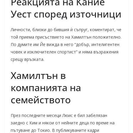
Реакцията на Кание
Уест според източници
Личности, близки до бившия ѝ съпруг, коментират, че
той приема присъствието на Хамилтън положително.
По думите им Йе вижда в него “добър, интелигентен
човек и изключителен спортист” и няма възражения
срещу връзката.
Хамилтън в
компанията на
семейството
През последните месеци Люис е бил забелязан
заедно с Ким и някои от нейните деца по време на
пътуване до Токио. В публикуваните кадри