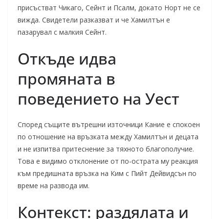
присъстват Чикаго, Сейнт и Псалм, докато Норт не се
вижда. Свидетели разказват и че Хамилтън е
пазарувал с малкия Сейнт.
Откъде идва
промяната в
поведението на Уест
Според същите вътрешни източници Кание е спокоен
по отношение на връзката между Хамилтън и децата
и не изпитва притеснение за тяхното благополучие.
Това е видимо отклонение от по-острата му реакция
към предишната връзка на Ким с Пийт Дейвидсън по
време на развода им.
Контекст: раздялата и