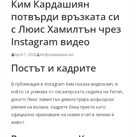
Ким Кардашиян
потвърди връзката си
с Люис Хамилтън чрез
Instagram видео
April 7, 2026
Информирваш ме
Постът и кадрите
В публикация в Instagram Ким показа видеоклип, в
който се усмихва от пасажерската седалка на Ferrari,
докато Люис Хамилтън демонстрира шофьорски
умения на волана. Кадрите бяха приети като
официално признаване на новия етап в личния ѝ
живот.