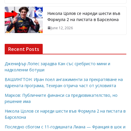
Никола Цолов се нареди шести във
Формула 2 на пистата в Барселона
June 12, 2026
Recent Posts
Дженифър Лопес зарадва Кан със сребристо мини и
надколенни ботуши
ВАШИНГТОН: Иран поел ангажименти за прекратяване на
ядрената програма, Техеран отрича част от условията
Марков: Публичните финанси са предизвикателство, но
решение има
Никола Цолов се нареди шести във Формула 2 на пистата в
Барселона
Последно сбогом с 11-годишната Лиана — Франция в шок и