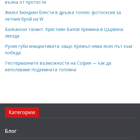
вълна от протести
Жизел Бюндхен блести в дръзка топлес фотосесия за
летния брой на W
Балкански талант: Кристиян Балов премина в Цървена
звезда
Русия губи инициативата: защо Кремъл няма ясен път към
победа
Геотермалните възможности на София — как да
използваме подземната топлина
Категории
Блог