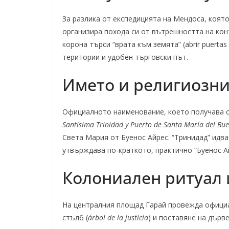
За разлика от експедицията на Мендоса, която
организира похода си от вътрешността на кон
корона търси “врата към земята” (abrir puertas
територии и удобен търговски път.
Името и религиозн
Официалното наименование, което получава с
Santísima Trinidad y Puerto de Santa María del Bue
Света Мария от Буенос Айрес. “Тринидад” идва
утвърждава по-краткото, практично “Буенос Ай
Колониален ритуал 
На централния площад Гарай провежда официа
стълб (
árbol de la justicia
) и поставяне на дърв