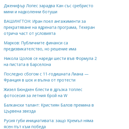
Дженифър Лопес зарадва Кан със сребристо
мини и надколенни ботуши
ВАШИНГТОН: Иран поел ангажименти за
прекратяване на ядрената програма, Техеран
отрича част от условията
Марков: Публичните финанси са
предизвикателство, но решение има
Никола Цолов се нареди шести във Формула 2
на пистата в Барселона
Последно сбогом с 11-годишната Лиана —
Франция в шок и вълна от протести
Жизел Бюндхен блести в дръзка топлес
фотосесия за летния брой на W
Балкански талант: Кристиян Балов премина в
Цървена звезда
Русия губи инициативата: защо Кремъл няма
ясен път към победа