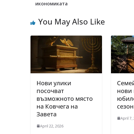
икономиката
You May Also Like
Нови улики
Семе
посочват
нови 
възможното място
юбил
на Ковчега на
сезон
Завета
April 7,
April 22, 2026