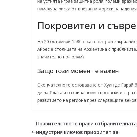
на устията играе защитна роля: големи вражес
намалява риска от внезапни морски нападения
Покровител и съвр
На 20 октомври 1580 г. като патрон-закрилник
Айрес е столицата на Аржентина с приблизите
значително по-голям).
Защо този момент е важен
Окончателното основаване от Хуан де Гарай 
де ла Плата и открива нови търговски и стра
развитието на региона през следващите веков
Правителството прави отбранителната
индустрия ключов приоритет за