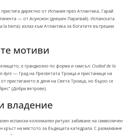
 пристига директно от Испания през Атлантика, Гарай
тинента — от Асунсион (днешен Парагвай). Испанската
 a la tierra): излаз към Атлантика за богатите вътрешни
ите мотиви
елището, е грандиозно по форма и смисъл:
Ciudad de la
n Ayre
— Град на Пресветата Троица и пристанище на
 от пристигането в деня на Света Троица, но бързо се
рес” (Добри ветрове).
и владение
лен испански колониален ритуал: забиване на символичен
ен кръст на мястото за бъдещата катедрала. С размахване