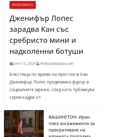
ЛЮБОПИТНО
Дженифър Лопес
зарадва Кан със
сребристо мини и
надколенни ботуши
June 12, 2026
Информирваш ме
Блестяща по време на престоя в Кан
Дженифър Лопес предизвика фурор в
социалните мрежи, след като публикува
серия кадри от
ВАШИНГТОН: Иран
поел ангажименти за
прекратяване на
ядрената програма,