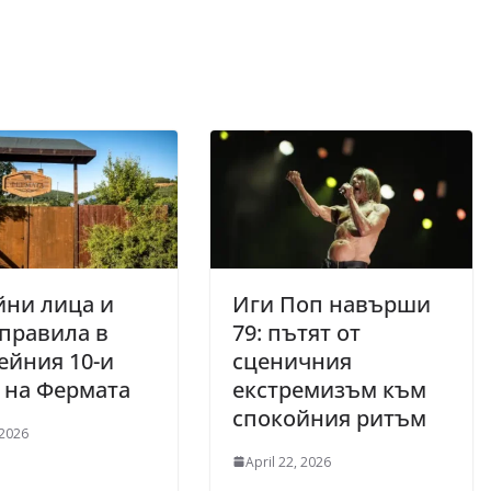
йни лица и
Иги Поп навърши
правила в
79: пътят от
ейния 10-и
сценичния
 на Фермата
екстремизъм към
спокойния ритъм
 2026
April 22, 2026