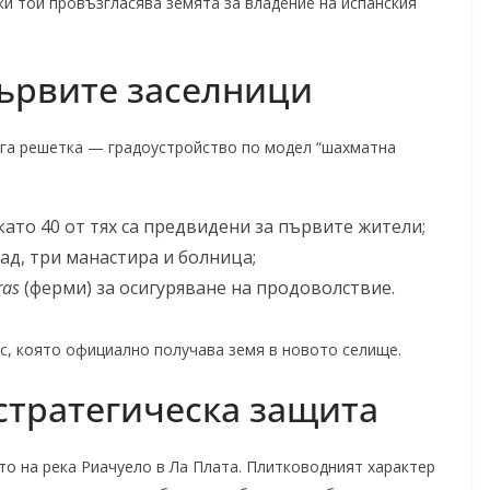
ки той провъзгласява земята за владение на испанския
първите заселници
рога решетка — градоустройство по модел “шахматна
ато 40 от тях са предвидени за първите жители;
ад, три манастира и болница;
ras
(ферми) за осигуряване на продоволствие.
с, която официално получава земя в новото селище.
 стратегическа защита
то на река Риачуело в Ла Плата. Плитководният характер