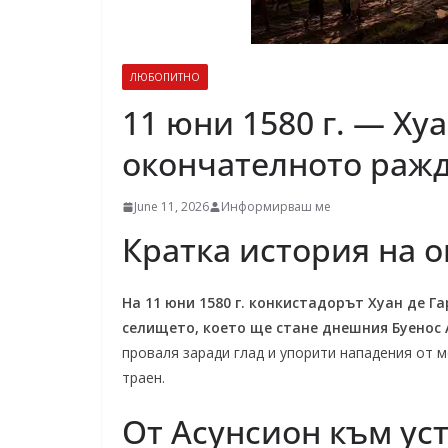
ЛЮБОПИТНО
11 юни 1580 г. — Хуа
окончателното ражд
June 11, 2026
Информирваш ме
Кратка история на 
На 11 юни 1580 г. конкистадорът Хуан де 
селището, което ще стане днешния Буенос 
проваля заради глад и упорити нападения от 
траен.
От Асунсион към уст