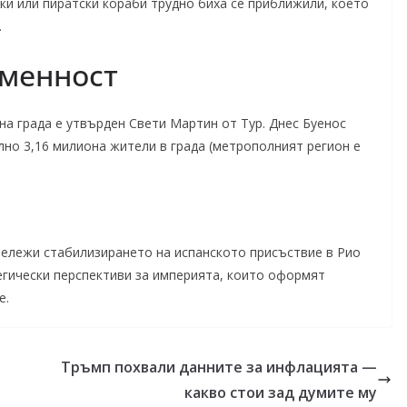
ки или пиратски кораби трудно биха се приближили, което
.
еменност
 на града е утвърден Свети Мартин от Тур. Днес Буенос
лно 3,16 милиона жители в града (метрополният регион е
бележи стабилизирането на испанското присъствие в Рио
тегически перспективи за империята, които оформят
е.
Тръмп похвали данните за инфлацията —
какво стои зад думите му