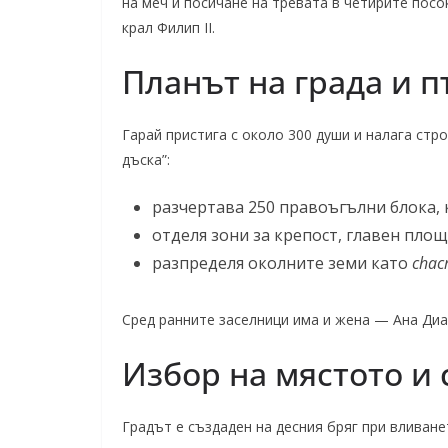
на меч и посичане на тревата в четирите посо
крал Филип II.
Планът на града и 
Гарай пристига с около 300 души и налага ст
дъска”:
разчертава 250 правоъгълни блока, к
отделя зони за крепост, главен площ
разпределя околните земи като
chac
Сред ранните заселници има и жена — Ана Диа
Избор на мястото и
Градът е създаден на десния бряг при вливане