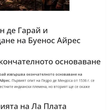
н де Гарай и
ане на Буенос Айрес
окончателното основаване
Гарай извършва окончателното основаване на
Айрес.
Първият опит на Педро де Мендоса от 1536 г. се
местните индиански племена, но вторият ще се окаже
ията на Ла Плата