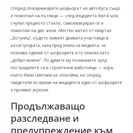
Според пожарникарите шофьорът на автобуса също
е помогнал на пътници — след инцидента бил в шок,
счупил предното стъкло, самоевакуирал се и
помогнал на две жени. Местен жител от квартал
„Ботунец“, където живеят двамата участници в
катастрофата, каза пред екипа на медията, че
познава единия от шофьорите и го описва като
„добро момче“. По думите му починалите сред
пострадалите са и строителни работници — хора,
които били смятани за спокойни, но според
свидетели по време на инцидента един от шофьорите
е проявил агресия.
Продължаващо
разследване и
предупреждение към