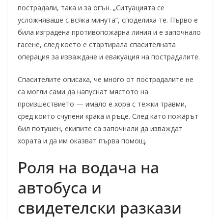
пострадали, така и за огън. „Ситуацията се
усложняваше с всяка минута“, споделиха те. Първо е
била изграденa противопожарна линия и е започнало
гасене, след което е стартирала спасителната
операция за изваждане и евакуация на пострадалите.
Спасителите описаха, че много от пострадалите не
са могли сами да напуснат мястото на
произшествието — имало е хора с тежки травми,
сред които счупени крака и ръце. След като пожарът
бил потушен, екипите са започнали да изваждат
хората и да им оказват първа помощ.
Роля на водача на
автобуса и
свидетелски разкази