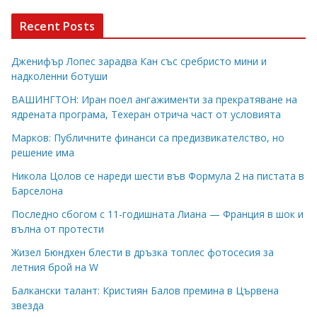
Recent Posts
Дженифър Лопес зарадва Кан със сребристо мини и
надколенни ботуши
ВАШИНГТОН: Иран поел ангажименти за прекратяване на
ядрената програма, Техеран отрича част от условията
Марков: Публичните финанси са предизвикателство, но
решение има
Никола Цолов се нареди шести във Формула 2 на пистата в
Барселона
Последно сбогом с 11-годишната Лиана — Франция в шок и
вълна от протести
Жизел Бюндхен блести в дръзка топлес фотосесия за
летния брой на W
Балкански талант: Кристиян Балов премина в Цървена
звезда