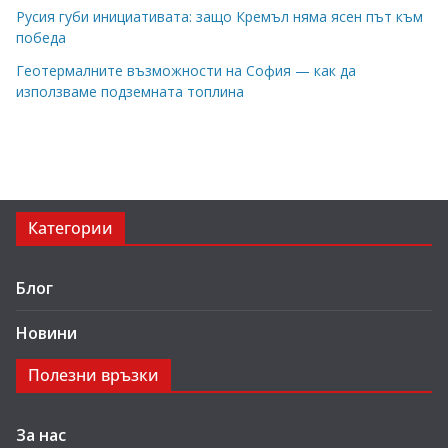
Русия губи инициативата: защо Кремъл няма ясен път към
победа
Геотермалните възможности на София — как да
използваме подземната топлина
Категории
Блог
Новини
Полезни връзки
За нас