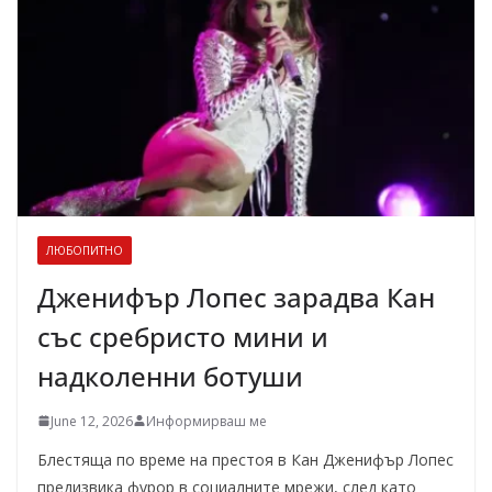
ЛЮБОПИТНО
Дженифър Лопес зарадва Кан
със сребристо мини и
надколенни ботуши
June 12, 2026
Информирваш ме
Блестяща по време на престоя в Кан Дженифър Лопес
предизвика фурор в социалните мрежи, след като