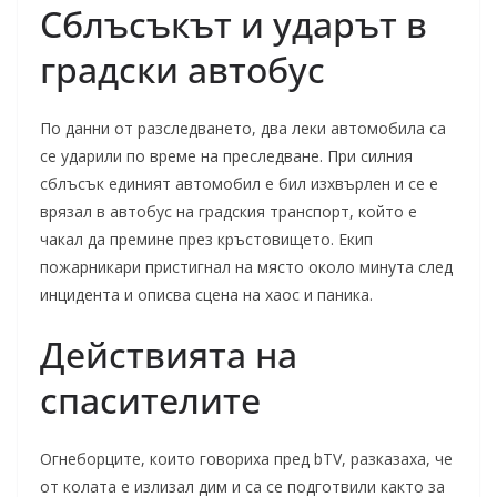
Сблъсъкът и ударът в
градски автобус
По данни от разследването, два леки автомобила са
се ударили по време на преследване. При силния
сблъсък единият автомобил е бил изхвърлен и се е
врязал в автобус на градския транспорт, който е
чакал да премине през кръстовището. Екип
пожарникари пристигнал на място около минута след
инцидента и описва сцена на хаос и паника.
Действията на
спасителите
Огнеборците, които говориха пред bTV, разказаха, че
от колата е излизал дим и са се подготвили както за