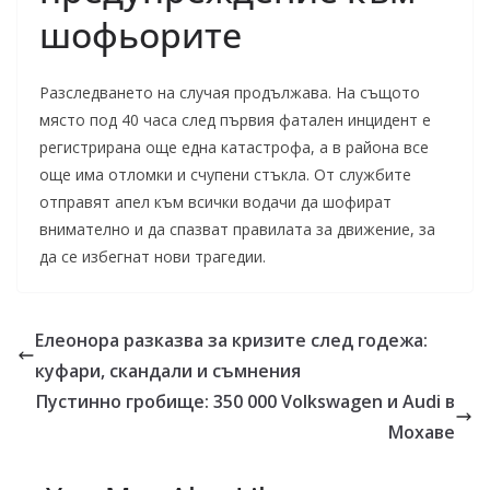
шофьорите
Разследването на случая продължава. На същото
място под 40 часа след първия фатален инцидент е
регистрирана още една катастрофа, а в района все
още има отломки и счупени стъкла. От службите
отправят апел към всички водачи да шофират
внимателно и да спазват правилата за движение, за
да се избегнат нови трагедии.
Елеонора разказва за кризите след годежа:
куфари, скандали и съмнения
Пустинно гробище: 350 000 Volkswagen и Audi в
Мохаве