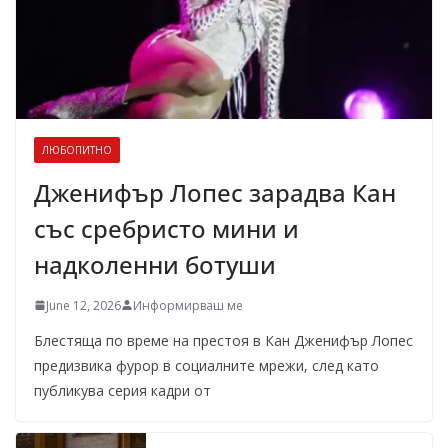
ЛЮБОПИТНО
Дженифър Лопес зарадва Кан
със сребристо мини и
надколенни ботуши
June 12, 2026
Информирваш ме
Блестяща по време на престоя в Кан Дженифър Лопес
предизвика фурор в социалните мрежи, след като
публикува серия кадри от