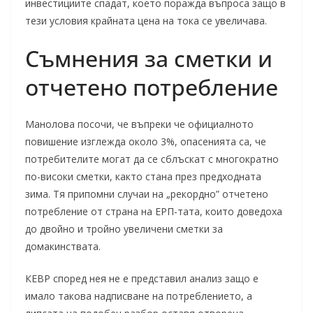
инвестициите спадат, което поражда въпроса защо в
тези условия крайната цена на тока се увеличава.
Съмнения за сметки и
отчетено потребление
Манолова посочи, че въпреки че официалното
повишение изглежда около 3%, опасенията са, че
потребителите могат да се сблъскат с многократно
по-високи сметки, както стана през предходната
зима. Тя припомни случаи на „рекордно” отчетено
потребление от страна на ЕРП-тата, които доведоха
до двойно и тройно увеличени сметки за
домакинствата.
КЕВР според нея не е представил анализ защо е
имало такова надписване на потреблението, а