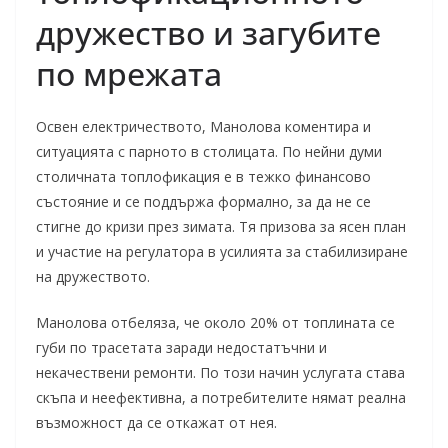
дружество и загубите
по мрежата
Освен електричеството, Манолова коментира и
ситуацията с парното в столицата. По нейни думи
столичната топлофикация е в тежко финансово
състояние и се поддържа формално, за да не се
стигне до кризи през зимата. Тя призова за ясен план
и участие на регулатора в усилията за стабилизиране
на дружеството.
Манолова отбеляза, че около 20% от топлината се
губи по трасетата заради недостатъчни и
некачествени ремонти. По този начин услугата става
скъпа и неефективна, а потребителите нямат реална
възможност да се откажат от нея.