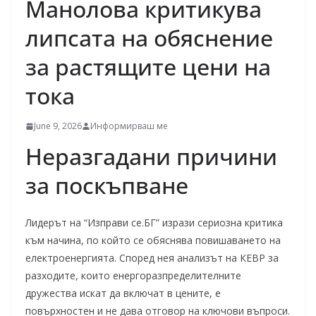
Манолова критикува
липсата на обяснение
за растящите цени на
тока
June 9, 2026
Информирваш ме
Неразгадани причини
за поскъпване
Лидерът на “Изправи се.БГ” изрази сериозна критика
към начина, по който се обяснява повишаването на
електроенергията. Според нея анализът на КЕВР за
разходите, които енергоразпределителните
дружества искат да включат в цените, е
повърхностен и не дава отговор на ключови въпроси.