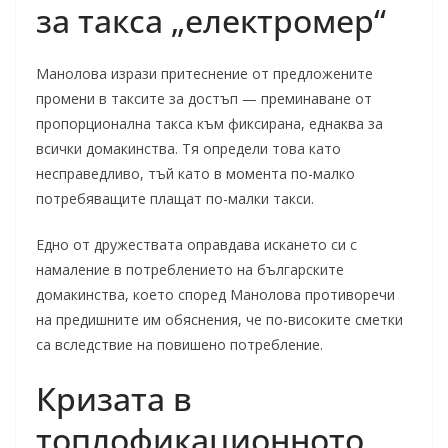
за такса „електромер“
Манолова изрази притеснение от предложените
промени в таксите за достъп — преминаване от
пропорционална такса към фиксирана, еднаква за
всички домакинства. Тя определи това като
несправедливо, тъй като в момента по-малко
потребяващите плащат по-малки такси.
Едно от дружествата оправдава искането си с
намаление в потреблението на българските
домакинства, което според Манолова противоречи
на предишните им обяснения, че по-високите сметки
са вследствие на повишено потребление.
Кризата в
топлофикационното