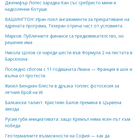
Дженифър Лопес зарадва Кан със сребристо мини и
надколенни ботуши
ВАШИНГТОН: Иран поел ангажименти за прекратяване на
ядрената програма, Техеран отрича част от условията
Марков: Публичните финанси са предизвикателство, но
решение има
Никола Цолов се нареди шести във Формула 2 на пистата в
Барселона
Последно сбогом с 11-годишната Лиана — Франция в шок и
вълна от протести
Жизел Бюндхен блести в дръзка топлес фотосесия за
летния брой на W
Балкански талант: Кристиян Балов премина в Цървена
звезда
Русия губи инициативата: защо Кремъл няма ясен път към
победа
Геотермалните възможности на София — как да