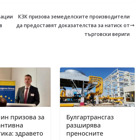
рации
КЗК призова земеделските производители
в
да предоставят доказателства за натиск от
търговски вериги
ин призова за
Булгартрансгаз
антивна
разширява
ика: здравето
преносните