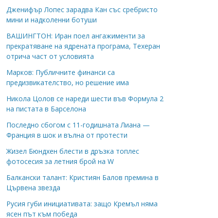
Дженифър Лопес зарадва Кан със сребристо
мини и надколенни ботуши
ВАШИНГТОН: Иран поел ангажименти за
прекратяване на ядрената програма, Техеран
отрича част от условията
Марков: Публичните финанси са
предизвикателство, но решение има
Никола Цолов се нареди шести във Формула 2
на пистата в Барселона
Последно сбогом с 11-годишната Лиана —
Франция в шок и вълна от протести
Жизел Бюндхен блести в дръзка топлес
фотосесия за летния брой на W
Балкански талант: Кристиян Балов премина в
Цървена звезда
Русия губи инициативата: защо Кремъл няма
ясен път към победа