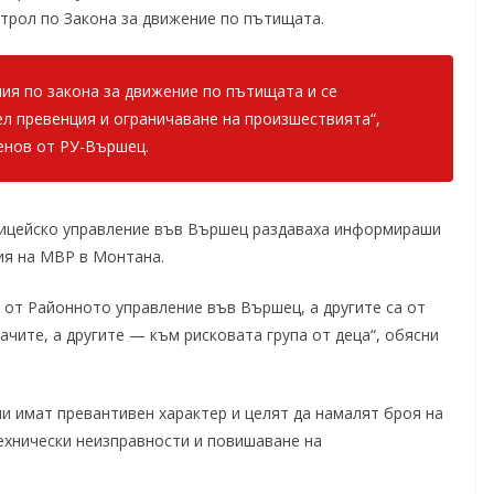
нтрол по Закона за движение по пътищата.
ния по закона за движение по пътищата и се
л превенция и ограничаване на произшествията“,
енов от РУ-Вършец.
лицейско управление във Вършец раздаваха информираши
ия на МВР в Монтана.
 от Районното управление във Вършец, а другите са от
чите, а другите — към рисковата група от деца“, обясни
и имат превантивен характер и целят да намалят броя на
ехнически неизправности и повишаване на