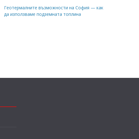
Геотермалните възможности на София — как
да използваме подземната топлина