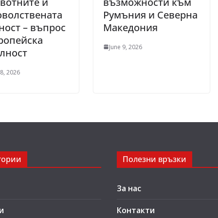
вотните и
възможности към
оволствената
Румъния и Северна
ност – въпрос
Македония
ропейска
June 9, 2026
лност
8, 2026
гории
Полезни връзки
За нас
и
Контакти