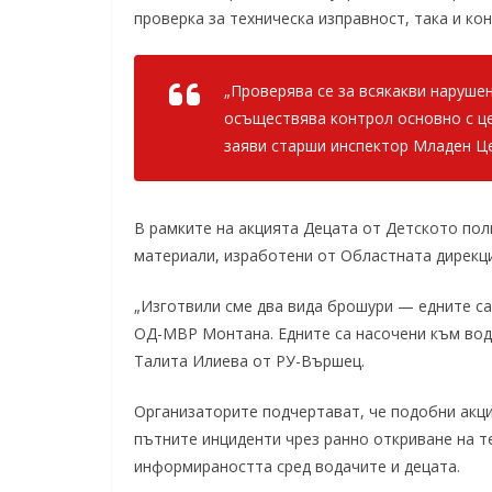
проверка за техническа изправност, така и ко
„Проверява се за всякакви наруше
осъществява контрол основно с це
заяви старши инспектор Младен Ц
В рамките на акцията Децата от Детското по
материали, изработени от Областната дирекц
„Изготвили сме два вида брошури — едните са
ОД-МВР Монтана. Едните са насочени към вода
Талита Илиева от РУ-Вършец.
Организаторите подчертават, че подобни акци
пътните инциденти чрез ранно откриване на т
информираността сред водачите и децата.