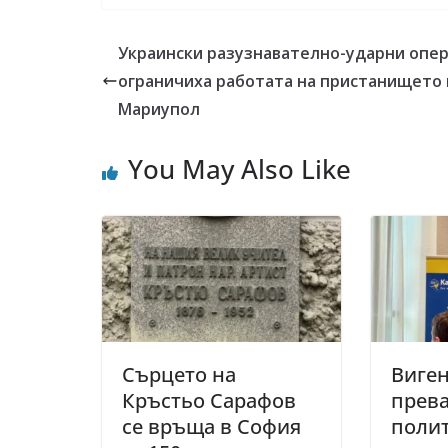
Украински разузнавателно-ударни опе
ограничиха работата на пристанището 
Мариупол
You May Also Like
Сърцето на
Виген
Кръстьо Сарафов
прев
се връща в София
полит