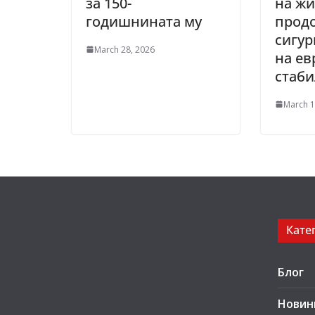
за 150-
на жи
годишнината му
прод
сигур
March 28, 2026
на ев
стаби
March 1
Кате
Блог
Новин