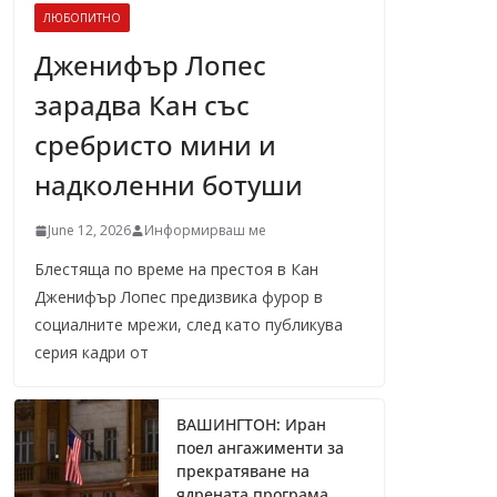
ЛЮБОПИТНО
Дженифър Лопес
зарадва Кан със
сребристо мини и
надколенни ботуши
June 12, 2026
Информирваш ме
Блестяща по време на престоя в Кан
Дженифър Лопес предизвика фурор в
социалните мрежи, след като публикува
серия кадри от
ВАШИНГТОН: Иран
поел ангажименти за
прекратяване на
ядрената програма,