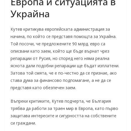
Европа и ситуацията в
Украйна
Кутев критикува европейската администрация за
начина, по който се представя помощта за Украйна.
Той посочи, че предложените 90 млрд. евро са
описвани като заем, който ще бъде върнат чрез
репарации от Русия, но според него няма реална
яснота дали подобни репарации ще бъдат изплатени.
Затова той смята, че е по-честно да се признае, ако
става дума за финансово подпомагане, а не да се
представя като обезпечен заем.
Въпреки критиките, Кутев подчерта, че България
трябва да работи за траен мир в Европа, като първо
защитава интересите и сигурността на собствените
си граждани.