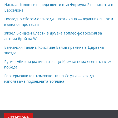
Никола Цолов се нареди шести във Формула 2 на пистата в
Барселона
Последно сбогом с 11-годишната Лиана — Франция в шок и
вълна от протести
Жизел Бюндхен блести в дръзка топлес фотосесия за
летния брой на W
Балкански талант: Кристиян Балов премина в Цървена
звезда
Русия губи инициативата: защо Кремъл няма ясен път към
победа
Геотермалните възможности на София — как да
използваме подземната топлина
Категории