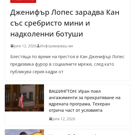
Дженифър Лопес зарадва Кан
със сребристо мини и
надколенни ботуши
June 12, 2026
Информирваш ме
Блестяща по време на престоя в Кан Дженифър Лопес
предизвика фурор в социалните мрежи, след като
публикува серия кадри от
ВАШИНГТОН: Иран поел
ангажименти за прекратяване на
ядрената програма, Техеран
отрича част от условията
June 12, 2026