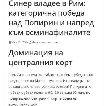
Синер владее в Рим:
категорична победа
над Попирин и напред
към осминафиналите
May 11, 2026
Информирваш ме
Доминация на
централния корт
Яник Синер впечатли публиката в Рим с убедително
представяне на Masters турнира. Италианецът не
остави шанс на австралиеца Алексей Попирин и го
победи с убедителното 6:2, 6:0 за едва 65 минути,
превръщайки централния корт в сцена на
едностранно шоу.