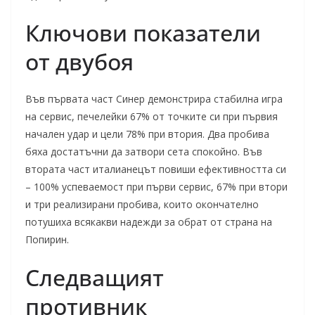
Ключови показатели
от двубоя
Във първата част Синер демонстрира стабилна игра
на сервис, печелейки 67% от точките си при първия
начален удар и цели 78% при втория. Два пробива
бяха достатъчни да затвори сета спокойно. Във
втората част италианецът повиши ефективността си
– 100% успеваемост при първи сервис, 67% при втори
и три реализирани пробива, които окончателно
потушиха всякакви надежди за обрат от страна на
Попирин.
Следващият
противник