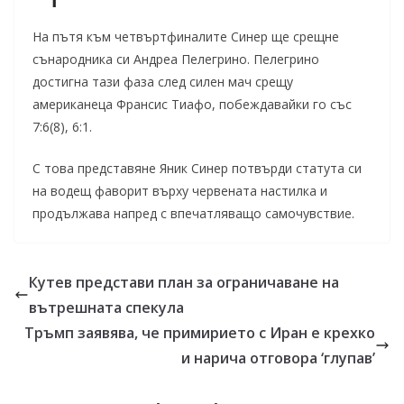
На пътя към четвъртфиналите Синер ще срещне
сънародника си Андреа Пелегрино. Пелегрино
достигна тази фаза след силен мач срещу
американеца Франсис Тиафо, побеждавайки го със
7:6(8), 6:1.
С това представяне Яник Синер потвърди статута си
на водещ фаворит върху червената настилка и
продължава напред с впечатляващо самочувствие.
Кутев представи план за ограничаване на
вътрешната спекула
Тръмп заявява, че примирието с Иран е крехко
и нарича отговора ‘глупав’