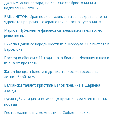
Дженифър Лопес зарадва Кан със сребристо мини и
надколенни ботуши
ВАШИНГТОН: Иран поел ангажименти за прекратяване на
ядрената програма, Техеран отрича част от условията
Марков: Публичните финанси са предизвикателство, но
решение има
Никола Цолов се нареди шести във Формула 2 на пистата в
Барселона
Последно сбогом с 11-годишната Лиана — Франция в шок и
вълна от протести
Жизел Бюндхен блести в дръзка топлес фотосесия за
летния брой на W
Балкански талант: Кристиян Балов премина в Цървена
звезда
Русия губи инициативата: защо Кремъл няма ясен път към
победа
Геотермалните възможности на София — как да