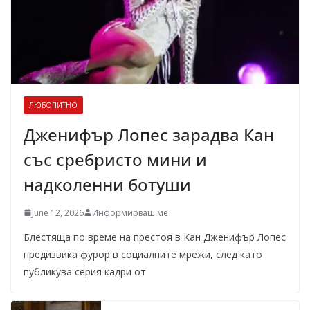
ЛЮБОПИТНО
Дженифър Лопес зарадва Кан
със сребристо мини и
надколенни ботуши
June 12, 2026
Информирваш ме
Блестяща по време на престоя в Кан Дженифър Лопес
предизвика фурор в социалните мрежи, след като
публикува серия кадри от