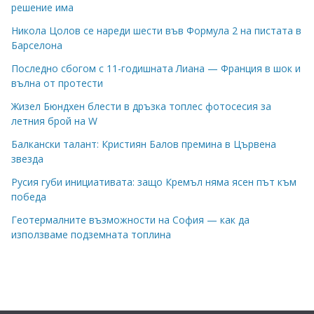
решение има
Никола Цолов се нареди шести във Формула 2 на пистата в
Барселона
Последно сбогом с 11-годишната Лиана — Франция в шок и
вълна от протести
Жизел Бюндхен блести в дръзка топлес фотосесия за
летния брой на W
Балкански талант: Кристиян Балов премина в Цървена
звезда
Русия губи инициативата: защо Кремъл няма ясен път към
победа
Геотермалните възможности на София — как да
използваме подземната топлина