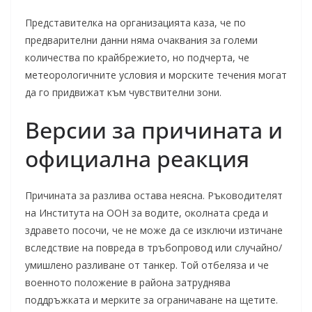
Представителка на организацията каза, че по
предварителни данни няма очаквания за големи
количества по крайбрежието, но подчерта, че
метеорологичните условия и морските течения могат
да го придвижат към чувствителни зони.
Версии за причината и
официална реакция
Причината за разлива остава неясна. Ръководителят
на Института на ООН за водите, околната среда и
здравето посочи, че не може да се изключи изтичане
вследствие на повреда в тръбопровод или случайно/
умишлено разливане от танкер. Той отбеляза и че
военното положение в района затруднява
поддръжката и мерките за ограничаване на щетите.