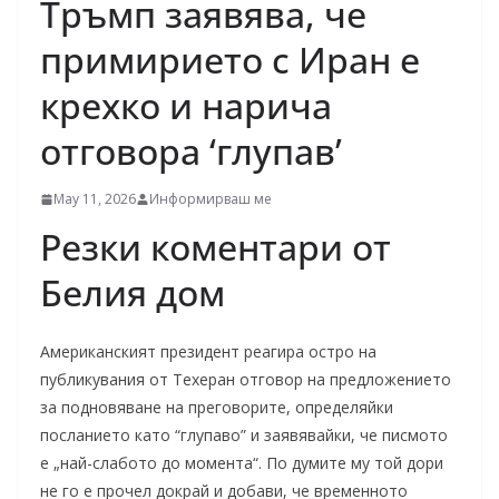
Тръмп заявява, че
примирието с Иран е
крехко и нарича
отговора ‘глупав’
May 11, 2026
Информирваш ме
Резки коментари от
Белия дом
Американският президент реагира остро на
публикувания от Техеран отговор на предложението
за подновяване на преговорите, определяйки
посланието като “глупаво” и заявявайки, че писмото
е „най-слабото до момента“. По думите му той дори
не го е прочел докрай и добави, че временното