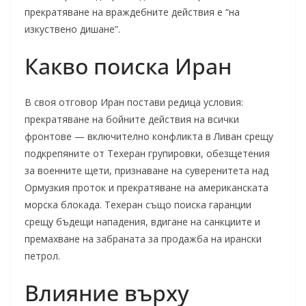
прекратяване на враждебните действия е “на
изкуствено дишане”.
Какво поиска Иран
В своя отговор Иран постави редица условия:
прекратяване на бойните действия на всички
фронтове — включително конфликта в Ливан срещу
подкрепяните от Техеран групировки, обезщетения
за военните щети, признаване на суверенитета над
Ормузкия проток и прекратяване на американската
морска блокада. Техеран също поиска гаранции
срещу бъдещи нападения, вдигане на санкциите и
премахване на забраната за продажба на ирански
петрол.
Влияние върху