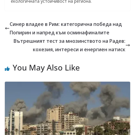
екологичната устойчивост на региона.
Синер владее в Рим: категорична победа над
Попирин и напред към осминафиналите
Вътрешният тест за мнозинството на Радев:
кохезия, интереси и енергиен натиск
You May Also Like