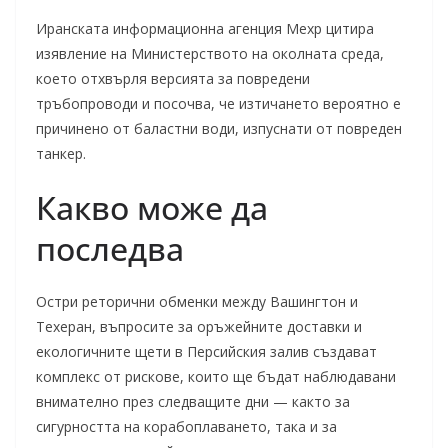
Иранската информационна агенция Мехр цитира
изявление на Министерството на околната среда,
което отхвърля версията за повредени
тръбопроводи и посочва, че изтичането вероятно е
причинено от баластни води, изпуснати от повреден
танкер.
Какво може да
последва
Остри реторични обменки между Вашингтон и
Техеран, въпросите за оръжейните доставки и
екологичните щети в Персийския залив създават
комплекс от рискове, които ще бъдат наблюдавани
внимателно през следващите дни — както за
сигурността на корабоплаването, така и за