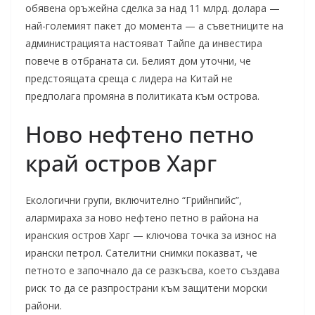
обявена оръжейна сделка за над 11 млрд. долара —
най-големият пакет до момента — а съветниците на
администрацията настояват Тайпе да инвестира
повече в отбраната си. Белият дом уточни, че
предстоящата среща с лидера на Китай не
предполага промяна в политиката към острова.
Ново нефтено петно
край остров Харг
Екологични групи, включително “Грийнпийс”,
алармираха за ново нефтено петно в района на
иранския остров Харг — ключова точка за износ на
ирански петрол. Сателитни снимки показват, че
петното е започнало да се разкъсва, което създава
риск то да се разпространи към защитени морски
райони.