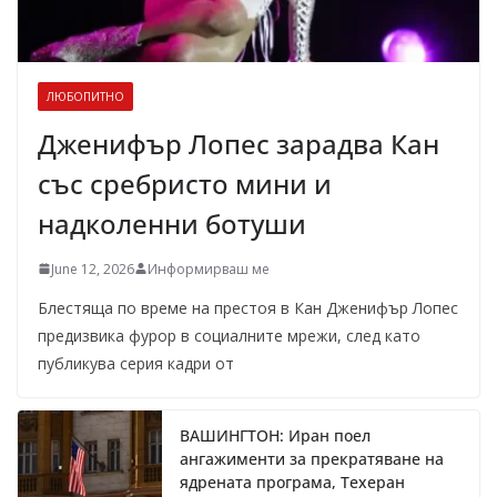
ЛЮБОПИТНО
Дженифър Лопес зарадва Кан
със сребристо мини и
надколенни ботуши
June 12, 2026
Информирваш ме
Блестяща по време на престоя в Кан Дженифър Лопес
предизвика фурор в социалните мрежи, след като
публикува серия кадри от
ВАШИНГТОН: Иран поел
ангажименти за прекратяване на
ядрената програма, Техеран