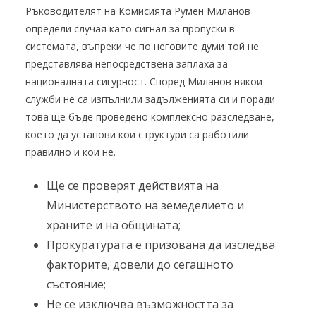
Ръководителят на Комисията Румен Миланов
определи случая като сигнал за пропуски в
системата, въпреки че по неговите думи той не
представлява непосредствена заплаха за
националната сигурност. Според Миланов някои
служби не са изпълнили задълженията си и поради
това ще бъде проведено комплексно разследване,
което да установи кои структури са работили
правилно и кои не.
Ще се проверят действията на
Министерството на земеделието и
храните и на общината;
Прокуратурата е призована да изследва
факторите, довели до сегашното
състояние;
Не се изключва възможността за