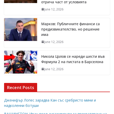
отрича част от условията
June 12, 2026
Марков: Публичните финанси са
предизвикателство, но решение
има
June 12, 2026
Никола Цолов се нареди шести във
Формула 2 на пистата в Барселона
June 12, 2026
Recent Posts
Дженифър Лопес зарадва Кан със сребристо мини и
надколенни ботуши
ВАШИНГТОН: Иран поел ангажименти за прекратяване на