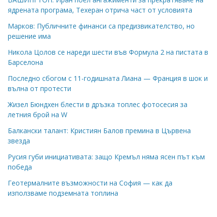
ядрената програма, Техеран отрича част от условията
Марков: Публичните финанси са предизвикателство, но
решение има
Никола Цолов се нареди шести във Формула 2 на пистата в
Барселона
Последно сбогом с 11-годишната Лиана — Франция в шок и
вълна от протести
Жизел Бюндхен блести в дръзка топлес фотосесия за
летния брой на W
Балкански талант: Кристиян Балов премина в Цървена
звезда
Русия губи инициативата: защо Кремъл няма ясен път към
победа
Геотермалните възможности на София — как да
използваме подземната топлина