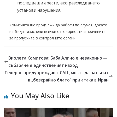
последващи арести, ако разследването
установи нарушения.
Комисията ще продължи да работи по случая, докато
не бъдат изяснени всички отговорности и причините
за пропуските в контролните органи.
Виолета Комитова: Баба Алино е незаконно —
събаряне е единственият изход
Техеран предупреждава: САЩ могат да затънат
в „безкрайно блато“ при атака в Иран
You May Also Like