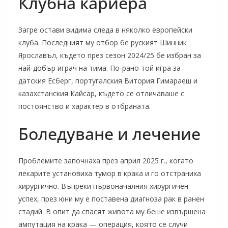
Клубна кариера
Загре остави видима следа в няколко европейски
клуба. Последният му отбор бе руският Шинник
Ярославъл, където през сезон 2024/25 бе избран за
най-добър играч на тима. По-рано той игра за
датския Есберг, португалския Витория Гимараеш и
казахстанския Кайсар, където се отличаваше с
постоянство и характер в отбраната.
Боледуване и лечение
Проблемите започнаха през април 2025 г., когато
лекарите установиха тумор в крака и го отстраниха
хирургично. Въпреки първоначалния хирургичен
успех, през юни му е поставена диагноза рак в ранен
стадий. В опит да спасят живота му беше извършена
ампутация на крака — операция, която се случи