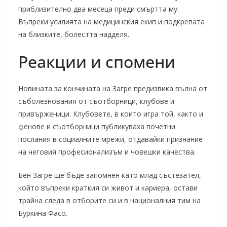
приблизително два месеца преди смъртта му.
Въпреки усилията на медицинския екип и подкрепата
на близките, болестта надделя.
Реакции и спомени
Новината за кончината на Загре предизвика вълна от
съболезнования от съотборници, клубове и
привърженици. Клубовете, в които игра той, както и
фенове и съотборници публикуваха почетни
послания в социалните мрежи, отдавайки признание
на неговия професионализъм и човешки качества.
Бен Загре ще бъде запомнен като млад състезател,
който въпреки краткия си живот и кариера, остави
трайна следа в отборите си и в националния тим на
Буркина Фасо.