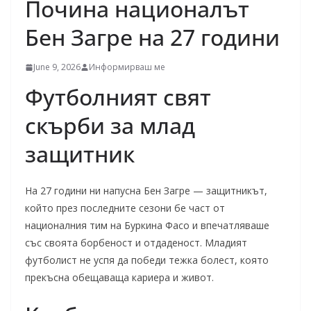
Почина националът
Бен Загре на 27 години
June 9, 2026
Информирваш ме
Футболният свят
скърби за млад
защитник
На 27 години ни напусна Бен Загре — защитникът,
който през последните сезони бе част от
националния тим на Буркина Фасо и впечатляваше
със своята борбеност и отдаденост. Младият
футболист не успя да победи тежка болест, която
прекъсна обещаваща кариера и живот.