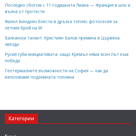
Последно сбогом с 11-годишната Лиана — Франция в шок и
вълна от протести
Жизел Бюндхен блести в дръзка топлес фотосесия за
летния брой на W
Балкански талант: Кристиян Балов премина в Цървена
звезда
Русия губи инициативата: защо Кремъл няма ясен път към
победа
Геотермалните възможности на София — как да
използваме подземната топлина
Категории