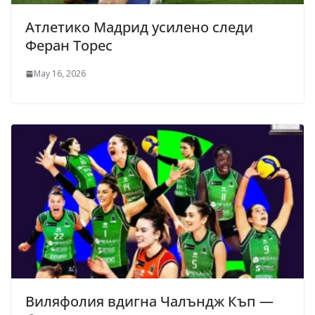
Атлетико Мадрид усилено следи
Феран Торес
May 16, 2026
Виляфолия вдигна Чалъндж Къп —