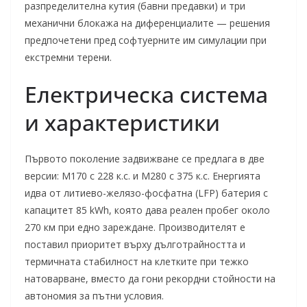
разпределителна кутия (бавни предавки) и три
механични блокажа на диференциалите — решения
предпочетени пред софтуерните им симулации при
екстремни терени.
Електрическа система
и характеристики
Първото поколение задвижване се предлага в две
версии: M170 с 228 к.с. и M280 с 375 к.с. Енергията
идва от литиево-желязо-фосфатна (LFP) батерия с
капацитет 85 kWh, която дава реален пробег около
270 км при едно зареждане. Производителят е
поставил приоритет върху дълготрайността и
термичната стабилност на клетките при тежко
натоварване, вместо да гони рекордни стойности на
автономия за пътни условия.