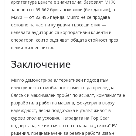
архитектура цената е значителна: базовият M170
започва от 69 662 британски лири (без данъци), а
M280 — от 82 495 паунда. Munro не се продава
основно на частни купувачи търсещи стил —
целевата аудитория са корпоративни клиенти и
оператори, които оценяват общата стойност през
целия жизнен цикъл.
Заключение
Munro демонстрира алтернативен подход към
електрическата мобилност: вместо да преследва
блясък и максимален пробег по асфалт, компанията е
разработила работна машина, фокусирана върху
надеждност, лесна поддръжка и дълъг живот в
сурови околни условия. Наградата на Top Gear
подчертава, че има място на пазара за „тежки“ EV
решения, предназначени за реална работа извън