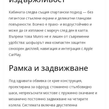
Кабината следва същия спартански подход — без
гигантски стъклени екрани и деликатни гланцови
повърхности. Всичко е прахо- и водоустойчиво и
може да се изплакне с маркуч след ден в калта.
Въпреки това Munro не е лишен от съвременни
удобства: шофьорът има компактен защитен
сензорен дисплей, навигация и интеграция с Apple
CarPlay.
Рамка и задвижване
Под здравата обвивка се крие конструкция,
проектирана за офроуд: стоманено стълбовидно
шаси, непрекъснати мостове с пружинно окачване и
механично постоянно задвижване на четирите
колела. Системата включва двустепенна