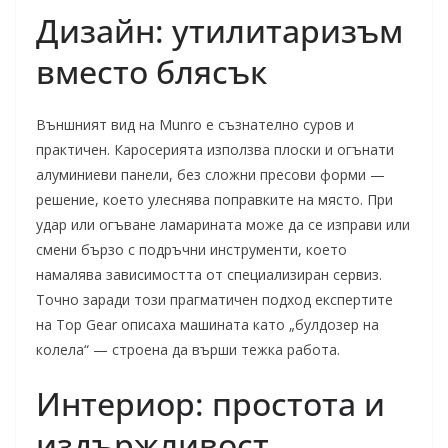
Дизайн: утилитаризъм
вместо блясък
Външният вид на Munro е съзнателно суров и
практичен. Каросерията използва плоски и огънати
алуминиеви панели, без сложни пресови форми —
решение, което улеснява поправките на място. При
удар или огъване ламарината може да се изправи или
смени бързо с подръчни инструменти, което
намалява зависимостта от специализиран сервиз.
Точно заради този прагматичен подход експертите
на Top Gear описаха машината като „булдозер на
колела“ — строена да върши тежка работа.
Интериор: простота и
издържливост