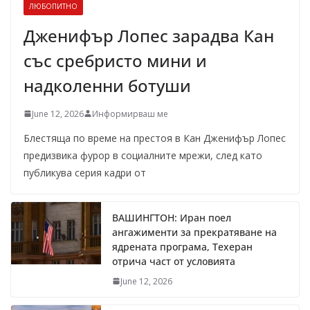
ЛЮБОПИТНО
Дженифър Лопес зарадва Кан
със сребристо мини и
надколенни ботуши
June 12, 2026
Информирваш ме
Блестяща по време на престоя в Кан Дженифър Лопес
предизвика фурор в социалните мрежи, след като
публикува серия кадри от
ВАШИНГТОН: Иран поел
ангажименти за прекратяване на
ядрената програма, Техеран
отрича част от условията
June 12, 2026