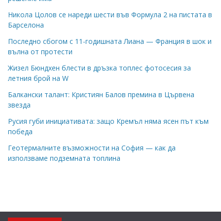
Никола Цолов се нареди шести във Формула 2 на пистата в
Барселона
Последно сбогом с 11-годишната Лиана — Франция в шок и
вълна от протести
Жизел Бюндхен блести в дръзка топлес фотосесия за
летния брой на W
Балкански талант: Кристиян Балов премина в Цървена
звезда
Русия губи инициативата: защо Кремъл няма ясен път към
победа
Геотермалните възможности на София — как да
използваме подземната топлина