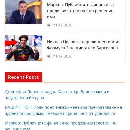
Марков: Публичните финанси са
предизвикателство, но решение
има
June 12, 2026
Никола Цолов се нареди шести във
Формула 2 на пистата в Барселона
June 12, 2026
Recent Posts
Дженифър Лопес зарадва Кан със сребристо мини и
надколенни ботуши
ВАШИНГТОН: Иран поел ангажименти за прекратяване на
ядрената програма, Техеран отрича част от условията
Марков: Публичните финанси са предизвикателство, но
решение има