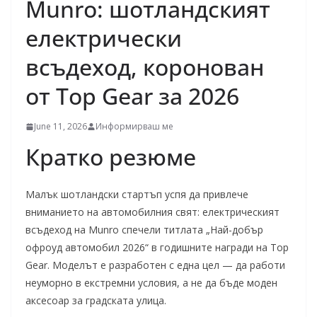
Munro: шотландският
електрически
всъдеход, коронован
от Top Gear за 2026
June 11, 2026
Информирваш ме
Кратко резюме
Малък шотландски стартъп успя да привлече
вниманието на автомобилния свят: електрическият
всъдеход на Munro спечели титлата „Най-добър
офроуд автомобил 2026“ в годишните награди на Top
Gear. Моделът е разработен с една цел — да работи
неуморно в екстремни условия, а не да бъде моден
аксесоар за градската улица.