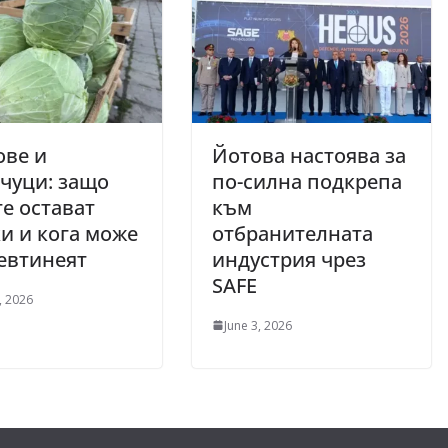
ове и
Йотова настоява за
чуци: защо
по-силна подкрепа
е остават
към
и и кога може
отбранителната
евтинеят
индустрия чрез
SAFE
, 2026
June 3, 2026