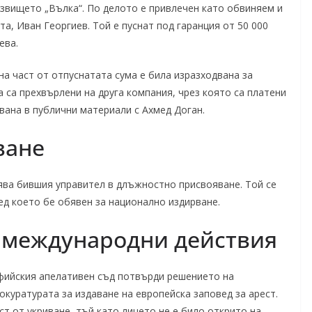
звището „Вълка“. По делото е привлечен като обвиняем и
а, Иван Георгиев. Той е пуснат под гаранция от 50 000
ева.
а част от отпуснатата сума е била изразходвана за
 са прехвърлени на друга компания, чрез която са платени
ана в публични материали с Ахмед Доган.
ване
ява бившия управител в длъжностно присвояване. Той се
лед което бе обявен за национално издирване.
 международни действия
офийския апелативен съд потвърди решението на
окуратурата за издаване на европейска заповед за арест.
т от укриване, тъй като лицето не е било открито на