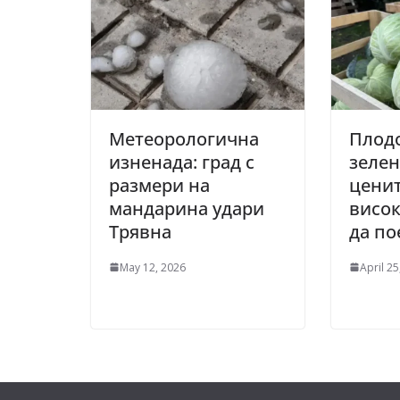
Метеорологична
Плод
изненада: град с
зелен
размери на
ценит
мандарина удари
висок
Трявна
да по
May 12, 2026
April 25