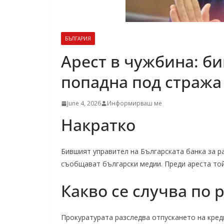
БЪЛГАРИЯ
Арест в чужбина: б
попадна под стража
June 4, 2026
Информирваш ме
Накратко
Бившият управител на Българската банка за ра
съобщават български медии. Преди ареста той
Какво се случва по 
Прокуратурата разследва отпускането на кред