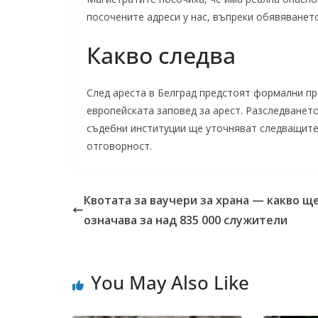
посочените адреси у нас, въпреки обявяванет
Какво следва
След ареста в Белград предстоят формални пр
европейската заповед за арест. Разследванет
съдебни институции ще уточняват следващите
отговорност.
Квотата за ваучери за храна — какво щ
означава за над 835 000 служители
You May Also Like