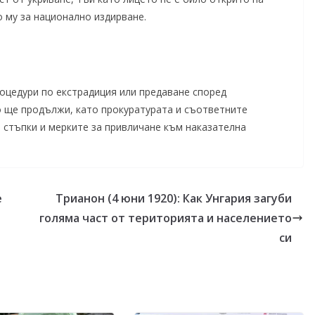
о му за национално издирване.
оцедури по екстрадиция или предаване според
о ще продължи, като прокуратурата и съответните
 стъпки и мерките за привличане към наказателна
е
Трианон (4 юни 1920): Как Унгария загуби
голяма част от територията и населението
си