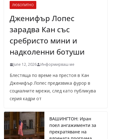
ЛЮБОПИТНО
Дженифър Лопес
зарадва Кан със
сребристо мини и
надколенни ботуши
June 12, 2026
Информирваш ме
Блестяща по време на престоя в Кан
Дженифър Лопес предизвика фурор в
социалните мрежи, след като публикува
серия кадри от
ВАШИНГТОН: Иран
поел ангажименти за
прекратяване на
ядрената програма,