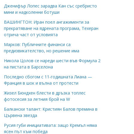
Дженифър Лопес зарадва Кан със сребристо
мини и надколенни ботуши
ВАШИНГТОН: Иран поел ангажименти за
прекратяване на ядрената програма, Техеран
отрича част от условията
Марков: Публичните финанси са
предизвикателство, но решение има
Никола Цолов се нареди шести във Формула 2
на пистата в Барселона
Последно сбогом с 11-годишната Лиана —
Франция в шок и вълна от протести
Жизел Бюндхен блести в дръзка топлес
фотосесия за летния брой на W
Балкански талант: Кристиян Балов премина в
Цървена звезда
Русия губи инициативата: защо Кремъл няма
ясен път към победа