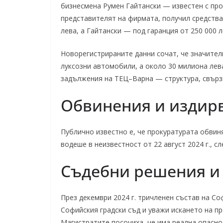
бизнесмена Румен Гайтански — известен с про
представителят на фирмата, получил средстват
лева, а Гайтански — под гаранция от 250 000 л
Новорегистрираните данни сочат, че значителн
луксозни автомобили, а около 30 милиона лева
задължения на ТЕЦ–Варна — структура, свързв
Обвинения и издир
Публично известно е, че прокуратурата обвин
водеше в неизвестност от 22 август 2024 г., с
Съдебни решения и
През декември 2024 г. тричленен състав на С
Софийския градски съд и уважи искането на пр
Магистратите посочиха, че има реална опаснос