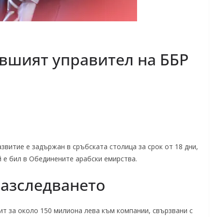
ившият управител на ББР
звитие е задържан в сръбската столица за срок от 18 дни,
 е бил в Обединените арабски емирства.
разследването
ит за около 150 милиона лева към компании, свързвани с