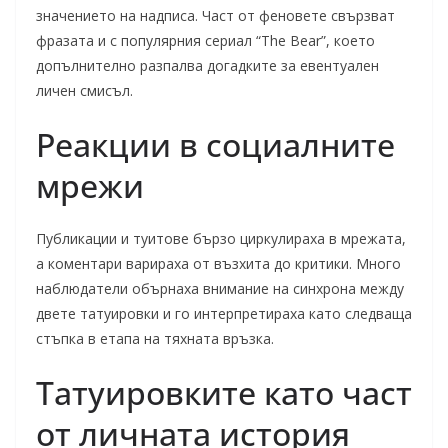
значението на надписа. Част от феновете свързват
фразата и с популярния сериал “The Bear”, което
допълнително разпалва догадките за евентуален
личен смисъл.
Реакции в социалните
мрежи
Публикации и туитове бързо циркулираха в мрежата,
а коментари варираха от възхита до критики. Много
наблюдатели обърнаха внимание на синхрона между
двете татуировки и го интерпретираха като следваща
стъпка в етапа на тяхната връзка.
Татуировките като част
от личната история