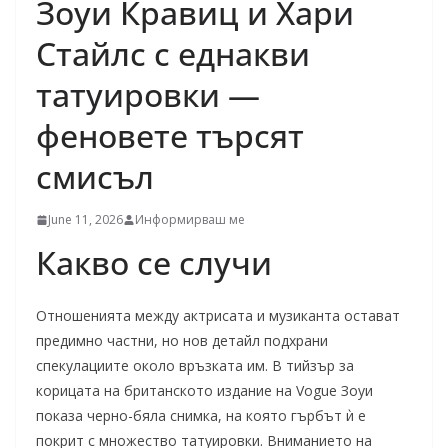
Зоуи Кравиц и Хари
Стайлс с еднакви
татуировки —
феновете търсят
смисъл
June 11, 2026
Информирваш ме
Какво се случи
Отношенията между актрисата и музиканта остават
предимно частни, но нов детайл подхрани
спекулациите около връзката им. В тийзър за
корицата на британското издание на Vogue Зоуи
показа черно-бяла снимка, на която гърбът ѝ е
покрит с множество татуировки. Вниманието на