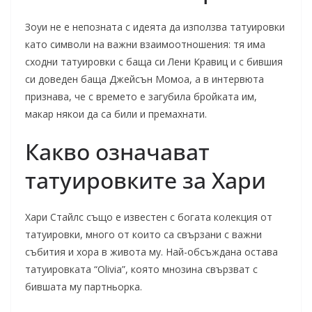
Зоуи не е непозната с идеята да използва татуировки
като символи на важни взаимоотношения: тя има
сходни татуировки с баща си Лени Кравиц и с бившия
си доведен баща Джейсън Момоа, а в интервюта
признава, че с времето е загубила бройката им,
макар някои да са били и премахнати.
Какво означават
татуировките за Хари
Хари Стайлс също е известен с богата колекция от
татуировки, много от които са свързани с важни
събития и хора в живота му. Най-обсъждана остава
татуировката “Olivia”, която мнозина свързват с
бившата му партньорка.