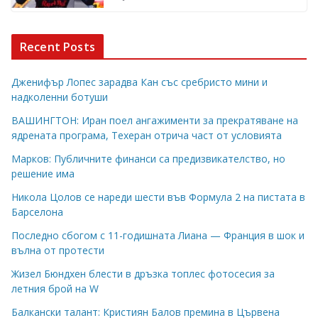
Recent Posts
Дженифър Лопес зарадва Кан със сребристо мини и
надколенни ботуши
ВАШИНГТОН: Иран поел ангажименти за прекратяване на
ядрената програма, Техеран отрича част от условията
Марков: Публичните финанси са предизвикателство, но
решение има
Никола Цолов се нареди шести във Формула 2 на пистата в
Барселона
Последно сбогом с 11-годишната Лиана — Франция в шок и
вълна от протести
Жизел Бюндхен блести в дръзка топлес фотосесия за
летния брой на W
Балкански талант: Кристиян Балов премина в Цървена