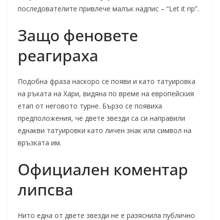
последователите привлече малък надпис – “Let it rip”.
Защо феновете
реагираха
Подобна фраза наскоро се появи и като татуировка
на ръката на Хари, видяна по време на европейския
етап от неговото турне. Бързо се появиха
предположения, че двете звезди са си направили
еднакви татуировки като личен знак или символ на
връзката им.
Официален коментар
липсва
Нито една от двете звезди не е разяснила публично