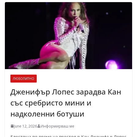
ЛЮБОПИТНО
Дженифър Лопес зарадва Кан
със сребристо мини и
надколенни ботуши
June 12, 2026
Информирваш ме
Блестяща по време на престоя в Кан Дженифър Лопес