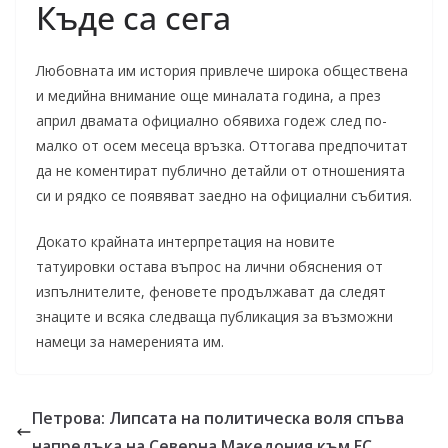
Къде са сега
Любовната им история привлече широка обществена
и медийна внимание още миналата година, а през
април двамата официално обявиха годеж след по-
малко от осем месеца връзка. Оттогава предпочитат
да не коментират публично детайли от отношенията
си и рядко се появяват заедно на официални събития.
Докато крайната интерпретация на новите
татуировки остава въпрос на лични обяснения от
изпълнителите, феновете продължават да следят
знаците и всяка следваща публикация за възможни
намеци за намеренията им.
Петрова: Липсата на политическа воля спъва
напредъка на Северна Македония към ЕС