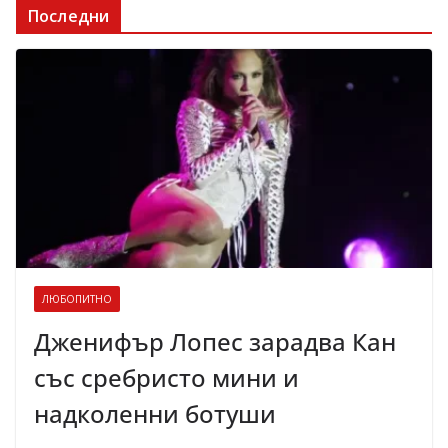
Последни
ЛЮБОПИТНО
Дженифър Лопес зарадва Кан
със сребристо мини и
надколенни ботуши