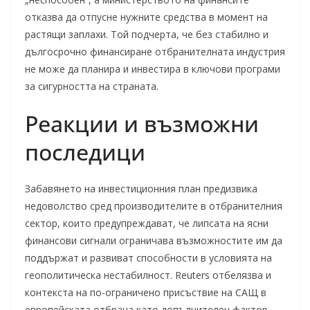
отказва да отпусне нужните средства в момент на
растящи заплахи. Той подчерта, че без стабилно и
дългосрочно финансиране отбранителната индустрия
не може да планира и инвестира в ключови програми
за сигурността на страната.
Реакции и възможни
последици
Забавянето на инвестиционния план предизвика
недоволство сред производителите в отбранителния
сектор, които предупреждават, че липсата на ясни
финансови сигнали ограничава възможностите им да
поддържат и развиват способности в условията на
геополитическа нестабилност. Reuters отбелязва и
контекста на по-ограничено присъствие на САЩ в
европейската отбрана като допълнителен фактор,