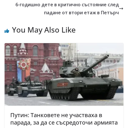
6-годишно дете в критично състояние след
падане от втори етаж в Петърч
You May Also Like
Путин: Танковете не участваха в
парада, за да се съсредоточи армията