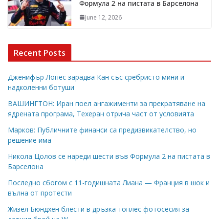
Формула 2 на пистата в Барселона
June 12, 2026
Recent Posts
Дженифър Лопес зарадва Кан със сребристо мини и
надколенни ботуши
ВАШИНГТОН: Иран поел ангажименти за прекратяване на
ядрената програма, Техеран отрича част от условията
Марков: Публичните финанси са предизвикателство, но
решение има
Никола Цолов се нареди шести във Формула 2 на пистата в
Барселона
Последно сбогом с 11-годишната Лиана — Франция в шок и
вълна от протести
Жизел Бюндхен блести в дръзка топлес фотосесия за