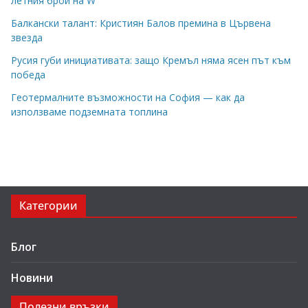
летния брой на W
Балкански талант: Кристиян Балов премина в Цървена
звезда
Русия губи инициативата: защо Кремъл няма ясен път към
победа
Геотермалните възможности на София — как да
използваме подземната топлина
Категории
Блог
Новини
Полезни връзки